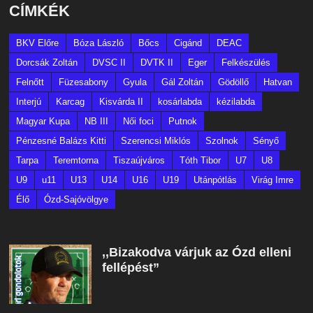
CÍMKÉK
BKV Előre
Bóza László
Bőcs
Cigánd
DEAC
Dorcsák Zoltán
DVSC II
DVTK II
Eger
Felkészülés
Felnőtt
Füzesabony
Gyula
Gál Zoltán
Gödöllő
Hatvan
Interjú
Karcag
Kisvárda II
kosárlabda
kézilabda
Magyar Kupa
NB III
Női foci
Putnok
Pénzesné Balázs Kitti
Szerencsi Miklós
Szolnok
Sényő
Tarpa
Teremtorna
Tiszaújváros
Tóth Tibor
U7
U8
U9
u11
U13
U14
U16
U19
Utánpótlás
Virág Imre
Élő
Ózd-Sajóvölgye
,,Bizakodva várjuk az Ózd elleni
fellépést”