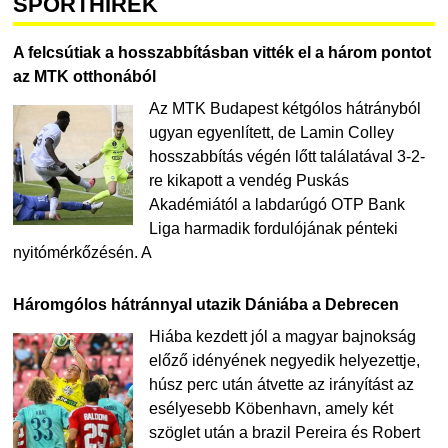
SPORTHÍREK
A felcsútiak a hosszabbításban vitték el a három pontot
az MTK otthonából
Az MTK Budapest kétgólos hátrányból
ugyan egyenlített, de Lamin Colley
hosszabbítás végén lőtt találatával 3-2-
re kikapott a vendég Puskás
Akadémiától a labdarúgó OTP Bank
Liga harmadik fordulójának pénteki
nyitómérkőzésén. A
Háromgólos hátránnyal utazik Dániába a Debrecen
Hiába kezdett jól a magyar bajnokság
előző idényének negyedik helyezettje,
húsz perc után átvette az irányítást az
esélyesebb Köbenhavn, amely két
szöglet után a brazil Pereira és Robert