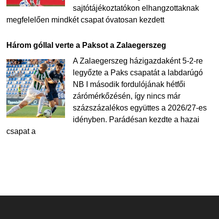
sajtótájékoztatókon elhangzottaknak
megfelelően mindkét csapat óvatosan kezdett
Három góllal verte a Paksot a Zalaegerszeg
A Zalaegerszeg házigazdaként 5-2-re
legyőzte a Paks csapatát a labdarúgó
NB I második fordulójának hétfői
zárómérkőzésén, így nincs már
százszázalékos együttes a 2026/27-es
idényben. Parádésan kezdte a hazai
csapat a