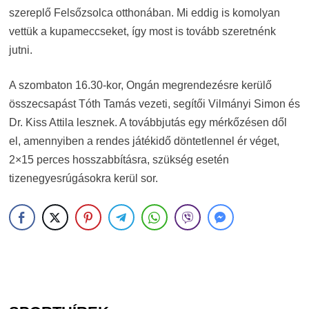
szereplő Felsőzsolca otthonában. Mi eddig is komolyan
vettük a kupameccseket, így most is tovább szeretnénk
jutni.
A szombaton 16.30-kor, Ongán megrendezésre kerülő
összecsapást Tóth Tamás vezeti, segítői Vilmányi Simon és
Dr. Kiss Attila lesznek. A továbbjutás egy mérkőzésen dől
el, amennyiben a rendes játékidő döntetlennel ér véget,
2×15 perces hosszabbításra, szükség esetén
tizenegyesrúgásokra kerül sor.