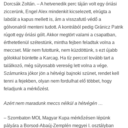
Dorcsák Zoltán. – A hetvenedik perc táján volt egy óriási
ziccerünk, Engel Alex mindenkit kicselezett, elrúgta a
labdát a kapus mellett is, ám a visszafutó védő a
gólvonalról menteni tudott. A kontrából pedig Gránicz Patrik
rúgott egy óriási gólt. Akkor megtört valami a csapatban,
érthetetlenül szétestünk, mintha fejben feladtuk volna a
meccset. Már nem futottunk, nem küzdöttünk, s ezt újabb
gólokkal büntette a Karcag. Ha tíz perccel tovább tart a
találkozó, még súlyosabb vereség lett volna a vége.
Számunkra jókor jön a hétvégi bajnoki szünet, rendet kell
tenni a fejekben, olyan nem fordulhat elő többet, hogy
feladjunk a mérkőzést.
Azért nem maradunk meccs nélkül a hétvégén …
– Szombaton MOL Magyar Kupa mérkőzésen lépünk
pályára a Borsod-Abaúj-Zemplén megyei I. osztályban