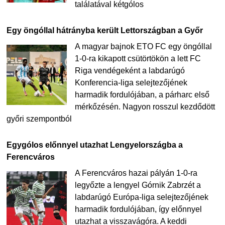
találatával kétgólos
Egy öngóllal hátrányba került Lettországban a Győr
A magyar bajnok ETO FC egy öngóllal
1-0-ra kikapott csütörtökön a lett FC
Riga vendégeként a labdarúgó
Konferencia-liga selejtezőjének
harmadik fordulójában, a párharc első
mérkőzésén. Nagyon rosszul kezdődött
győri szempontból
Egygólos előnnyel utazhat Lengyelországba a
Ferencváros
A Ferencváros hazai pályán 1-0-ra
legyőzte a lengyel Górnik Zabrzét a
labdarúgó Európa-liga selejtezőjének
harmadik fordulójában, így előnnyel
utazhat a visszavágóra. A keddi