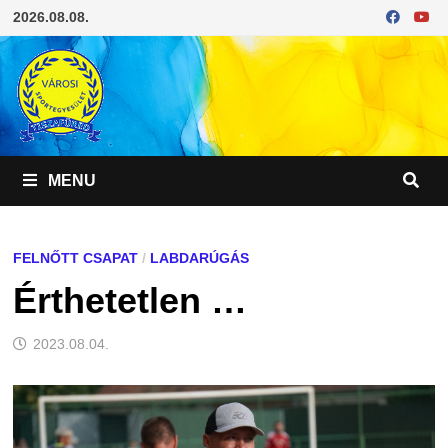
Skip
2026.08.08.
to
content
MENU
FELNŐTT CSAPAT
/
LABDARÚGÁS
Érthetetlen …
2023.08.04.