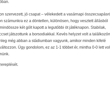
lóban.
on szervezett, jó csapat – vélekedett a vasárnapi összecsapásr
jon számunkra ez a döntetlen, különösen, hogy vesztett állásból
mindössze két gólt kapott a legutóbbi öt játéknapon. Stabilak,
ccset játszottunk a borsodiakkal. Kevés helyzet volt a találkozón
enleg még abban a stádiumban vagyunk, amikor minden kifelé
ltozzon. Úgy gondolom, ez az 1-1 többet ér, mintha 0-0 lett vo
enünk.
zereplését.