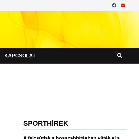
KAPCSOLAT
SPORTHÍREK
A felcsútiak a hosszabbításban vitték el a