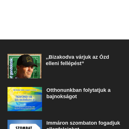
,,Bizakodva várjuk az Ózd
elleni fellépést”
Otthonunkban folytatjuk a
bajnokságot
Immáron szombaton fogadjuk