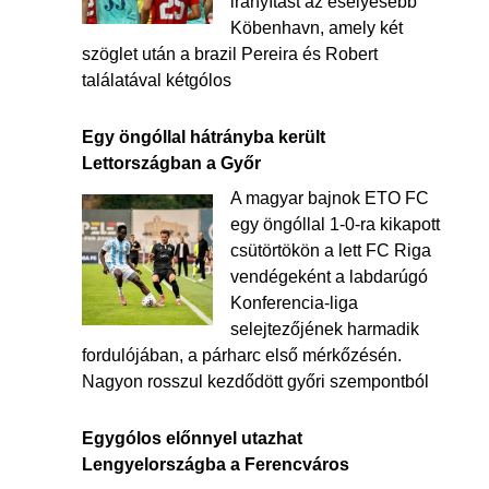
irányítást az esélyesebb
Köbenhavn, amely két
szöglet után a brazil Pereira és Robert
találatával kétgólos
Egy öngóllal hátrányba került
Lettországban a Győr
A magyar bajnok ETO FC
egy öngóllal 1-0-ra kikapott
csütörtökön a lett FC Riga
vendégeként a labdarúgó
Konferencia-liga
selejtezőjének harmadik
fordulójában, a párharc első mérkőzésén.
Nagyon rosszul kezdődött győri szempontból
Egygólos előnnyel utazhat
Lengyelországba a Ferencváros