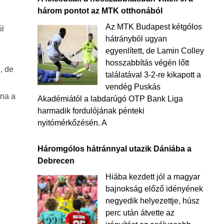
három pontot az MTK otthonából
Az MTK Budapest kétgólos
ól
hátrányból ugyan
egyenlített, de Lamin Colley
hosszabbítás végén lőtt
, de
találatával 3-2-re kikapott a
vendég Puskás
lna a
Akadémiától a labdarúgó OTP Bank Liga
harmadik fordulójának pénteki
nyitómérkőzésén. A
Háromgólos hátránnyal utazik Dániába a
Debrecen
Hiába kezdett jól a magyar
bajnokság előző idényének
negyedik helyezettje, húsz
perc után átvette az