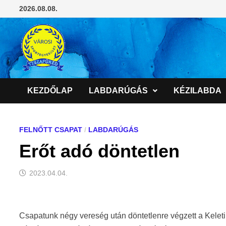
Skip
2026.08.08.
to
content
KEZDŐLAP
LABDARÚGÁS
KÉZILABDA
FELNŐTT CSAPAT
/
LABDARÚGÁS
Erőt adó döntetlen
2023.04.04.
Csapatunk négy vereség után döntetlenre végzett a Keleti