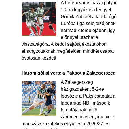
A Ferencváros hazai pályán
1-0-ra legyőzte a lengyel
Górnik Zabrzét a labdarúgó
Európa-liga selejtezőjének
harmadik fordulójában, így
előnnyel utazhat a
visszavágóra. A keddi sajtótájékoztatókon
elhangzottaknak megfelelően mindkét csapat
óvatosan kezdett
Három góllal verte a Paksot a Zalaegerszeg
A Zalaegerszeg
házigazdaként 5-2-re
legyőzte a Paks csapatát a
labdarúgó NB I második
fordulójának hétfői
zárómérkőzésén, így nincs
már százszázalékos együttes a 2026/27-es