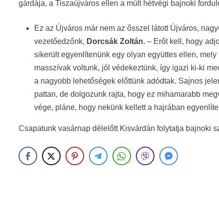
gárdája, a Tiszaújváros ellen a múlt hétvégi bajnoki fordu
Ez az Újváros már nem az ősszel látott Újváros, nagy
vezetőedzőnk,
Dorcsák Zoltán
. – Erőt kell, hogy ad
sikerült egyenlítenünk egy olyan együttes ellen, mely 
masszívak voltunk, jól védekeztünk, így igazi ki-ki me
a nagyobb lehetőségek előttünk adódtak. Sajnos jel
pattan, de dolgozunk rajta, hogy ez mihamarabb megvá
vége, pláne, hogy nekünk kellett a hajrában egyenlít
Csapatunk vasárnap délelőtt Kisvárdán folytatja bajnoki s