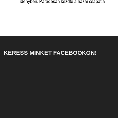
idényben. Parádésan kezdte a hazai csapat a
KERESS MINKET FACEBOOKON!