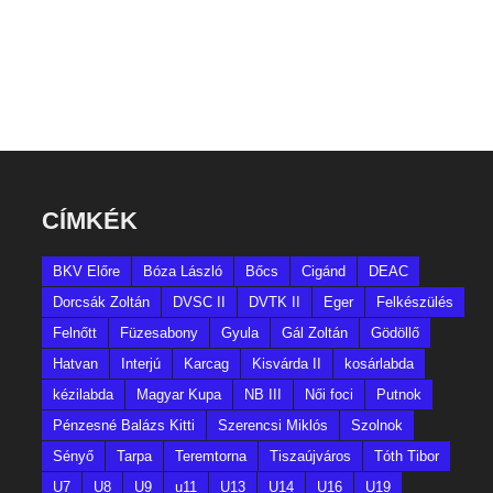
CÍMKÉK
BKV Előre
Bóza László
Bőcs
Cigánd
DEAC
Dorcsák Zoltán
DVSC II
DVTK II
Eger
Felkészülés
Felnőtt
Füzesabony
Gyula
Gál Zoltán
Gödöllő
Hatvan
Interjú
Karcag
Kisvárda II
kosárlabda
kézilabda
Magyar Kupa
NB III
Női foci
Putnok
Pénzesné Balázs Kitti
Szerencsi Miklós
Szolnok
Sényő
Tarpa
Teremtorna
Tiszaújváros
Tóth Tibor
U7
U8
U9
u11
U13
U14
U16
U19