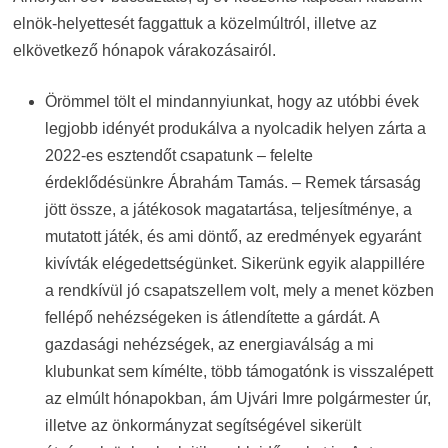
elnök-helyettesét faggattuk a közelmúltról, illetve az
elkövetkező hónapok várakozásairól.
Örömmel tölt el mindannyiunkat, hogy az utóbbi évek
legjobb idényét produkálva a nyolcadik helyen zárta a
2022-es esztendőt csapatunk – felelte
érdeklődésünkre Ábrahám Tamás. – Remek társaság
jött össze, a játékosok magatartása, teljesítménye, a
mutatott játék, és ami döntő, az eredmények egyaránt
kivívták elégedettségünket. Sikerünk egyik alappillére
a rendkívül jó csapatszellem volt, mely a menet közben
fellépő nehézségeken is átlendítette a gárdát. A
gazdasági nehézségek, az energiaválság a mi
klubunkat sem kímélte, több támogatónk is visszalépett
az elmúlt hónapokban, ám Ujvári Imre polgármester úr,
illetve az önkormányzat segítségével sikerült