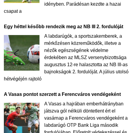
idényben. Parádésan kezdte a hazai
csapat a
Egy héttel később rendezik meg az NB III 2. fordulóját
A labdarúgók, a sportszakemberek, a
mérkőzésen közreműködők, illetve a
nézők egészségének védelme
érdekében az MLSZ versenybizottsága
augusztus 12-re halasztotta az NB III-as
bajnokságok 2. fordulóját. A július utolsó
hétvégéjén rajtoló
A Vasas pontot szerzett a Ferencváros vendégeként
A Vasas a hajrában emberhátrányban
játszva gól nélküli döntetlent ért el
vasárnap a Ferencváros vendégeként a
labdarúgó OTP Bank Liga második
fordulójában. Előretolt védekezéssel és