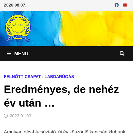
Skip
2026.08.07.
to
content
MENU
FELNŐTT CSAPAT
/
LABDARÚGÁS
Eredményes, de nehéz
év után …
2023.01.03.
Amolyan óév-búcsúztató, új év köszöntő kapcsán klubunk