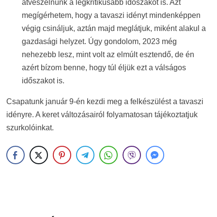
átvészelnünk a legkritikusabb időszakot is. Azt
megígérhetem, hogy a tavaszi idényt mindenképpen
végig csináljuk, aztán majd meglátjuk, miként alakul a
gazdasági helyzet. Úgy gondolom, 2023 még
nehezebb lesz, mint volt az elmúlt esztendő, de én
azért bízom benne, hogy túl éljük ezt a válságos
időszakot is.
Csapatunk január 9-én kezdi meg a felkészülést a tavaszi
idényre. A keret változásairól folyamatosan tájékoztatjuk
szurkolóinkat.