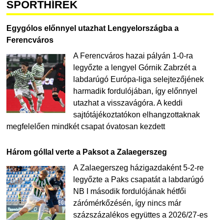
SPORTHÍREK
Egygólos előnnyel utazhat Lengyelországba a
Ferencváros
A Ferencváros hazai pályán 1-0-ra
legyőzte a lengyel Górnik Zabrzét a
labdarúgó Európa-liga selejtezőjének
harmadik fordulójában, így előnnyel
utazhat a visszavágóra. A keddi
sajtótájékoztatókon elhangzottaknak
megfelelően mindkét csapat óvatosan kezdett
Három góllal verte a Paksot a Zalaegerszeg
A Zalaegerszeg házigazdaként 5-2-re
legyőzte a Paks csapatát a labdarúgó
NB I második fordulójának hétfői
zárómérkőzésén, így nincs már
százszázalékos együttes a 2026/27-es