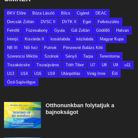
BKV Előre
Bóza László
Bőcs
Cigánd
DEAC
Dorcsák Zoltán
DVSC II
DVTK II
Eger
Felkészülés
Felnőtt
Füzesabony
Gyula
Gál Zoltán
Gödöllő
Hatvan
Interjú
Kisvárda II
kosárlabda
kézilabda
Magyar Kupa
NB III
Női foci
Putnok
Pénzesné Balázs Kitti
Szerencsi Miklós
Szolnok
Sényő
Tarpa
Teremtorna
Tiszakécske
Tiszaújváros
Tóth Tibor
U7
U8
U9
u11
U13
U14
U16
U19
Utánpótlás
Virág Imre
Élő
Ózd-Sajóvölgye
Otthonunkban folytatjuk a
bajnokságot