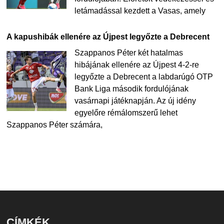
letámadással kezdett a Vasas, amely
A kapushibák ellenére az Újpest legyőzte a Debrecent
Szappanos Péter két hatalmas
hibájának ellenére az Újpest 4-2-re
legyőzte a Debrecent a labdarúgó OTP
Bank Liga második fordulójának
vasárnapi játéknapján. Az új idény
egyelőre rémálomszerű lehet
Szappanos Péter számára,
CÍMKÉK