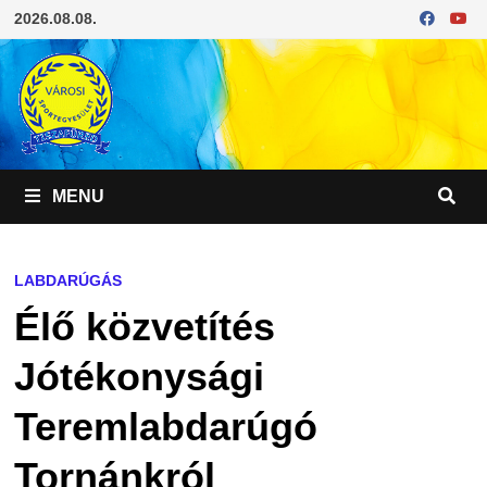
Skip
2026.08.08.
to
content
MENU
LABDARÚGÁS
Élő közvetítés
Jótékonysági
Teremlabdarúgó
Tornánkról