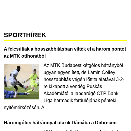
SPORTHÍREK
A felcsútiak a hosszabbításban vitték el a három pontot
az MTK otthonából
Az MTK Budapest kétgólos hátrányból
ugyan egyenlített, de Lamin Colley
hosszabbítás végén lőtt találatával 3-2-
re kikapott a vendég Puskás
Akadémiától a labdarúgó OTP Bank
Liga harmadik fordulójának pénteki
nyitómérkőzésén. A
Háromgólos hátránnyal utazik Dániába a Debrecen