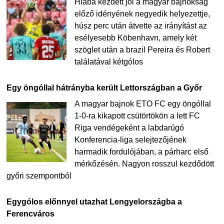
Hiába kezdett jól a magyar bajnokság
előző idényének negyedik helyezettje,
húsz perc után átvette az irányítást az
esélyesebb Köbenhavn, amely két
szöglet után a brazil Pereira és Robert
találatával kétgólos
Egy öngóllal hátrányba került Lettországban a Győr
A magyar bajnok ETO FC egy öngóllal
1-0-ra kikapott csütörtökön a lett FC
Riga vendégeként a labdarúgó
Konferencia-liga selejtezőjének
harmadik fordulójában, a párharc első
mérkőzésén. Nagyon rosszul kezdődött
győri szempontból
Egygólos előnnyel utazhat Lengyelországba a
Ferencváros