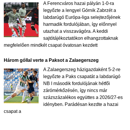
A Ferencváros hazai pályán 1-0-ra
legyőzte a lengyel Górnik Zabrzét a
labdarúgó Európa-liga selejtezőjének
harmadik fordulójában, így előnnyel
utazhat a visszavágóra. A keddi
sajtótájékoztatókon elhangzottaknak
megfelelően mindkét csapat óvatosan kezdett
Három góllal verte a Paksot a Zalaegerszeg
A Zalaegerszeg házigazdaként 5-2-re
legyőzte a Paks csapatát a labdarúgó
NB I második fordulójának hétfői
zárómérkőzésén, így nincs már
százszázalékos együttes a 2026/27-es
idényben. Parádésan kezdte a hazai
csapat a