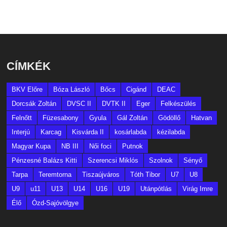
CÍMKÉK
BKV Előre
Bóza László
Bőcs
Cigánd
DEAC
Dorcsák Zoltán
DVSC II
DVTK II
Eger
Felkészülés
Felnőtt
Füzesabony
Gyula
Gál Zoltán
Gödöllő
Hatvan
Interjú
Karcag
Kisvárda II
kosárlabda
kézilabda
Magyar Kupa
NB III
Női foci
Putnok
Pénzesné Balázs Kitti
Szerencsi Miklós
Szolnok
Sényő
Tarpa
Teremtorna
Tiszaújváros
Tóth Tibor
U7
U8
U9
u11
U13
U14
U16
U19
Utánpótlás
Virág Imre
Élő
Ózd-Sajóvölgye