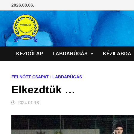
Skip
2026.08.06.
to
content
KEZDŐLAP
LABDARÚGÁS
KÉZILABDA
FELNŐTT CSAPAT
/
LABDARÚGÁS
Elkezdtük …
2024.01.16.