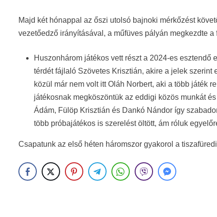
Majd két hónappal az őszi utolsó bajnoki mérkőzést követ
vezetőedző irányításával, a műfüves pályán megkezdte a fe
Huszonhárom játékos vett részt a 2024-es esztendő e
térdét fájlaló Szövetes Krisztián, akire a jelek szerin
közül már nem volt itt Oláh Norbert, aki a több ját
játékosnak megköszöntük az eddigi közös munkát és s
Ádám, Fülöp Krisztián és Dankó Nándor így szabadon 
több próbajátékos is szerelést öltött, ám róluk egyelő
Csapatunk az első héten háromszor gyakorol a tiszafüred