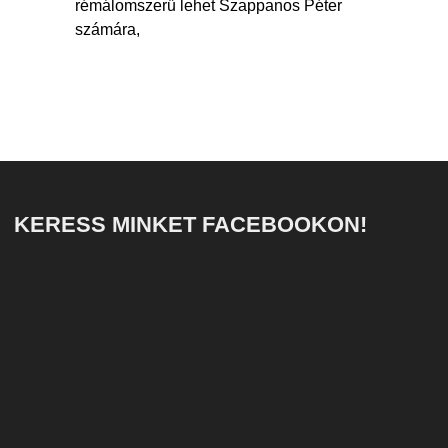
rémálomszerű lehet Szappanos Péter
számára,
KERESS MINKET FACEBOOKON!