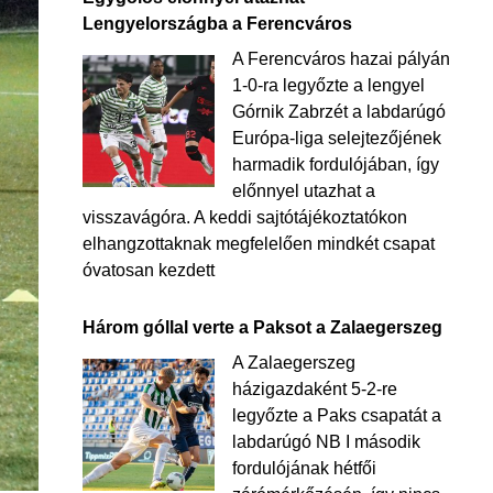
Lengyelországba a Ferencváros
A Ferencváros hazai pályán
1-0-ra legyőzte a lengyel
Górnik Zabrzét a labdarúgó
Európa-liga selejtezőjének
harmadik fordulójában, így
előnnyel utazhat a
visszavágóra. A keddi sajtótájékoztatókon
elhangzottaknak megfelelően mindkét csapat
óvatosan kezdett
Három góllal verte a Paksot a Zalaegerszeg
A Zalaegerszeg
házigazdaként 5-2-re
legyőzte a Paks csapatát a
labdarúgó NB I második
fordulójának hétfői