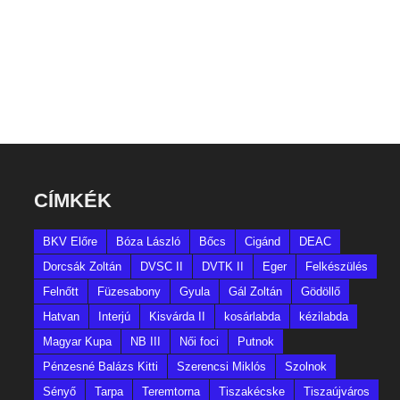
CÍMKÉK
BKV Előre
Bóza László
Bőcs
Cigánd
DEAC
Dorcsák Zoltán
DVSC II
DVTK II
Eger
Felkészülés
Felnőtt
Füzesabony
Gyula
Gál Zoltán
Gödöllő
Hatvan
Interjú
Kisvárda II
kosárlabda
kézilabda
Magyar Kupa
NB III
Női foci
Putnok
Pénzesné Balázs Kitti
Szerencsi Miklós
Szolnok
Sényő
Tarpa
Teremtorna
Tiszakécske
Tiszaújváros