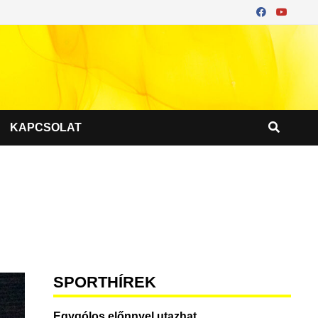
KAPCSOLAT
SPORTHÍREK
Egygólos előnnyel utazhat