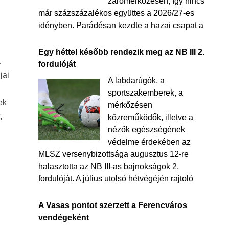
zárómérkőzésén, így nincs
már százszázalékos együttes a 2026/27-es
idényben. Parádésan kezdte a hazai csapat a
Egy héttel később rendezik meg az NB III 2.
a
fordulóját
jai
A labdarúgók, a
sportszakemberek, a
ek
mérkőzésen
,
közreműködők, illetve a
nézők egészségének
védelme érdekében az
MLSZ versenybizottsága augusztus 12-re
halasztotta az NB III-as bajnokságok 2.
fordulóját. A július utolsó hétvégéjén rajtoló
A Vasas pontot szerzett a Ferencváros
vendégeként