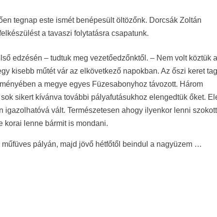
ően tegnap este ismét benépesült öltözőnk. Dorcsák Zoltán
lkészülést a tavaszi folytatásra csapatunk.
lső edzésén – tudtuk meg vezetőedzőnktől. – Nem volt köztük 
t egy kisebb műtét vár az elkövetkező napokban. Az őszi keret tag
ék reményében a megye egyes Füzesabonyhoz távozott. Három
ok sikert kívánva további pályafutásukhoz elengedtük őket. El
igazolhatóvá vált. Természetesen ahogy ilyenkor lenni szokott
re korai lenne bármit is mondani.
i műfüves pályán, majd jövő hétfőtől beindul a nagyüzem …