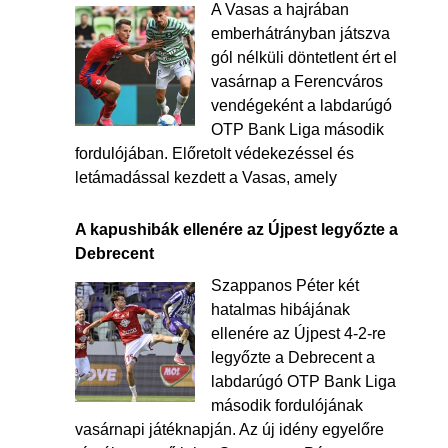
A Vasas a hajrában
emberhátrányban játszva
gól nélküli döntetlent ért el
vasárnap a Ferencváros
vendégeként a labdarúgó
OTP Bank Liga második
fordulójában. Előretolt védekezéssel és
letámadással kezdett a Vasas, amely
A kapushibák ellenére az Újpest legyőzte a
Debrecent
Szappanos Péter két
hatalmas hibájának
ellenére az Újpest 4-2-re
legyőzte a Debrecent a
labdarúgó OTP Bank Liga
második fordulójának
vasárnapi játéknapján. Az új idény egyelőre