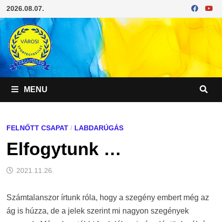
Skip
2026.08.07.
to
content
MENU
FELNŐTT CSAPAT
/
LABDARÚGÁS
Elfogytunk …
2021.11.26.
Számtalanszor írtunk róla, hogy a szegény embert még az
ág is húzza, de a jelek szerint mi nagyon szegények