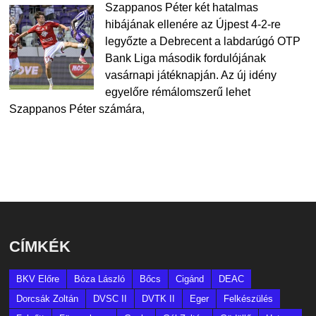
Szappanos Péter két hatalmas
hibájának ellenére az Újpest 4-2-re
legyőzte a Debrecent a labdarúgó OTP
Bank Liga második fordulójának
vasárnapi játéknapján. Az új idény
egyelőre rémálomszerű lehet
Szappanos Péter számára,
CÍMKÉK
BKV Előre
Bóza László
Bőcs
Cigánd
DEAC
Dorcsák Zoltán
DVSC II
DVTK II
Eger
Felkészülés