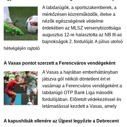
A labdarúgók, a sportszakemberek, a
mérkőzésen közreműködők, illetve a
nézők egészségének védelme
érdekében az MLSZ versenybizottsága
augusztus 12-re halasztotta az NB III-as
bajnokságok 2. fordulóját. A július utolsó
hétvégéjén rajtoló
A Vasas pontot szerzett a Ferencváros vendégeként
A Vasas a hajrában emberhátrányban
játszva gól nélküli döntetlent ért el
vasárnap a Ferencváros vendégeként a
labdarúgó OTP Bank Liga második
fordulójában. Előretolt védekezéssel és
letámadással kezdett a Vasas, amely
A kapushibák ellenére az Újpest legyőzte a Debrecent