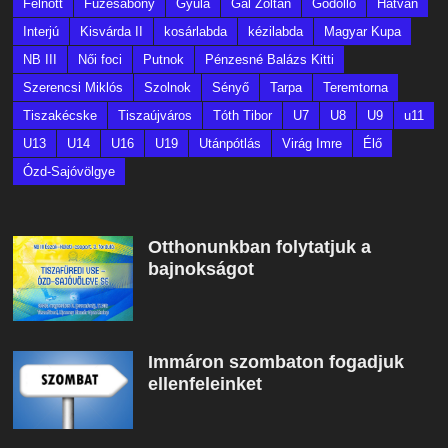
Felnőtt
Füzesabony
Gyula
Gál Zoltán
Gödöllő
Hatvan
Interjú
Kisvárda II
kosárlabda
kézilabda
Magyar Kupa
NB III
Női foci
Putnok
Pénzesné Balázs Kitti
Szerencsi Miklós
Szolnok
Sényő
Tarpa
Teremtorna
Tiszakécske
Tiszaújváros
Tóth Tibor
U7
U8
U9
u11
U13
U14
U16
U19
Utánpótlás
Virág Imre
Élő
Ózd-Sajóvölgye
Otthonunkban folytatjuk a
bajnokságot
Immáron szombaton fogadjuk
ellenfeleinket