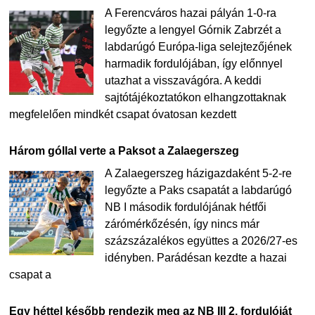
A Ferencváros hazai pályán 1-0-ra
legyőzte a lengyel Górnik Zabrzét a
labdarúgó Európa-liga selejtezőjének
harmadik fordulójában, így előnnyel
utazhat a visszavágóra. A keddi
sajtótájékoztatókon elhangzottaknak
megfelelően mindkét csapat óvatosan kezdett
Három góllal verte a Paksot a Zalaegerszeg
A Zalaegerszeg házigazdaként 5-2-re
legyőzte a Paks csapatát a labdarúgó
NB I második fordulójának hétfői
zárómérkőzésén, így nincs már
százszázalékos együttes a 2026/27-es
idényben. Parádésan kezdte a hazai
csapat a
Egy héttel később rendezik meg az NB III 2. fordulóját