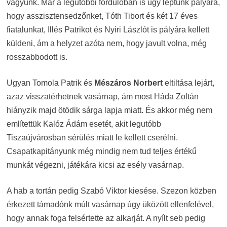
vagyunk. Már a legutóbbi fordulóban is úgy léptünk pályára,
hogy asszisztensedzőnket, Tóth Tibort és két 17 éves
fiatalunkat, Illés Patrikot és Nyiri Lászlót is pályára kellett
küldeni, ám a helyzet azóta nem, hogy javult volna, még
rosszabbodott is.
Ugyan Tomola Patrik és
Mészáros Norbert
eltiltása lejárt,
azaz visszatérhetnek vasárnap, ám most Háda Zoltán
hiányzik majd ötödik sárga lapja miatt. És akkor még nem
említettük Kalóz Ádám esetét, akit legutóbb
Tiszaújvárosban sérülés miatt le kellett cserélni.
Csapatkapitányunk még mindig nem tud teljes értékű
munkát végezni, játékára kicsi az esély vasárnap.
A hab a tortán pedig Szabó Viktor kiesése. Szezon közben
érkezett támadónk múlt vasárnap úgy üközött ellenfelével,
hogy annak foga felsértette az alkarját. A nyílt seb pedig