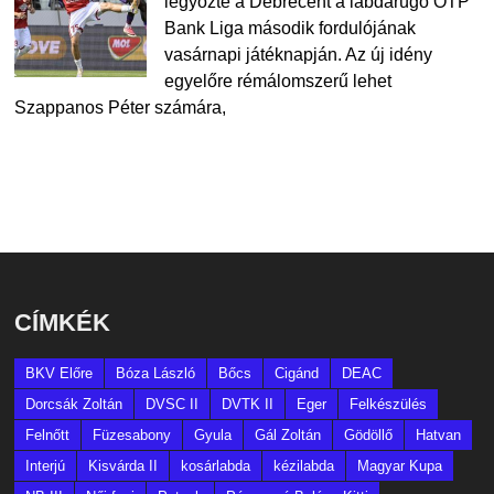
legyőzte a Debrecent a labdarúgó OTP
Bank Liga második fordulójának
vasárnapi játéknapján. Az új idény
egyelőre rémálomszerű lehet
Szappanos Péter számára,
CÍMKÉK
BKV Előre
Bóza László
Bőcs
Cigánd
DEAC
Dorcsák Zoltán
DVSC II
DVTK II
Eger
Felkészülés
Felnőtt
Füzesabony
Gyula
Gál Zoltán
Gödöllő
Hatvan
Interjú
Kisvárda II
kosárlabda
kézilabda
Magyar Kupa