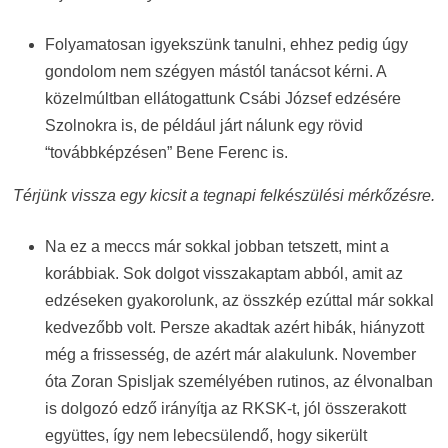
Folyamatosan igyekszünk tanulni, ehhez pedig úgy
gondolom nem szégyen mástól tanácsot kérni. A
közelmúltban ellátogattunk Csábi József edzésére
Szolnokra is, de például járt nálunk egy rövid
“továbbképzésen” Bene Ferenc is.
Térjünk vissza egy kicsit a tegnapi felkészülési mérkőzésre.
Na ez a meccs már sokkal jobban tetszett, mint a
korábbiak. Sok dolgot visszakaptam abból, amit az
edzéseken gyakorolunk, az összkép ezúttal már sokkal
kedvezőbb volt. Persze akadtak azért hibák, hiányzott
még a frissesség, de azért már alakulunk. November
óta Zoran Spisljak személyében rutinos, az élvonalban
is dolgozó edző irányítja az RKSK-t, jól összerakott
együttes, így nem lebecsülendő, hogy sikerült