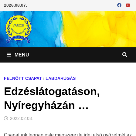
Skip
2026.08.07.
to
content
MENU
FELNŐTT CSAPAT
/
LABDARÚGÁS
Edzéslátogatáson,
Nyíregyházán …
2022.02.03.
Csapatunk tegnap este megszerezte idei első győzelmét az