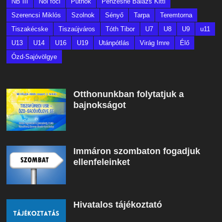
NB III
Női foci
Putnok
Pénzesné Balázs Kitti
Szerencsi Miklós
Szolnok
Sényő
Tarpa
Teremtorna
Tiszakécske
Tiszaújváros
Tóth Tibor
U7
U8
U9
u11
U13
U14
U16
U19
Utánpótlás
Virág Imre
Élő
Ózd-Sajóvölgye
Otthonunkban folytatjuk a
bajnokságot
Immáron szombaton fogadjuk
ellenfeleinket
Hivatalos tájékoztató