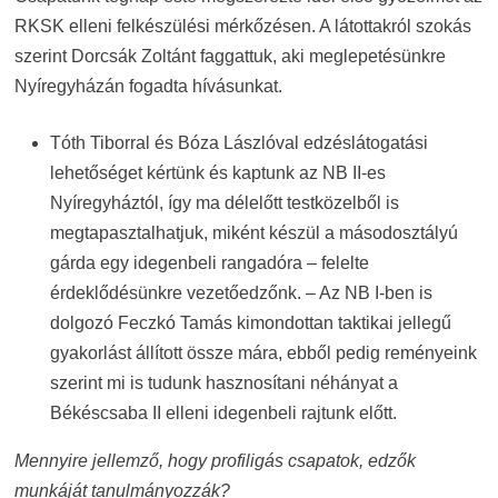
RKSK elleni felkészülési mérkőzésen. A látottakról szokás
szerint Dorcsák Zoltánt faggattuk, aki meglepetésünkre
Nyíregyházán fogadta hívásunkat.
Tóth Tiborral és Bóza Lászlóval edzéslátogatási
lehetőséget kértünk és kaptunk az NB II-es
Nyíregyháztól, így ma délelőtt testközelből is
megtapasztalhatjuk, miként készül a másodosztályú
gárda egy idegenbeli rangadóra – felelte
érdeklődésünkre vezetőedzőnk. – Az NB I-ben is
dolgozó Feczkó Tamás kimondottan taktikai jellegű
gyakorlást állított össze mára, ebből pedig reményeink
szerint mi is tudunk hasznosítani néhányat a
Békéscsaba II elleni idegenbeli rajtunk előtt.
Mennyire jellemző, hogy profiligás csapatok, edzők
munkáját tanulmányozzák?