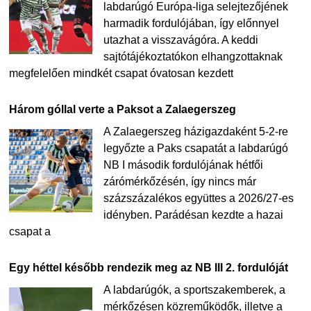
labdarúgó Európa-liga selejtezőjének
harmadik fordulójában, így előnnyel
utazhat a visszavágóra. A keddi
sajtótájékoztatókon elhangzottaknak
megfelelően mindkét csapat óvatosan kezdett
Három góllal verte a Paksot a Zalaegerszeg
A Zalaegerszeg házigazdaként 5-2-re
legyőzte a Paks csapatát a labdarúgó
NB I második fordulójának hétfői
zárómérkőzésén, így nincs már
százszázalékos együttes a 2026/27-es
idényben. Parádésan kezdte a hazai
csapat a
Egy héttel később rendezik meg az NB III 2. fordulóját
A labdarúgók, a sportszakemberek, a
mérkőzésen közreműködők, illetve a