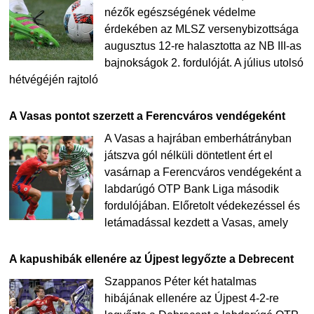
nézők egészségének védelme
érdekében az MLSZ versenybizottsága
augusztus 12-re halasztotta az NB III-as
bajnokságok 2. fordulóját. A július utolsó
hétvégéjén rajtoló
A Vasas pontot szerzett a Ferencváros vendégeként
A Vasas a hajrában emberhátrányban
játszva gól nélküli döntetlent ért el
vasárnap a Ferencváros vendégeként a
labdarúgó OTP Bank Liga második
fordulójában. Előretolt védekezéssel és
letámadással kezdett a Vasas, amely
A kapushibák ellenére az Újpest legyőzte a Debrecent
Szappanos Péter két hatalmas
hibájának ellenére az Újpest 4-2-re