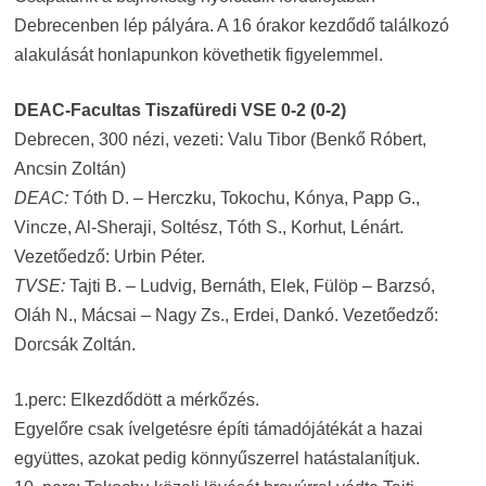
Debrecenben lép pályára. A 16 órakor kezdődő találkozó
alakulását honlapunkon követhetik figyelemmel.
DEAC-Facultas Tiszafüredi VSE 0-2 (0-2)
Debrecen, 300 nézi, vezeti: Valu Tibor (Benkő Róbert,
Ancsin Zoltán)
DEAC:
Tóth D. – Herczku, Tokochu, Kónya, Papp G.,
Vincze, Al-Sheraji, Soltész, Tóth S., Korhut, Lénárt.
Vezetőedző: Urbin Péter.
TVSE:
Tajti B. – Ludvig, Bernáth, Elek, Fülöp – Barzsó,
Oláh N., Mácsai – Nagy Zs., Erdei, Dankó.
Vezetőedző:
Dorcsák Zoltán.
1.perc: Elkezdődött a mérkőzés.
Egyelőre csak ívelgetésre építi támadójátékát a hazai
együttes, azokat pedig könnyűszerrel hatástalanítjuk.