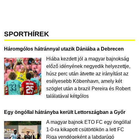
SPORTHÍREK
Háromgólos hátránnyal utazik Dániába a Debrecen
Hiába kezdett jól a magyar bajnokság
előző idényének negyedik helyezettje,
húsz perc után átvette az irányítást az
esélyesebb Köbenhavn, amely két
szöglet után a brazil Pereira és Robert
találatával kétgólos
Egy öngóllal hátrányba került Lettországban a Győr
A magyar bajnok ETO FC egy öngóllal
1-0-ra kikapott csütörtökön a lett FC
Riga vendégeként a labdarúgó