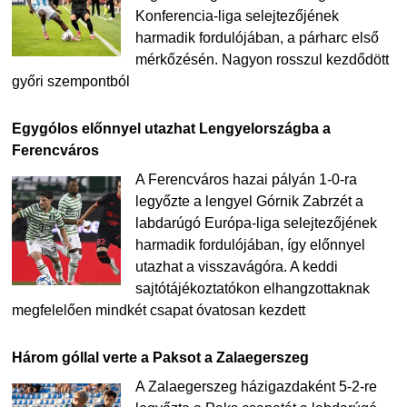
Konferencia-liga selejtezőjének
harmadik fordulójában, a párharc első
mérkőzésén. Nagyon rosszul kezdődött
győri szempontból
Egygólos előnnyel utazhat Lengyelországba a
Ferencváros
A Ferencváros hazai pályán 1-0-ra
legyőzte a lengyel Górnik Zabrzét a
labdarúgó Európa-liga selejtezőjének
harmadik fordulójában, így előnnyel
utazhat a visszavágóra. A keddi
sajtótájékoztatókon elhangzottaknak
megfelelően mindkét csapat óvatosan kezdett
Három góllal verte a Paksot a Zalaegerszeg
A Zalaegerszeg házigazdaként 5-2-re