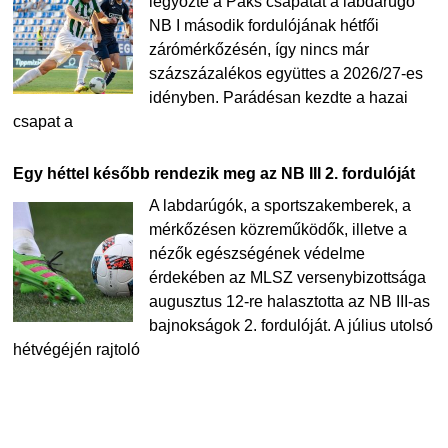
legyőzte a Paks csapatát a labdarúgó
NB I második fordulójának hétfői
zárómérkőzésén, így nincs már
százszázalékos együttes a 2026/27-es
idényben. Parádésan kezdte a hazai
csapat a
Egy héttel később rendezik meg az NB III 2. fordulóját
A labdarúgók, a sportszakemberek, a
mérkőzésen közreműködők, illetve a
nézők egészségének védelme
érdekében az MLSZ versenybizottsága
augusztus 12-re halasztotta az NB III-as
bajnokságok 2. fordulóját. A július utolsó
hétvégéjén rajtoló