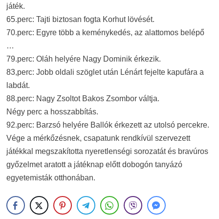
játék.
65.perc: Tajti biztosan fogta Korhut lövését.
70.perc: Egyre több a keménykedés, az alattomos belépő
…
79.perc: Oláh helyére Nagy Dominik érkezik.
83,perc: Jobb oldali szöglet után Lénárt fejelte kapufára a
labdát.
88.perc: Nagy Zsoltot Bakos Zsombor váltja.
Négy perc a hosszabbítás.
92.perc: Barzsó helyére Ballók érkezett az utolsó percekre.
Vége a mérkőzésnek, csapatunk rendkívül szervezett
játékkal megszakította nyeretlenségi sorozatát és bravúros
győzelmet aratott a játéknap előtt dobogón tanyázó
egyetemisták otthonában.