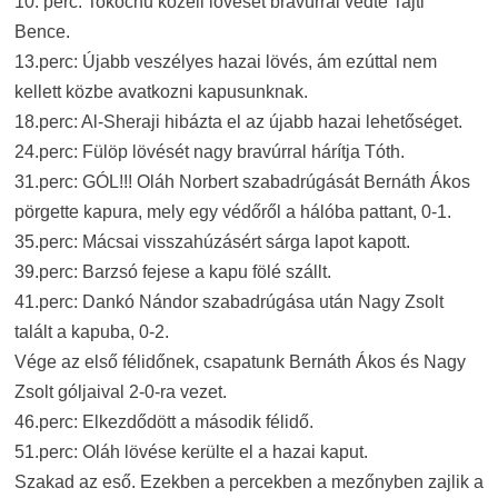
10. perc: Tokochu közeli lövését bravúrral védte Tajti
Bence.
13.perc: Újabb veszélyes hazai lövés, ám ezúttal nem
kellett közbe avatkozni kapusunknak.
18.perc: Al-Sheraji hibázta el az újabb hazai lehetőséget.
24.perc: Fülöp lövését nagy bravúrral hárítja Tóth.
31.perc: GÓL!!! Oláh Norbert szabadrúgását Bernáth Ákos
pörgette kapura, mely egy védőről a hálóba pattant, 0-1.
35.perc: Mácsai visszahúzásért sárga lapot kapott.
39.perc: Barzsó fejese a kapu fölé szállt.
41.perc: Dankó Nándor szabadrúgása után Nagy Zsolt
talált a kapuba, 0-2.
Vége az első félidőnek, csapatunk Bernáth Ákos és Nagy
Zsolt góljaival 2-0-ra vezet.
46.perc: Elkezdődött a második félidő.
51.perc: Oláh lövése kerülte el a hazai kaput.
Szakad az eső. Ezekben a percekben a mezőnyben zajlik a