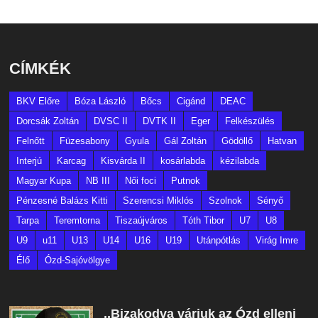
CÍMKÉK
BKV Előre
Bóza László
Bőcs
Cigánd
DEAC
Dorcsák Zoltán
DVSC II
DVTK II
Eger
Felkészülés
Felnőtt
Füzesabony
Gyula
Gál Zoltán
Gödöllő
Hatvan
Interjú
Karcag
Kisvárda II
kosárlabda
kézilabda
Magyar Kupa
NB III
Női foci
Putnok
Pénzesné Balázs Kitti
Szerencsi Miklós
Szolnok
Sényő
Tarpa
Teremtorna
Tiszaújváros
Tóth Tibor
U7
U8
U9
u11
U13
U14
U16
U19
Utánpótlás
Virág Imre
Élő
Ózd-Sajóvölgye
,,Bizakodva várjuk az Ózd elleni