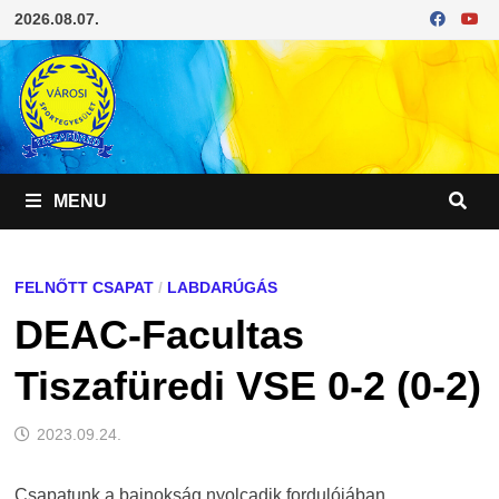
Skip
2026.08.07.
to
content
MENU
FELNŐTT CSAPAT
/
LABDARÚGÁS
DEAC-Facultas
Tiszafüredi VSE 0-2 (0-2)
2023.09.24.
Csapatunk a bajnokság nyolcadik fordulójában