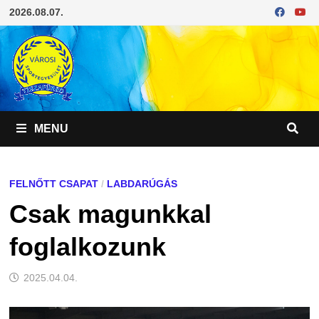
Skip
2026.08.07.
to
content
MENU
FELNŐTT CSAPAT
/
LABDARÚGÁS
Csak magunkkal
foglalkozunk
2025.04.04.