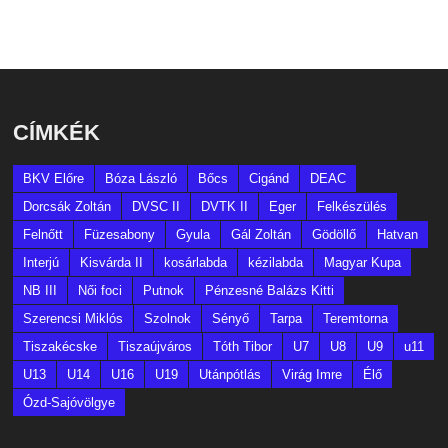
CÍMKÉK
BKV Előre
Bóza László
Bőcs
Cigánd
DEAC
Dorcsák Zoltán
DVSC II
DVTK II
Eger
Felkészülés
Felnőtt
Füzesabony
Gyula
Gál Zoltán
Gödöllő
Hatvan
Interjú
Kisvárda II
kosárlabda
kézilabda
Magyar Kupa
NB III
Női foci
Putnok
Pénzesné Balázs Kitti
Szerencsi Miklós
Szolnok
Sényő
Tarpa
Teremtorna
Tiszakécske
Tiszaújváros
Tóth Tibor
U7
U8
U9
u11
U13
U14
U16
U19
Utánpótlás
Virág Imre
Élő
Ózd-Sajóvölgye