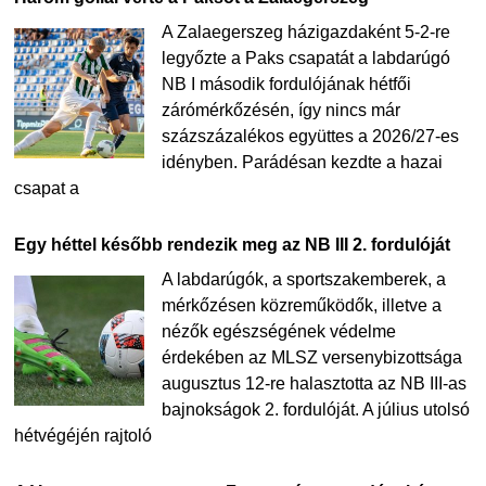
A Zalaegerszeg házigazdaként 5-2-re
legyőzte a Paks csapatát a labdarúgó
NB I második fordulójának hétfői
zárómérkőzésén, így nincs már
százszázalékos együttes a 2026/27-es
idényben. Parádésan kezdte a hazai
csapat a
Egy héttel később rendezik meg az NB III 2. fordulóját
A labdarúgók, a sportszakemberek, a
mérkőzésen közreműködők, illetve a
nézők egészségének védelme
érdekében az MLSZ versenybizottsága
augusztus 12-re halasztotta az NB III-as
bajnokságok 2. fordulóját. A július utolsó
hétvégéjén rajtoló