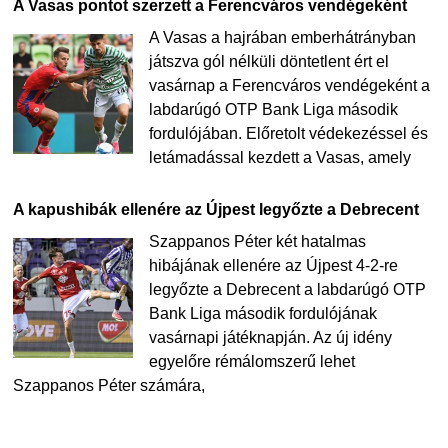
A Vasas pontot szerzett a Ferencváros vendégeként
A Vasas a hajrában emberhátrányban
játszva gól nélküli döntetlent ért el
vasárnap a Ferencváros vendégeként a
labdarúgó OTP Bank Liga második
fordulójában. Előretolt védekezéssel és
letámadással kezdett a Vasas, amely
A kapushibák ellenére az Újpest legyőzte a Debrecent
Szappanos Péter két hatalmas
hibájának ellenére az Újpest 4-2-re
legyőzte a Debrecent a labdarúgó OTP
Bank Liga második fordulójának
vasárnapi játéknapján. Az új idény
egyelőre rémálomszerű lehet
Szappanos Péter számára,