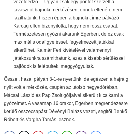
vezetőedző. – Ugyan csak egy pontot szerzett a
tavaszi öt bajnoki mérkőzésen, ennek ellenére nem
lazíthatunk, hiszen éppen a bajnoki címre pályázó
Karcag ellen bizonyította, hogy nem rossz csapat.
Természetesen győzni akarunk Egerben, de ez csak
maximális odafigyeléssel, fegyelmezett játékkal
sikerülhet. Kalmár Feri kivételével valamennyi
játékosunkra számíthatunk, azaz a kisebb sérüléssel
bajlódók is felépültek, meggyógyultak.
Ősszel, hazai pályán 3-1-re nyertünk, de egészen a hajráig
nyílt volt a mérkőzés, csupán az utolsó negyedórában,
Mácsai László és Pap Zsolt góljaival sikerült kicsikarni a
győzelmet. A vasárnap 16 órakor, Egerben megrendezésre
kerülő összecsapást Dévényi Balázs vezeti, segítői Benkő
Róbert és Vargha Tamás lesznek.