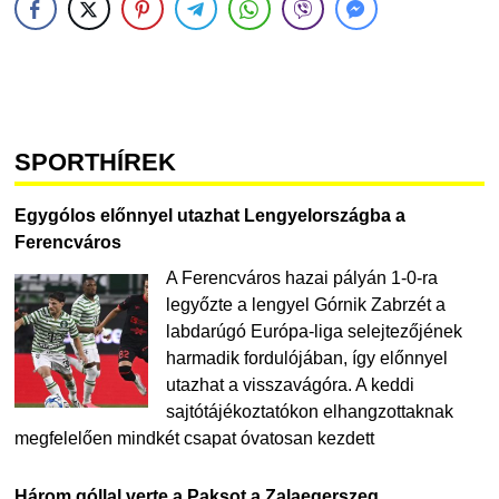
SPORTHÍREK
Egygólos előnnyel utazhat Lengyelországba a
Ferencváros
A Ferencváros hazai pályán 1-0-ra
legyőzte a lengyel Górnik Zabrzét a
labdarúgó Európa-liga selejtezőjének
harmadik fordulójában, így előnnyel
utazhat a visszavágóra. A keddi
sajtótájékoztatókon elhangzottaknak
megfelelően mindkét csapat óvatosan kezdett
Három góllal verte a Paksot a Zalaegerszeg