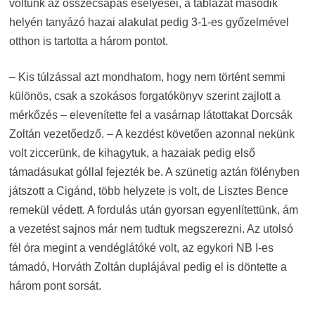
voltunk az összecsapás esélyesei, a táblázat második
helyén tanyázó hazai alakulat pedig 3-1-es győzelmével
otthon is tartotta a három pontot.
– Kis túlzással azt mondhatom, hogy nem történt semmi
különös, csak a szokásos forgatókönyv szerint zajlott a
mérkőzés – elevenítette fel a vasárnap látottakat Dorcsák
Zoltán vezetőedző. – A kezdést követően azonnal nekünk
volt ziccerünk, de kihagytuk, a hazaiak pedig első
támadásukat góllal fejezték be. A szünetig aztán fölényben
játszott a Cigánd, több helyzete is volt, de Lisztes Bence
remekül védett. A fordulás után gyorsan egyenlítettünk, ám
a vezetést sajnos már nem tudtuk megszerezni. Az utolsó
fél óra megint a vendéglátóké volt, az egykori NB I-es
támadó, Horváth Zoltán duplájával pedig el is döntette a
három pont sorsát.