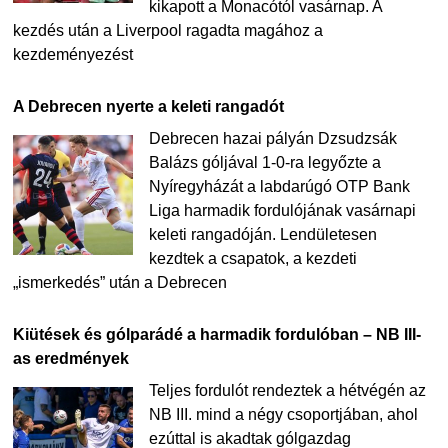
kikapott a Monacótól vasárnap. A
kezdés után a Liverpool ragadta magához a
kezdeményezést
A Debrecen nyerte a keleti rangadót
Debrecen hazai pályán Dzsudzsák
Balázs góljával 1-0-ra legyőzte a
Nyíregyházát a labdarúgó OTP Bank
Liga harmadik fordulójának vasárnapi
keleti rangadóján. Lendületesen
kezdtek a csapatok, a kezdeti
„ismerkedés” után a Debrecen
Kiütések és gólparádé a harmadik fordulóban – NB III-
as eredmények
Teljes fordulót rendeztek a hétvégén az
NB III. mind a négy csoportjában, ahol
ezúttal is akadtak gólgazdag