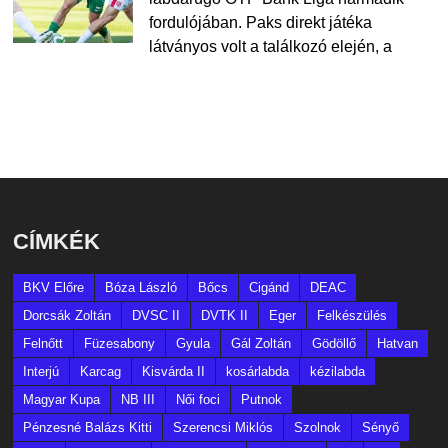
fordulójában. Paks direkt játéka
látványos volt a találkozó elején, a
CÍMKÉK
BKV Előre
Bóza László
Bőcs
Cigánd
DEAC
Dorcsák Zoltán
DVSC II
DVTK II
Eger
Felkészülés
Felnőtt
Füzesabony
Gyula
Gál Zoltán
Gödöllő
Hatvan
Interjú
Karcag
Kisvárda II
kosárlabda
kézilabda
Magyar Kupa
NB III
Női foci
Putnok
Pénzesné Balázs Kitti
Szerencsi Miklós
Szolnok
Sényő