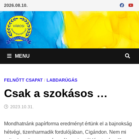
Skip
2026.08.10.
to
content
MENU
FELNŐTT CSAPAT
/
LABDARÚGÁS
Csak a szokásos …
2023.10.31.
Mondhatnánk papírforma eredményt értünk el a bajnokság
hétvégi, tizenharmadik fordulójában, Cigándon. Nem mi