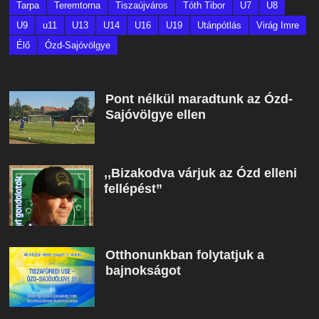
Tarpa
Teremtorna
Tiszaújváros
Tóth Tibor
U7
U8
U9
u11
U13
U14
U16
U19
Utánpótlás
Virág Imre
Élő
Ózd-Sajóvölgye
Pont nélkül maradtunk az Ózd-
Sajóvölgye ellen
,,Bizakodva várjuk az Ózd elleni
fellépést”
Otthonunkban folytatjuk a
bajnokságot