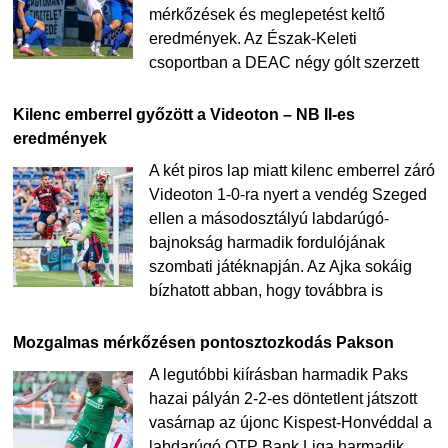
mérkőzések és meglepetést keltő
eredmények. Az Észak-Keleti
csoportban a DEAC négy gólt szerzett
Kilenc emberrel győzött a Videoton – NB II-es
eredmények
A két piros lap miatt kilenc emberrel záró
Videoton 1-0-ra nyert a vendég Szeged
ellen a másodosztályú labdarúgó-
bajnokság harmadik fordulójának
szombati játéknapján. Az Ajka sokáig
bízhatott abban, hogy továbbra is
Mozgalmas mérkőzésen pontosztozkodás Pakson
A legutóbbi kiírásban harmadik Paks
hazai pályán 2-2-es döntetlent játszott
vasárnap az újonc Kispest-Honvéddal a
labdarúgó OTP Bank Liga harmadik