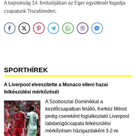
A bajnokság 14. fordulójában az Eger együttesét fogadja
csapatunk Tiszafüreden.
SPORTHÍREK
A Liverpool elveszítette a Monaco elleni hazai
felkészülési mérkőzését
A Szoboszlai Dominikkal a
kezdőcsapatban felálló, Kerkez Milost
pedig csereként foglalkoztató Liverpool
labdarúgócsapata felkészülési
mérkőzésen házigazdaként 3-2-re