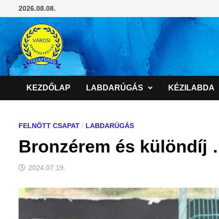
Skip
2026.08.08.
to
content
KEZDŐLAP
LABDARÚGÁS
KÉZILABDA
FELNŐTT CSAPAT
/
LABDARÚGÁS
Bronzérem és különdíj
2024.07.19.