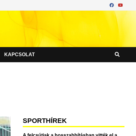
KAPCSOLAT
SPORTHÍREK
A felcsútiak a hosszabbításban vitték el a