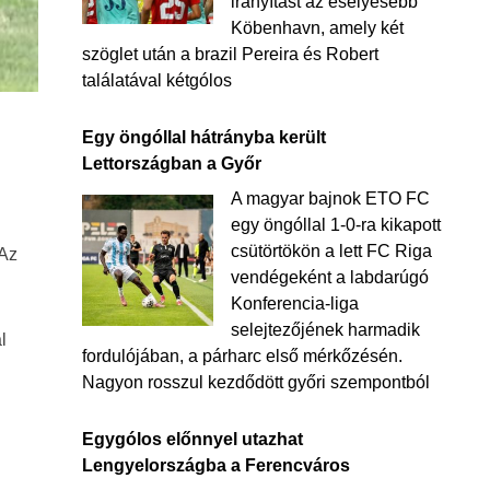
irányítást az esélyesebb
Köbenhavn, amely két
szöglet után a brazil Pereira és Robert
találatával kétgólos
Egy öngóllal hátrányba került
Lettországban a Győr
A magyar bajnok ETO FC
egy öngóllal 1-0-ra kikapott
csütörtökön a lett FC Riga
 Az
vendégeként a labdarúgó
Konferencia-liga
selejtezőjének harmadik
l
fordulójában, a párharc első mérkőzésén.
Nagyon rosszul kezdődött győri szempontból
Egygólos előnnyel utazhat
Lengyelországba a Ferencváros