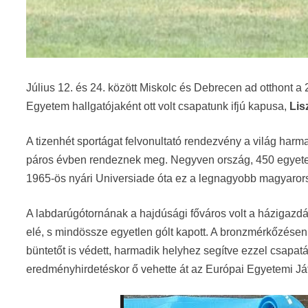
Július 12. és 24. között Miskolc és Debrecen ad otthont
Egyetem hallgatójaként ott volt csapatunk ifjú kapusa,
Lis
A tizenhét sportágat felvonultató rendezvény a világ ha
páros évben rendeznek meg. Negyven ország, 450 egyetem
1965-ös nyári Universiade óta ez a legnagyobb magyaror
A labdarúgótornának a hajdúsági főváros volt a házigazdá
elé, s mindössze egyetlen gólt kapott. A bronzmérkőzésen
büntetőt is védett, harmadik helyhez segítve ezzel csapatát
eredményhirdetéskor ő vehette át az Európai Egyetemi Ját