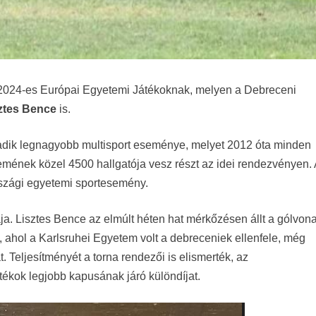
 a 2024-es Európai Egyetemi Játékoknak, melyen a Debreceni
ztes Bence
is.
rmadik legnagyobb multisport eseménye, melyet 2012 óta minden
ének közel 4500 hallgatója vesz részt az idei rendezvényen.
szági egyetemi sportesemény.
ja. Lisztes Bence az elmúlt héten hat mérkőzésen állt a gólvona
, ahol a Karlsruhei Egyetem volt a debreceniek ellenfele, még
. Teljesítményét a torna rendezői is elismerték, az
ékok legjobb kapusának járó különdíjat.