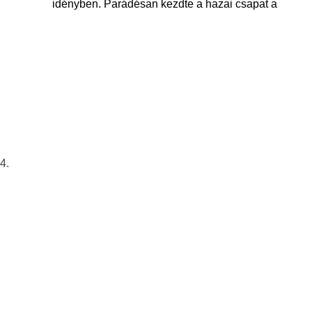
idényben. Parádésan kezdte a hazai csapat a
4.