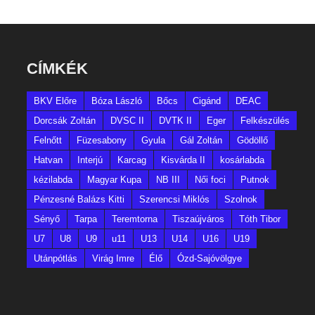
CÍMKÉK
BKV Előre
Bóza László
Bőcs
Cigánd
DEAC
Dorcsák Zoltán
DVSC II
DVTK II
Eger
Felkészülés
Felnőtt
Füzesabony
Gyula
Gál Zoltán
Gödöllő
Hatvan
Interjú
Karcag
Kisvárda II
kosárlabda
kézilabda
Magyar Kupa
NB III
Női foci
Putnok
Pénzesné Balázs Kitti
Szerencsi Miklós
Szolnok
Sényő
Tarpa
Teremtorna
Tiszaújváros
Tóth Tibor
U7
U8
U9
u11
U13
U14
U16
U19
Utánpótlás
Virág Imre
Élő
Ózd-Sajóvölgye