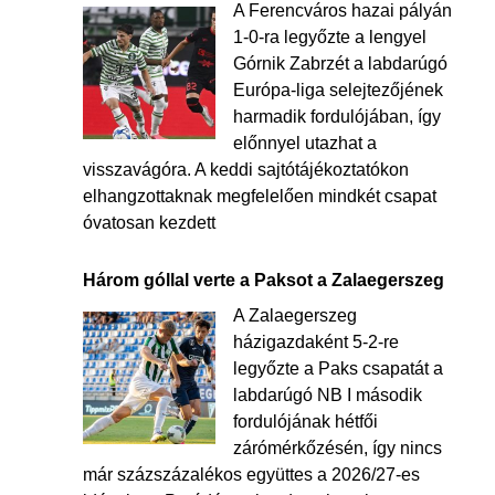
A Ferencváros hazai pályán
1-0-ra legyőzte a lengyel
Górnik Zabrzét a labdarúgó
Európa-liga selejtezőjének
harmadik fordulójában, így
előnnyel utazhat a
visszavágóra. A keddi sajtótájékoztatókon
elhangzottaknak megfelelően mindkét csapat
óvatosan kezdett
Három góllal verte a Paksot a Zalaegerszeg
A Zalaegerszeg
házigazdaként 5-2-re
legyőzte a Paks csapatát a
labdarúgó NB I második
fordulójának hétfői
zárómérkőzésén, így nincs
már százszázalékos együttes a 2026/27-es