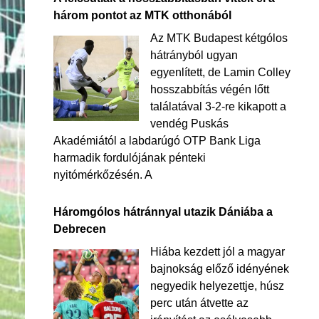
három pontot az MTK otthonából
Az MTK Budapest kétgólos
hátrányból ugyan
egyenlített, de Lamin Colley
hosszabbítás végén lőtt
találatával 3-2-re kikapott a
vendég Puskás
Akadémiától a labdarúgó OTP Bank Liga
harmadik fordulójának pénteki
nyitómérkőzésén. A
Háromgólos hátránnyal utazik Dániába a
Debrecen
Hiába kezdett jól a magyar
bajnokság előző idényének
negyedik helyezettje, húsz
perc után átvette az