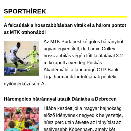
SPORTHÍREK
A felcsútiak a hosszabbításban vitték el a három pontot
az MTK otthonából
Az MTK Budapest kétgólos hátrányból
ugyan egyenlített, de Lamin Colley
hosszabbítás végén lőtt találatával 3-2-
re kikapott a vendég Puskás
Akadémiától a labdarúgó OTP Bank
Liga harmadik fordulójának pénteki
nyitómérkőzésén. A
Háromgólos hátránnyal utazik Dániába a Debrecen
Hiába kezdett jól a magyar bajnokság
előző idényének negyedik helyezettje,
húsz perc után átvette az irányítást az
esélyesebb Köbenhavn, amely két