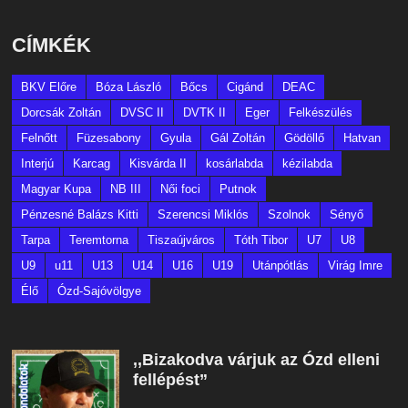
CÍMKÉK
BKV Előre
Bóza László
Bőcs
Cigánd
DEAC
Dorcsák Zoltán
DVSC II
DVTK II
Eger
Felkészülés
Felnőtt
Füzesabony
Gyula
Gál Zoltán
Gödöllő
Hatvan
Interjú
Karcag
Kisvárda II
kosárlabda
kézilabda
Magyar Kupa
NB III
Női foci
Putnok
Pénzesné Balázs Kitti
Szerencsi Miklós
Szolnok
Sényő
Tarpa
Teremtorna
Tiszaújváros
Tóth Tibor
U7
U8
U9
u11
U13
U14
U16
U19
Utánpótlás
Virág Imre
Élő
Ózd-Sajóvölgye
,,Bizakodva várjuk az Ózd elleni
fellépést”