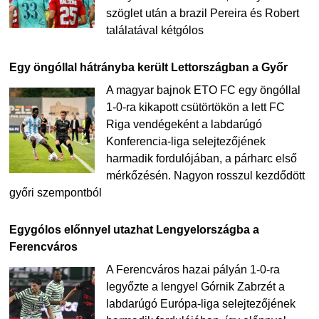
szöglet után a brazil Pereira és Robert
találatával kétgólos
Egy öngóllal hátrányba került Lettországban a Győr
A magyar bajnok ETO FC egy öngóllal
1-0-ra kikapott csütörtökön a lett FC
Riga vendégeként a labdarúgó
Konferencia-liga selejtezőjének
harmadik fordulójában, a párharc első
mérkőzésén. Nagyon rosszul kezdődött
győri szempontból
Egygólos előnnyel utazhat Lengyelországba a
Ferencváros
A Ferencváros hazai pályán 1-0-ra
legyőzte a lengyel Górnik Zabrzét a
labdarúgó Európa-liga selejtezőjének