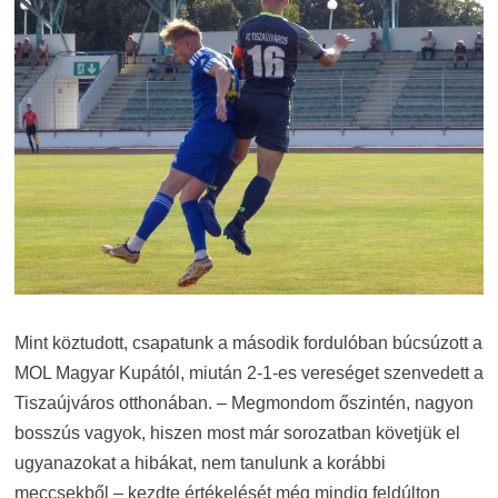
Mint köztudott, csapatunk a második fordulóban búcsúzott a
MOL Magyar Kupától, miután 2-1-es vereséget szenvedett a
Tiszaújváros otthonában. – Megmondom őszintén, nagyon
bosszús vagyok, hiszen most már sorozatban követjük el
ugyanazokat a hibákat, nem tanulunk a korábbi
meccsekből – kezdte értékelését még mindig feldúlton