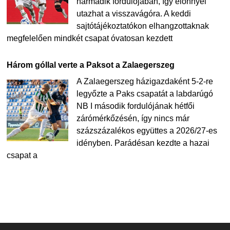
harmadik fordulójában, így előnnyel
utazhat a visszavágóra. A keddi
sajtótájékoztatókon elhangzottaknak
megfelelően mindkét csapat óvatosan kezdett
Három góllal verte a Paksot a Zalaegerszeg
A Zalaegerszeg házigazdaként 5-2-re
legyőzte a Paks csapatát a labdarúgó
NB I második fordulójának hétfői
zárómérkőzésén, így nincs már
százszázalékos együttes a 2026/27-es
idényben. Parádésan kezdte a hazai
csapat a