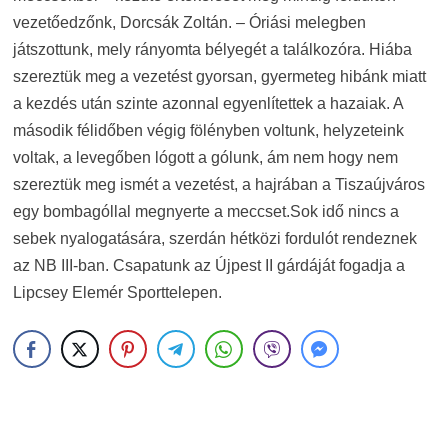
vezetőedzőnk, Dorcsák Zoltán. – Óriási melegben
játszottunk, mely rányomta bélyegét a találkozóra. Hiába
szereztük meg a vezetést gyorsan,
gyermeteg hibánk miatt
a kezdés után szinte azonnal egyenlítettek a hazaiak. A
második félidőben végig fölényben voltunk, helyzeteink
voltak, a levegőben lógott a gólunk, ám nem hogy nem
szereztük meg ismét a vezetést, a hajrában a Tiszaújváros
egy bombagóllal megnyerte a meccset.Sok idő nincs a
sebek nyalogatására, szerdán hétközi fordulót rendeznek
az NB III-ban. Csapatunk az Újpest II gárdáját fogadja a
Lipcsey Elemér Sporttelepen.