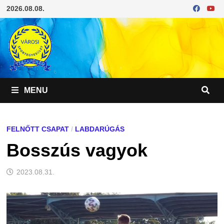
Skip
2026.08.08.
to
content
MENU
FELNŐTT CSAPAT
/
LABDARÚGÁS
Bosszús vagyok
2023.08.31.