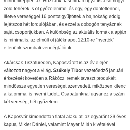
mindenképpen az. Hozzánk hasonlóan ugyanis a somogyi
zöld-fehérek is öt győzelemmel és egy, egy döntetlennel,
illetve vereséggel 16 pontot gyűjtöttek a bajnokság eddig
lejátszott hét fordulójában, és ezzel a dobogón tanyáznak
saját csoportjukban. A különbség az aktuális formák alapján
is minimális, az elmúlt öt játéknapot 12:10-re “nyerték”
ellenünk szombati vendéglátóink.
Akárcsak Tiszafüreden, Kaposvárott is az év elején
változott nagyot a világ.
Székely Tibor
vezetőedző januári
érkezését követően a Rákóczi remek tavaszt produkált,
mindössze egyetlen vereséget szenvedett, miközben kilenc
alkalommal is nyerni tudott. Csapatunknál ugyanez a szám:
két vereség, hét győzelem.
A Kaposvár kimondottan fiatal alakulat, az egyaránt 28 éves
kapus, Mikler Dániel, valamint Mayer Milán kivételével