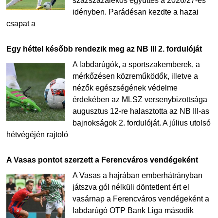
százszázalékos együttes a 2026/27-es
idényben. Parádésan kezdte a hazai
csapat a
Egy héttel később rendezik meg az NB III 2. fordulóját
A labdarúgók, a sportszakemberek, a
mérkőzésen közreműködők, illetve a
nézők egészségének védelme
érdekében az MLSZ versenybizottsága
augusztus 12-re halasztotta az NB III-as
bajnokságok 2. fordulóját. A július utolsó
hétvégéjén rajtoló
A Vasas pontot szerzett a Ferencváros vendégeként
A Vasas a hajrában emberhátrányban
játszva gól nélküli döntetlent ért el
vasárnap a Ferencváros vendégeként a
labdarúgó OTP Bank Liga második