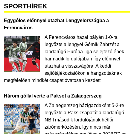
SPORTHÍREK
Egygólos előnnyel utazhat Lengyelországba a
Ferencváros
A Ferencváros hazai pályán 1-0-ra
legyőzte a lengyel Górnik Zabrzét a
labdarúgó Európa-liga selejtezőjének
harmadik fordulójában, így előnnyel
utazhat a visszavágóra. A keddi
sajtótájékoztatókon elhangzottaknak
megfelelően mindkét csapat óvatosan kezdett
Három góllal verte a Paksot a Zalaegerszeg
A Zalaegerszeg házigazdaként 5-2-re
legyőzte a Paks csapatát a labdarúgó
NB I második fordulójának hétfői
zárómérkőzésén, így nincs már