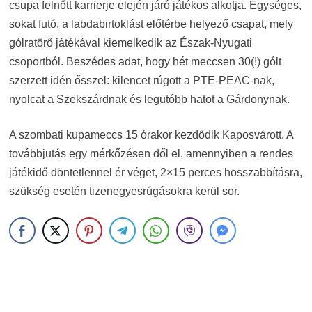
csupa felnőtt karrierje elején járó játékos alkotja. Egységes,
sokat futó, a labdabirtoklást előtérbe helyező csapat, mely
gólratörő játékával kiemelkedik az Észak-Nyugati
csoportból. Beszédes adat, hogy hét meccsen 30(!) gólt
szerzett idén ősszel: kilencet rúgott a PTE-PEAC-nak,
nyolcat a Szekszárdnak és legutóbb hatot a Gárdonynak.
A szombati kupameccs 15 órakor kezdődik Kaposvárott. A
továbbjutás egy mérkőzésen dől el, amennyiben a rendes
játékidő döntetlennel ér véget, 2×15 perces hosszabbításra,
szükség esetén tizenegyesrúgásokra kerül sor.