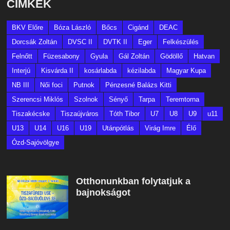
CÍMKÉK
BKV Előre
Bóza László
Bőcs
Cigánd
DEAC
Dorcsák Zoltán
DVSC II
DVTK II
Eger
Felkészülés
Felnőtt
Füzesabony
Gyula
Gál Zoltán
Gödöllő
Hatvan
Interjú
Kisvárda II
kosárlabda
kézilabda
Magyar Kupa
NB III
Női foci
Putnok
Pénzesné Balázs Kitti
Szerencsi Miklós
Szolnok
Sényő
Tarpa
Teremtorna
Tiszakécske
Tiszaújváros
Tóth Tibor
U7
U8
U9
u11
U13
U14
U16
U19
Utánpótlás
Virág Imre
Élő
Ózd-Sajóvölgye
Otthonunkban folytatjuk a
bajnokságot