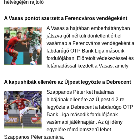
hétvégéjén rajtoló
A Vasas pontot szerzett a Ferencváros vendégeként
A Vasas a hajrában emberhátrányban
játszva gól nélküli döntetlent ért el
vasárnap a Ferencváros vendégeként a
labdarúgó OTP Bank Liga második
fordulójában. Előretolt védekezéssel és
letámadással kezdett a Vasas, amely
A kapushibák ellenére az Újpest legyőzte a Debrecent
Szappanos Péter két hatalmas
hibájának ellenére az Újpest 4-2-re
legyőzte a Debrecent a labdarúgó OTP
Bank Liga második fordulójának
vasárnapi játéknapján. Az új idény
egyelőre rémálomszerű lehet
Szappanos Péter számára,