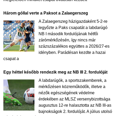
Három góllal verte a Paksot a Zalaegerszeg
A Zalaegerszeg házigazdaként 5-2-re
legyőzte a Paks csapatát a labdarúgó
NB I második fordulójának hétfői
zárómérkőzésén, így nincs már
százszázalékos együttes a 2026/27-es
idényben. Parádésan kezdte a hazai
csapat a
Egy héttel később rendezik meg az NB III 2. fordulóját
A labdarúgók, a sportszakemberek, a
mérkőzésen közreműködők, illetve a
nézők egészségének védelme
érdekében az MLSZ versenybizottsága
augusztus 12-re halasztotta az NB III-as
bajnokságok 2. fordulóját. A július utolsó