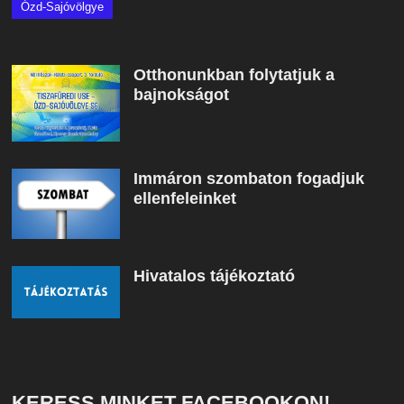
Ózd-Sajóvölgye
Otthonunkban folytatjuk a
bajnokságot
Immáron szombaton fogadjuk
ellenfeleinket
Hivatalos tájékoztató
KERESS MINKET FACEBOOKON!