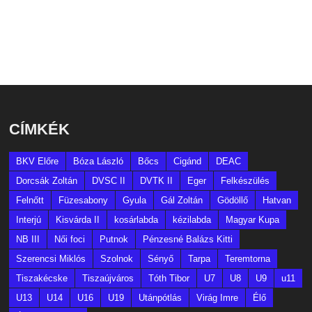
CÍMKÉK
BKV Előre
Bóza László
Bőcs
Cigánd
DEAC
Dorcsák Zoltán
DVSC II
DVTK II
Eger
Felkészülés
Felnőtt
Füzesabony
Gyula
Gál Zoltán
Gödöllő
Hatvan
Interjú
Kisvárda II
kosárlabda
kézilabda
Magyar Kupa
NB III
Női foci
Putnok
Pénzesné Balázs Kitti
Szerencsi Miklós
Szolnok
Sényő
Tarpa
Teremtorna
Tiszakécske
Tiszaújváros
Tóth Tibor
U7
U8
U9
u11
U13
U14
U16
U19
Utánpótlás
Virág Imre
Élő