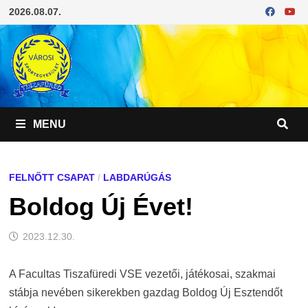
Skip
2026.08.07.
to
content
MENU
FELNŐTT CSAPAT
/
LABDARÚGÁS
Boldog Új Évet!
2023.12.30.
A Facultas Tiszafüredi VSE vezetői, játékosai, szakmai
stábja nevében sikerekben gazdag Boldog Új Esztendőt