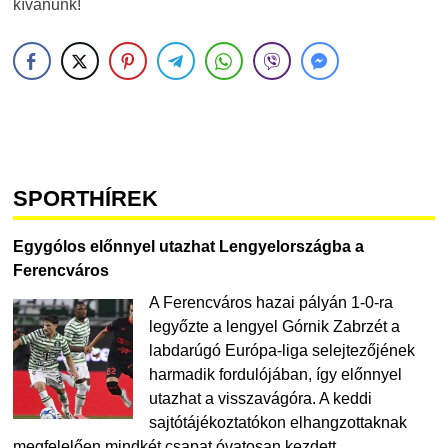
kívánunk!
SPORTHÍREK
Egygólos előnnyel utazhat Lengyelországba a
Ferencváros
A Ferencváros hazai pályán 1-0-ra
legyőzte a lengyel Górnik Zabrzét a
labdarúgó Európa-liga selejtezőjének
harmadik fordulójában, így előnnyel
utazhat a visszavágóra. A keddi
sajtótájékoztatókon elhangzottaknak
megfelelően mindkét csapat óvatosan kezdett