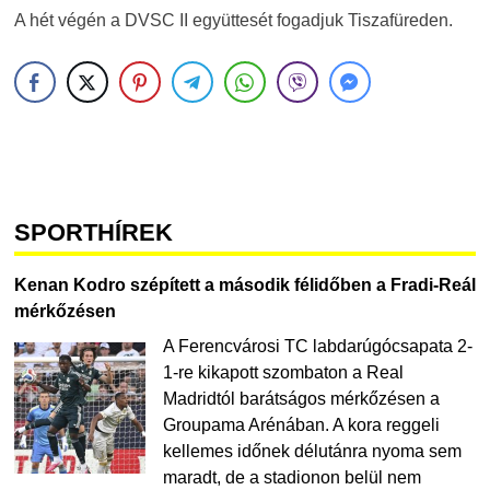
A hét végén a DVSC II együttesét fogadjuk Tiszafüreden.
SPORTHÍREK
Kenan Kodro szépített a második félidőben a Fradi-Reál
mérkőzésen
A Ferencvárosi TC labdarúgócsapata 2-
1-re kikapott szombaton a Real
Madridtól barátságos mérkőzésen a
Groupama Arénában. A kora reggeli
kellemes időnek délutánra nyoma sem
maradt, de a stadionon belül nem