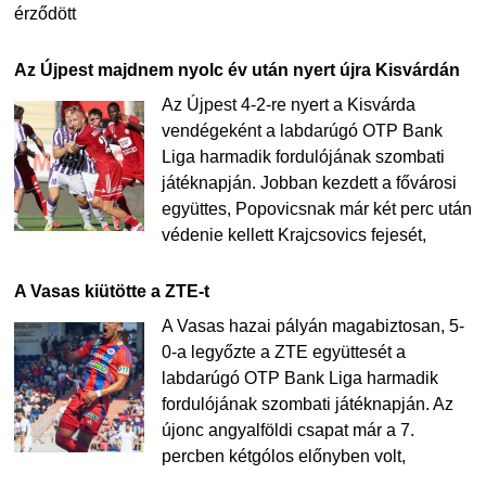
érződött
Az Újpest majdnem nyolc év után nyert újra Kisvárdán
Az Újpest 4-2-re nyert a Kisvárda
vendégeként a labdarúgó OTP Bank
Liga harmadik fordulójának szombati
játéknapján. Jobban kezdett a fővárosi
együttes, Popovicsnak már két perc után
védenie kellett Krajcsovics fejesét,
A Vasas kiütötte a ZTE-t
A Vasas hazai pályán magabiztosan, 5-
0-a legyőzte a ZTE együttesét a
labdarúgó OTP Bank Liga harmadik
fordulójának szombati játéknapján. Az
újonc angyalföldi csapat már a 7.
percben kétgólos előnyben volt,