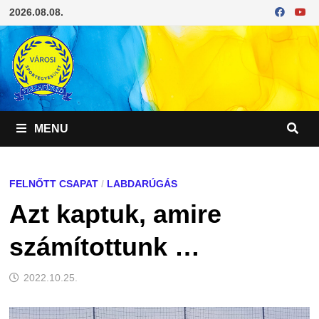
Skip
2026.08.08.
to
content
MENU
FELNŐTT CSAPAT
/
LABDARÚGÁS
Azt kaptuk, amire
számítottunk …
2022.10.25.