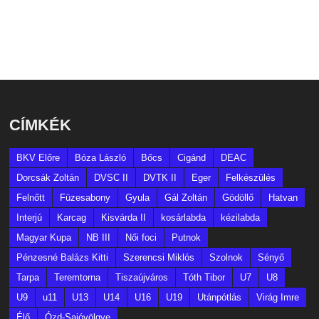
CÍMKÉK
BKV Előre
Bóza László
Bőcs
Cigánd
DEAC
Dorcsák Zoltán
DVSC II
DVTK II
Eger
Felkészülés
Felnőtt
Füzesabony
Gyula
Gál Zoltán
Gödöllő
Hatvan
Interjú
Karcag
Kisvárda II
kosárlabda
kézilabda
Magyar Kupa
NB III
Női foci
Putnok
Pénzesné Balázs Kitti
Szerencsi Miklós
Szolnok
Sényő
Tarpa
Teremtorna
Tiszaújváros
Tóth Tibor
U7
U8
U9
u11
U13
U14
U16
U19
Utánpótlás
Virág Imre
Élő
Ózd-Sajóvölgye