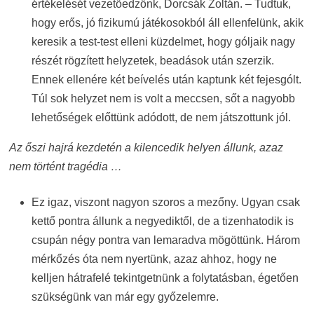
értékelését vezetőedzőnk, Dorcsák Zoltán. – Tudtuk,
hogy erős, jó fizikumú játékosokból áll ellenfelünk, akik
keresik a test-test elleni küzdelmet, hogy góljaik nagy
részét rögzített helyzetek, beadások után szerzik.
Ennek ellenére két beívelés után kaptunk két fejesgólt.
Túl sok helyzet nem is volt a meccsen, sőt a nagyobb
lehetőségek előttünk adódott, de nem játszottunk jól.
Az őszi hajrá kezdetén a kilencedik helyen állunk, azaz
nem történt tragédia …
Ez igaz, viszont nagyon szoros a mezőny. Ugyan csak
kettő pontra állunk a negyediktől, de a tizenhatodik is
csupán négy pontra van lemaradva mögöttünk. Három
mérkőzés óta nem nyertünk, azaz ahhoz, hogy ne
kelljen hátrafelé tekintgetnünk a folytatásban, égetően
szükségünk van már egy győzelemre.