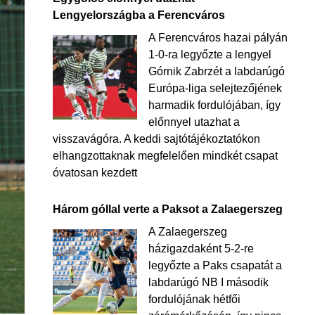
Lengyelországba a Ferencváros
A Ferencváros hazai pályán
1-0-ra legyőzte a lengyel
Górnik Zabrzét a labdarúgó
Európa-liga selejtezőjének
harmadik fordulójában, így
előnnyel utazhat a
visszavágóra. A keddi sajtótájékoztatókon
elhangzottaknak megfelelően mindkét csapat
óvatosan kezdett
Három góllal verte a Paksot a Zalaegerszeg
A Zalaegerszeg
házigazdaként 5-2-re
legyőzte a Paks csapatát a
labdarúgó NB I második
fordulójának hétfői