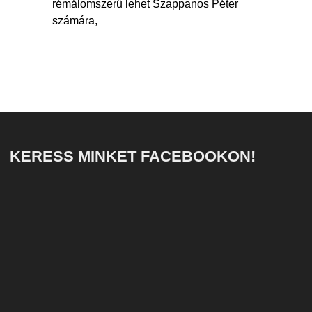
rémálomszerű lehet Szappanos Péter
számára,
KERESS MINKET FACEBOOKON!