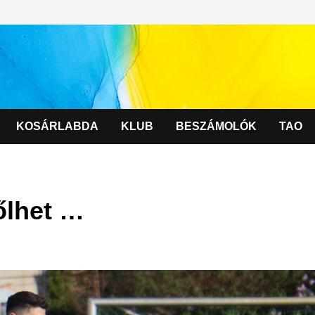
KOSÁRLABDA
KLUB
BESZÁMOLÓK
TAO
őlhet …