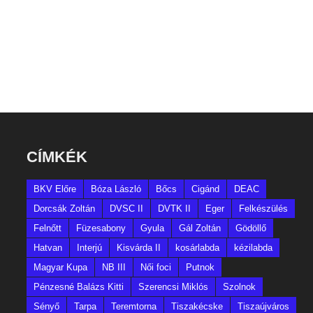
CÍMKÉK
BKV Előre
Bóza László
Bőcs
Cigánd
DEAC
Dorcsák Zoltán
DVSC II
DVTK II
Eger
Felkészülés
Felnőtt
Füzesabony
Gyula
Gál Zoltán
Gödöllő
Hatvan
Interjú
Kisvárda II
kosárlabda
kézilabda
Magyar Kupa
NB III
Női foci
Putnok
Pénzesné Balázs Kitti
Szerencsi Miklós
Szolnok
Sényő
Tarpa
Teremtorna
Tiszakécske
Tiszaújváros