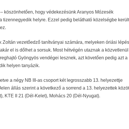
tt – köszönhetően, hogy védekezésünk Aranyos Mózesék
tt a tizennegyedik helyre. Ezzel pedig belátható közelségbe kerül
ez.
Zoltán vezetőedző tanítványai számára, melyeken óriási lépés
n akár el is dőlhet a sorsuk. Most hétvégén utaznak a közvetlenül
ereghajtó Gyöngyös vendégei lesznek, azt követően pedig azt a
dik helyen tanyázik.
letve a négy NB III-as csoport két legrosszabb 13. helyezettje
en állás szerint a következő a sorrend a 13. helyezettek közöt
 KTE II 21 (Dél-Kelet), Mohács 20 (Dél-Nyugat).