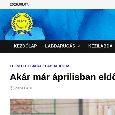
Skip
2026.08.07.
to
content
KEZDŐLAP
LABDARÚGÁS
KÉZILABDA
FELNŐTT CSAPAT
/
LABDARÚGÁS
Akár már áprilisban eld
2024.04.10.