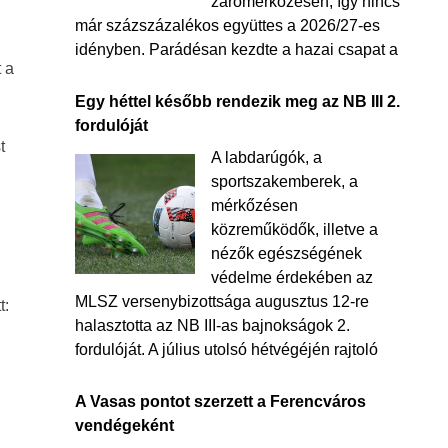
zárómérkőzésén, így nincs
már százszázalékos együttes a 2026/27-es
idényben. Parádésan kezdte a hazai csapat a
t a
Egy héttel később rendezik meg az NB III 2.
fordulóját
t
A labdarúgók, a
sportszakemberek, a
mérkőzésen
közreműködők, illetve a
nézők egészségének
védelme érdekében az
MLSZ versenybizottsága augusztus 12-re
t:
halasztotta az NB III-as bajnokságok 2.
fordulóját. A július utolsó hétvégéjén rajtoló
A Vasas pontot szerzett a Ferencváros
vendégeként