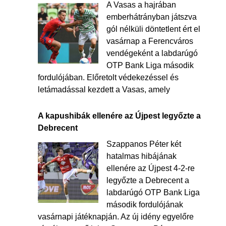
A Vasas a hajrában
emberhátrányban játszva
gól nélküli döntetlent ért el
vasárnap a Ferencváros
vendégeként a labdarúgó
OTP Bank Liga második
fordulójában. Előretolt védekezéssel és
letámadással kezdett a Vasas, amely
A kapushibák ellenére az Újpest legyőzte a
Debrecent
Szappanos Péter két
hatalmas hibájának
ellenére az Újpest 4-2-re
legyőzte a Debrecent a
labdarúgó OTP Bank Liga
második fordulójának
vasárnapi játéknapján. Az új idény egyelőre