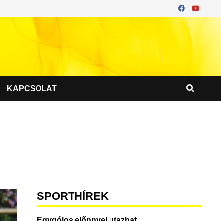
KAPCSOLAT
SPORTHÍREK
Egygólos előnnyel utazhat