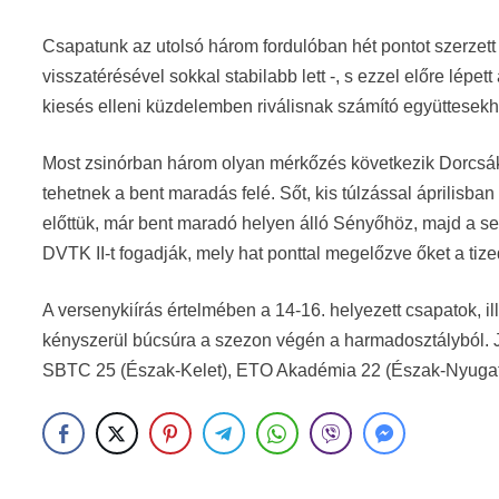
Csapatunk az utolsó három fordulóban hét pontot szerze
visszatérésével sokkal stabilabb lett -, s ezzel előre lépe
kiesés elleni küzdelemben riválisnak számító együttesekh
Most zsinórban három olyan mérkőzés következik Dorcsák 
tehetnek a bent maradás felé. Sőt, kis túlzással áprilisba
előttük, már bent maradó helyen álló Sényőhöz, majd a s
DVTK II-t fogadják, mely hat ponttal megelőzve őket a tize
A versenykiírás értelmében a 14-16. helyezett csapatok, il
kényszerül búcsúra a szezon végén a harmadosztályból. Jel
SBTC 25 (Észak-Kelet), ETO Akadémia 22 (Észak-Nyugat),