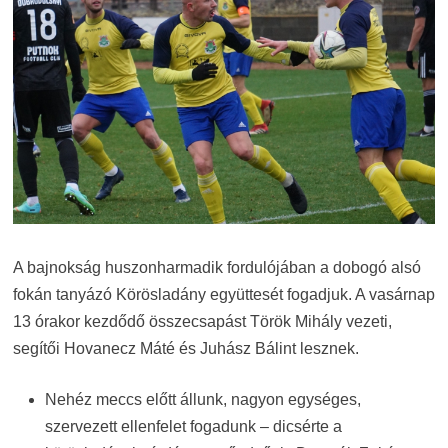
A bajnokság huszonharmadik fordulójában a dobogó alsó
fokán tanyázó Körösladány együttesét fogadjuk. A vasárnap
13 órakor kezdődő összecsapást Török Mihály vezeti,
segítői Hovanecz Máté és Juhász Bálint lesznek.
Nehéz meccs előtt állunk, nagyon egységes,
szervezett ellenfelet fogadunk – dicsérte a