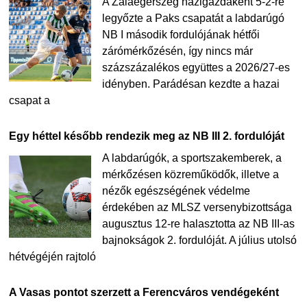
A Zalaegerszeg házigazdaként 5-2-re
legyőzte a Paks csapatát a labdarúgó
NB I második fordulójának hétfői
zárómérkőzésén, így nincs már
százszázalékos együttes a 2026/27-es
idényben. Parádésan kezdte a hazai
csapat a
Egy héttel később rendezik meg az NB III 2. fordulóját
A labdarúgók, a sportszakemberek, a
mérkőzésen közreműködők, illetve a
nézők egészségének védelme
érdekében az MLSZ versenybizottsága
augusztus 12-re halasztotta az NB III-as
bajnokságok 2. fordulóját. A július utolsó
hétvégéjén rajtoló
A Vasas pontot szerzett a Ferencváros vendégeként