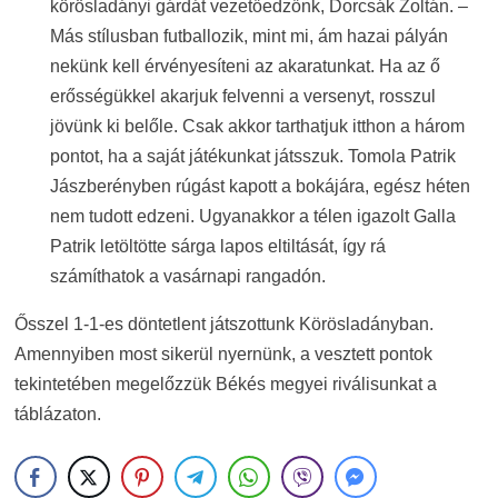
körösladányi gárdát vezetőedzőnk, Dorcsák Zoltán. –
Más stílusban futballozik, mint mi, ám hazai pályán
nekünk kell érvényesíteni az akaratunkat. Ha az ő
erősségükkel akarjuk felvenni a versenyt, rosszul
jövünk ki belőle. Csak akkor tarthatjuk itthon a három
pontot, ha a saját játékunkat játsszuk. Tomola Patrik
Jászberényben rúgást kapott a bokájára, egész héten
nem tudott edzeni. Ugyanakkor a télen igazolt Galla
Patrik letöltötte sárga lapos eltiltását, így rá
számíthatok a vasárnapi rangadón.
Ősszel 1-1-es döntetlent játszottunk Körösladányban.
Amennyiben most sikerül nyernünk, a vesztett pontok
tekintetében megelőzzük Békés megyei riválisunkat a
táblázaton.