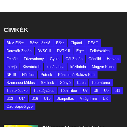
CÍMKÉK
BKV Előre
Bóza László
Bőcs
Cigánd
DEAC
Dorcsák Zoltán
DVSC II
DVTK II
Eger
Felkészülés
Felnőtt
Füzesabony
Gyula
Gál Zoltán
Gödöllő
Hatvan
Interjú
Kisvárda II
kosárlabda
kézilabda
Magyar Kupa
NB III
Női foci
Putnok
Pénzesné Balázs Kitti
Szerencsi Miklós
Szolnok
Sényő
Tarpa
Teremtorna
Tiszakécske
Tiszaújváros
Tóth Tibor
U7
U8
U9
u11
U13
U14
U16
U19
Utánpótlás
Virág Imre
Élő
Ózd-Sajóvölgye