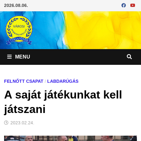
Skip
2026.08.06.
to
content
MENU
FELNŐTT CSAPAT
/
LABDARÚGÁS
A saját játékunkat kell
játszani
2023.02.24.