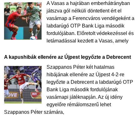
A Vasas a hajrában emberhátrányban
játszva gól nélküli döntetlent ért el
vasárnap a Ferencváros vendégeként a
labdarúgó OTP Bank Liga második
fordulójában. Előretolt védekezéssel és
letámadással kezdett a Vasas, amely
A kapushibák ellenére az Újpest legyőzte a Debrecent
Szappanos Péter két hatalmas
hibájának ellenére az Újpest 4-2-re
legyőzte a Debrecent a labdarúgó OTP
Bank Liga második fordulójának
vasárnapi játéknapján. Az új idény
egyelőre rémálomszerű lehet
Szappanos Péter számára,