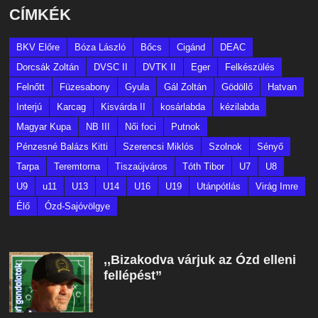
CÍMKÉK
BKV Előre
Bóza László
Bőcs
Cigánd
DEAC
Dorcsák Zoltán
DVSC II
DVTK II
Eger
Felkészülés
Felnőtt
Füzesabony
Gyula
Gál Zoltán
Gödöllő
Hatvan
Interjú
Karcag
Kisvárda II
kosárlabda
kézilabda
Magyar Kupa
NB III
Női foci
Putnok
Pénzesné Balázs Kitti
Szerencsi Miklós
Szolnok
Sényő
Tarpa
Teremtorna
Tiszaújváros
Tóth Tibor
U7
U8
U9
u11
U13
U14
U16
U19
Utánpótlás
Virág Imre
Élő
Ózd-Sajóvölgye
,,Bizakodva várjuk az Ózd elleni
fellépést”