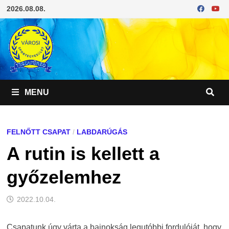
Skip
2026.08.08.
to
content
MENU
FELNŐTT CSAPAT
/
LABDARÚGÁS
A rutin is kellett a
győzelemhez
2022.10.04.
Csapatunk úgy várta a bajnokság legutóbbi fordulóját, hogy