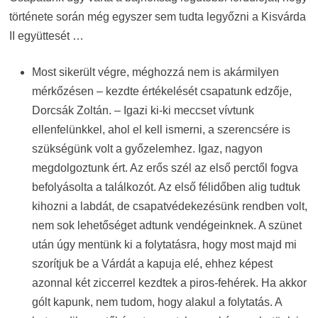
története során még egyszer sem tudta legyőzni a Kisvárda
II együttesét …
Most sikerült végre, méghozzá nem is akármilyen
mérkőzésen – kezdte értékelését csapatunk edzője,
Dorcsák Zoltán. – Igazi ki-ki meccset vívtunk
ellenfelünkkel, ahol el kell ismerni, a szerencsére is
szükségünk volt a győzelemhez. Igaz, nagyon
megdolgoztunk ért. Az erős szél az első perctől fogva
befolyásolta a találkozót. Az első félidőben alig tudtuk
kihozni a labdát, de csapatvédekezésünk rendben volt,
nem sok lehetőséget adtunk vendégeinknek. A szünet
után úgy mentünk ki a folytatásra, hogy most majd mi
szorítjuk be a Várdát a kapuja elé, ehhez képest
azonnal két ziccerrel kezdtek a piros-fehérek. Ha akkor
gólt kapunk, nem tudom, hogy alakul a folytatás. A