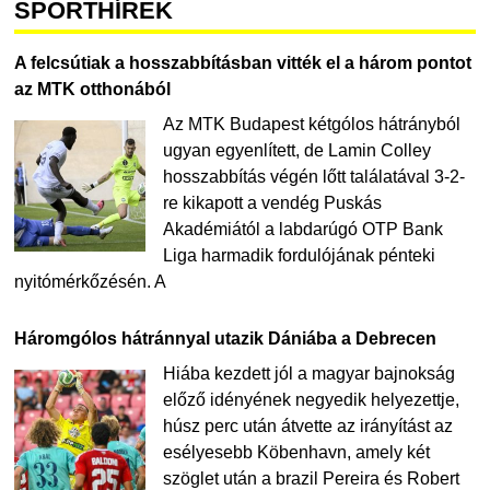
SPORTHÍREK
A felcsútiak a hosszabbításban vitték el a három pontot
az MTK otthonából
Az MTK Budapest kétgólos hátrányból
ugyan egyenlített, de Lamin Colley
hosszabbítás végén lőtt találatával 3-2-
re kikapott a vendég Puskás
Akadémiától a labdarúgó OTP Bank
Liga harmadik fordulójának pénteki
nyitómérkőzésén. A
Háromgólos hátránnyal utazik Dániába a Debrecen
Hiába kezdett jól a magyar bajnokság
előző idényének negyedik helyezettje,
húsz perc után átvette az irányítást az
esélyesebb Köbenhavn, amely két
szöglet után a brazil Pereira és Robert