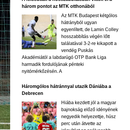
három pontot az MTK otthonából
Az MTK Budapest kétgólos
hátrányból ugyan
egyenlített, de Lamin Colley
hosszabbítás végén lőtt
találatával 3-2-re kikapott a
vendég Puskás
Akadémiától a labdarúgó OTP Bank Liga
harmadik fordulójának pénteki
nyitómérkőzésén. A
Háromgólos hátránnyal utazik Dániába a
Debrecen
Hiába kezdett jól a magyar
bajnokság előző idényének
negyedik helyezettje, húsz
perc után átvette az