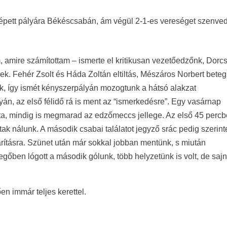
épett pályára Békéscsabán, ám végül 2-1-es vereséget szenved
, amire számítottam – ismerte el kritikusan vezetőedzőnk, Dorc
k. Fehér Zsolt és Háda Zoltán eltiltás, Mészáros Norbert bete
k, így ismét kényszerpályán mozogtunk a hátsó alakzat
yán, az első félidő rá is ment az “ismerkedésre”. Egy vasárnap
ata, mindig is megmarad az edzőmeccs jellege. Az első 45 perc
tak nálunk. A második csabai találatot jegyző srác pedig szerin
hárításra. Szünet után már sokkal jobban mentünk, s miután
egőben lógott a második gólunk, több helyzetünk is volt, de saj
n immár teljes kerettel.