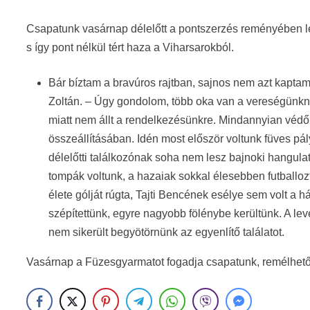
Csapatunk vasárnap délelőtt a pontszerzés reményében l
s így pont nélkül tért haza a Viharsarokból.
Bár bíztam a bravúros rajtban, sajnos nem azt kaptam
Zoltán. – Úgy gondolom, több oka van a vereségünkne
miatt nem állt a rendelkezésünkre. Mindannyian védő
összeállításában. Idén most először voltunk füves pál
délelőtti találkozónak soha nem lesz bajnoki hangul
tompák voltunk, a hazaiak sokkal élesebben futballoz
élete gólját rúgta, Tajti Bencének esélye sem volt a 
szépítettünk, egyre nagyobb fölénybe kerültünk. A lev
nem sikerült begyötörnünk az egyenlítő találatot.
Vasárnap a Füzesgyarmatot fogadja csapatunk, remélhetőe