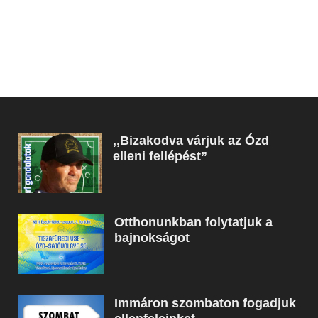
,,Bizakodva várjuk az Ózd
elleni fellépést”
Otthonunkban folytatjuk a
bajnokságot
Immáron szombaton fogadjuk