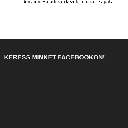
idényben. Parádésan kezdte a hazai csapat a
KERESS MINKET FACEBOOKON!