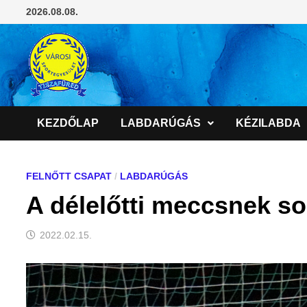
Skip
2026.08.08.
to
content
KEZDŐLAP
LABDARÚGÁS
KÉZILABDA
FELNŐTT CSAPAT
/
LABDARÚGÁS
A délelőtti meccsnek so
2022.02.15.