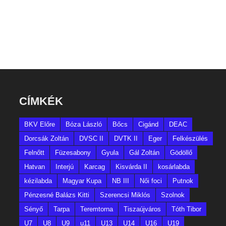
CÍMKÉK
BKV Előre
Bóza László
Bőcs
Cigánd
DEAC
Dorcsák Zoltán
DVSC II
DVTK II
Eger
Felkészülés
Felnőtt
Füzesabony
Gyula
Gál Zoltán
Gödöllő
Hatvan
Interjú
Karcag
Kisvárda II
kosárlabda
kézilabda
Magyar Kupa
NB III
Női foci
Putnok
Pénzesné Balázs Kitti
Szerencsi Miklós
Szolnok
Sényő
Tarpa
Teremtorna
Tiszaújváros
Tóth Tibor
U7
U8
U9
u11
U13
U14
U16
U19