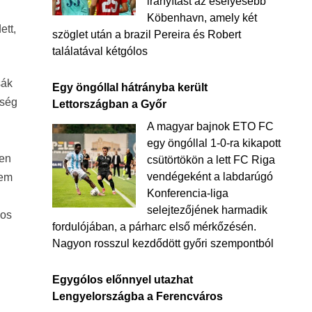
irányítást az esélyesebb
Köbenhavn, amely két
ett,
szöglet után a brazil Pereira és Robert
találatával kétgólos
sák
Egy öngóllal hátrányba került
gség
Lettországban a Győr
A magyar bajnok ETO FC
egy öngóllal 1-0-ra kikapott
ben
csütörtökön a lett FC Riga
vendégeként a labdarúgó
tem
Konferencia-liga
selejtezőjének harmadik
nos
fordulójában, a párharc első mérkőzésén.
Nagyon rosszul kezdődött győri szempontból
Egygólos előnnyel utazhat
Lengyelországba a Ferencváros