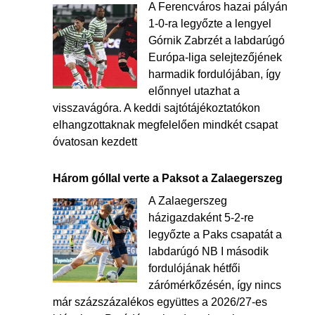
A Ferencváros hazai pályán
1-0-ra legyőzte a lengyel
Górnik Zabrzét a labdarúgó
Európa-liga selejtezőjének
harmadik fordulójában, így
előnnyel utazhat a
visszavágóra. A keddi sajtótájékoztatókon
elhangzottaknak megfelelően mindkét csapat
óvatosan kezdett
Három góllal verte a Paksot a Zalaegerszeg
A Zalaegerszeg
házigazdaként 5-2-re
legyőzte a Paks csapatát a
labdarúgó NB I második
fordulójának hétfői
zárómérkőzésén, így nincs
már százszázalékos együttes a 2026/27-es