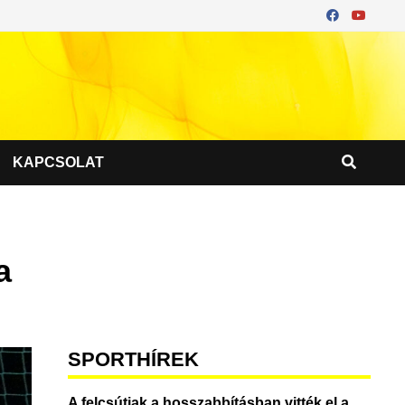
KAPCSOLAT
a
SPORTHÍREK
A felcsútiak a hosszabbításban vitték el a