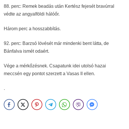
88. perc: Remek beadás után Kertész fejesét bravúrral
védte az angyalföldi hálóőr.
Három perc a hosszabbítás.
92. perc: Barzsó lövését már mindenki bent látta, de
Bánfalva ismét odaért.
Vége a mérkőzésnek. Csapatunk idei utolsó hazai
meccsén egy pontot szerzett a Vasas II ellen.
.