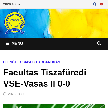
Skip
2026.08.07.
to
content
MENU
FELNŐTT CSAPAT
/
LABDARÚGÁS
Facultas Tiszafüredi
VSE-Vasas II 0-0
2023.04.30.