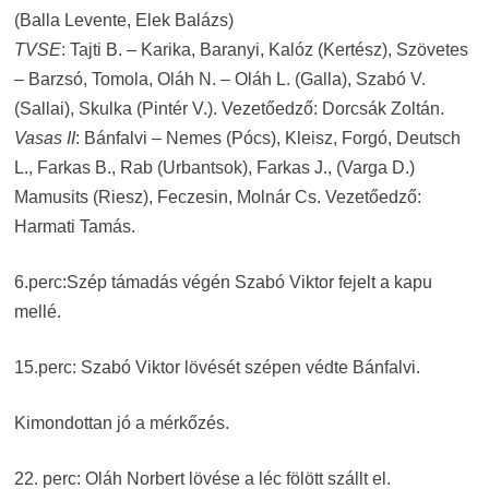
(Balla Levente, Elek Balázs)
TVSE
: Tajti B. – Karika, Baranyi, Kalóz (Kertész), Szövetes
– Barzsó, Tomola, Oláh N. – Oláh L. (Galla), Szabó V.
(Sallai), Skulka (Pintér V.). Vezetőedző: Dorcsák Zoltán.
Vasas II
: Bánfalvi – Nemes (Pócs), Kleisz, Forgó, Deutsch
L., Farkas B., Rab (Urbantsok), Farkas J., (Varga D.)
Mamusits (Riesz), Feczesin, Molnár Cs. Vezetőedző:
Harmati Tamás.
6.perc:Szép támadás végén Szabó Viktor fejelt a kapu
mellé.
15.perc: Szabó Viktor lövését szépen védte Bánfalvi.
Kimondottan jó a mérkőzés.
22. perc: Oláh Norbert lövése a léc fölött szállt el.