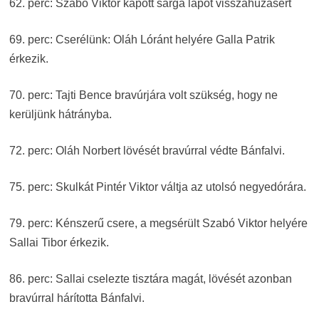
62. perc: Szabó Viktor kapott sárga lapot visszahúzásért
69. perc: Cserélünk: Oláh Lóránt helyére Galla Patrik
érkezik.
70. perc: Tajti Bence bravúrjára volt szükség, hogy ne
kerüljünk hátrányba.
72. perc: Oláh Norbert lövését bravúrral védte Bánfalvi.
75. perc: Skulkát Pintér Viktor váltja az utolsó negyedórára.
79. perc: Kénszerű csere, a megsérült Szabó Viktor helyére
Sallai Tibor érkezik.
86. perc: Sallai cselezte tisztára magát, lövését azonban
bravúrral hárította Bánfalvi.