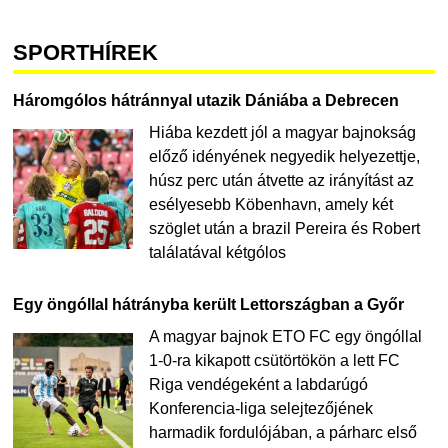
SPORTHÍREK
Háromgólos hátránnyal utazik Dániába a Debrecen
Hiába kezdett jól a magyar bajnokság
előző idényének negyedik helyezettje,
húsz perc után átvette az irányítást az
esélyesebb Köbenhavn, amely két
szöglet után a brazil Pereira és Robert
találatával kétgólos
Egy öngóllal hátrányba került Lettországban a Győr
A magyar bajnok ETO FC egy öngóllal
1-0-ra kikapott csütörtökön a lett FC
Riga vendégeként a labdarúgó
Konferencia-liga selejtezőjének
harmadik fordulójában, a párharc első