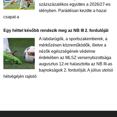
százszázalékos együttes a 2026/27-es
idényben. Parádésan kezdte a hazai
csapat a
Egy héttel később rendezik meg az NB III 2. fordulóját
A labdarúgók, a sportszakemberek, a
mérkőzésen közreműködők, illetve a
nézők egészségének védelme
érdekében az MLSZ versenybizottsága
augusztus 12-re halasztotta az NB III-as
bajnokságok 2. fordulóját. A július utolsó
hétvégéjén rajtoló