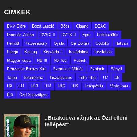
CÍMKÉK
BKV Előre
Bóza László
Bőcs
Cigánd
DEAC
Dorcsák Zoltán
DVSC II
DVTK II
Eger
Felkészülés
Felnőtt
Füzesabony
Gyula
Gál Zoltán
Gödöllő
Hatvan
Interjú
Karcag
Kisvárda II
kosárlabda
kézilabda
Magyar Kupa
NB III
Női foci
Putnok
Pénzesné Balázs Kitti
Szerencsi Miklós
Szolnok
Sényő
Tarpa
Teremtorna
Tiszaújváros
Tóth Tibor
U7
U8
U9
u11
U13
U14
U16
U19
Utánpótlás
Virág Imre
Élő
Ózd-Sajóvölgye
,,Bizakodva várjuk az Ózd elleni
fellépést”