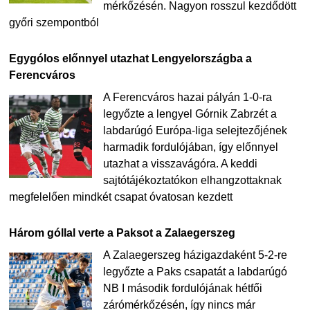
mérkőzésén. Nagyon rosszul kezdődött
győri szempontból
Egygólos előnnyel utazhat Lengyelországba a
Ferencváros
A Ferencváros hazai pályán 1-0-ra
legyőzte a lengyel Górnik Zabrzét a
labdarúgó Európa-liga selejtezőjének
harmadik fordulójában, így előnnyel
utazhat a visszavágóra. A keddi
sajtótájékoztatókon elhangzottaknak
megfelelően mindkét csapat óvatosan kezdett
Három góllal verte a Paksot a Zalaegerszeg
A Zalaegerszeg házigazdaként 5-2-re
legyőzte a Paks csapatát a labdarúgó
NB I második fordulójának hétfői
zárómérkőzésén, így nincs már