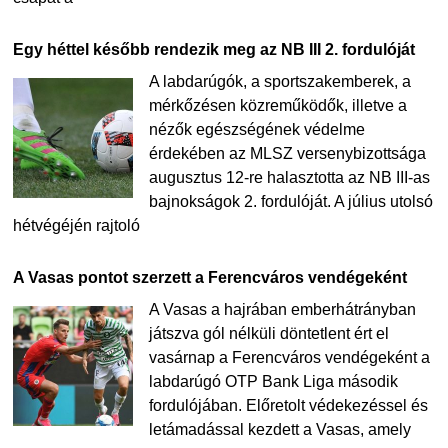
Egy héttel később rendezik meg az NB III 2. fordulóját
A labdarúgók, a sportszakemberek, a
mérkőzésen közreműködők, illetve a
nézők egészségének védelme
érdekében az MLSZ versenybizottsága
augusztus 12-re halasztotta az NB III-as
bajnokságok 2. fordulóját. A július utolsó
hétvégéjén rajtoló
A Vasas pontot szerzett a Ferencváros vendégeként
A Vasas a hajrában emberhátrányban
játszva gól nélküli döntetlent ért el
vasárnap a Ferencváros vendégeként a
labdarúgó OTP Bank Liga második
fordulójában. Előretolt védekezéssel és
letámadással kezdett a Vasas, amely