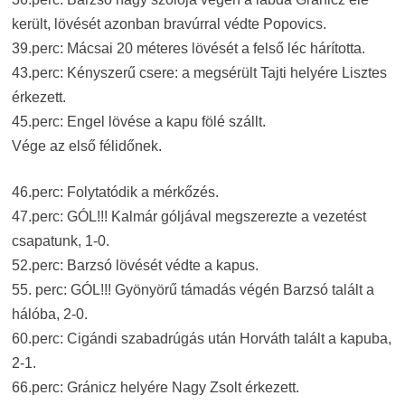
került, lövését azonban bravúrral védte Popovics.
39.perc: Mácsai 20 méteres lövését a felső léc hárította.
43.perc: Kényszerű csere: a megsérült Tajti helyére Lisztes
érkezett.
45.perc: Engel lövése a kapu fölé szállt.
Vége az első félidőnek.
46.perc: Folytatódik a mérkőzés.
47.perc: GÓL!!! Kalmár góljával megszerezte a vezetést
csapatunk, 1-0.
52.perc: Barzsó lövését védte a kapus.
55. perc: GÓL!!! Gyönyörű támadás végén Barzsó talált a
hálóba, 2-0.
60.perc: Cigándi szabadrúgás után Horváth talált a kapuba,
2-1.
66.perc: Gránicz helyére Nagy Zsolt érkezett.