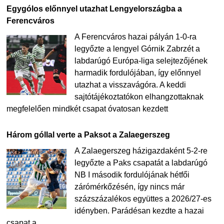
Egygólos előnnyel utazhat Lengyelországba a
Ferencváros
A Ferencváros hazai pályán 1-0-ra
legyőzte a lengyel Górnik Zabrzét a
labdarúgó Európa-liga selejtezőjének
harmadik fordulójában, így előnnyel
utazhat a visszavágóra. A keddi
sajtótájékoztatókon elhangzottaknak
megfelelően mindkét csapat óvatosan kezdett
Három góllal verte a Paksot a Zalaegerszeg
A Zalaegerszeg házigazdaként 5-2-re
legyőzte a Paks csapatát a labdarúgó
NB I második fordulójának hétfői
zárómérkőzésén, így nincs már
százszázalékos együttes a 2026/27-es
idényben. Parádésan kezdte a hazai
csapat a