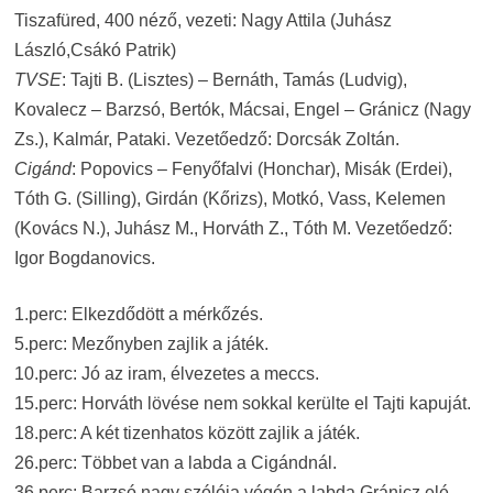
Tiszafüred, 400 néző, vezeti: Nagy Attila (Juhász
László,Csákó Patrik)
TVSE
: Tajti B. (Lisztes) – Bernáth, Tamás (Ludvig),
Kovalecz – Barzsó, Bertók, Mácsai, Engel – Gránicz (Nagy
Zs.), Kalmár, Pataki. Vezetőedző: Dorcsák Zoltán.
Cigánd
: Popovics – Fenyőfalvi (Honchar), Misák (Erdei),
Tóth G. (Silling), Girdán (Kőrizs), Motkó, Vass, Kelemen
(Kovács N.), Juhász M., Horváth Z., Tóth M. Vezetőedző:
Igor Bogdanovics.
1.perc: Elkezdődött a mérkőzés.
5.perc: Mezőnyben zajlik a játék.
10.perc: Jó az iram, élvezetes a meccs.
15.perc: Horváth lövése nem sokkal kerülte el Tajti kapuját.
18.perc: A két tizenhatos között zajlik a játék.
26.perc: Többet van a labda a Cigándnál.
36.perc: Barzsó nagy szólója végén a labda Gránicz elé