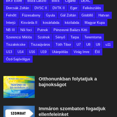
BKV Előre
Bóza László
Bőcs
Cigánd
DEAC
Dorcsák Zoltán
DVSC II
DVTK II
Eger
Felkészülés
Felnőtt
Füzesabony
Gyula
Gál Zoltán
Gödöllő
Hatvan
Interjú
Kisvárda II
kosárlabda
kézilabda
Magyar Kupa
NB III
Női foci
Putnok
Pénzesné Balázs Kitti
Szerencsi Miklós
Szolnok
Sényő
Tarpa
Teremtorna
Tiszakécske
Tiszaújváros
Tóth Tibor
U7
U8
U9
u11
U13
U14
U16
U19
Utánpótlás
Virág Imre
Élő
Ózd-Sajóvölgye
Otthonunkban folytatjuk a
bajnokságot
Immáron szombaton fogadjuk
ellenfeleinket