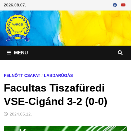
Skip
2026.08.07.
to
content
MENU
FELNŐTT CSAPAT
/
LABDARÚGÁS
Facultas Tiszafüredi
VSE-Cigánd 3-2 (0-0)
2024.05.12.