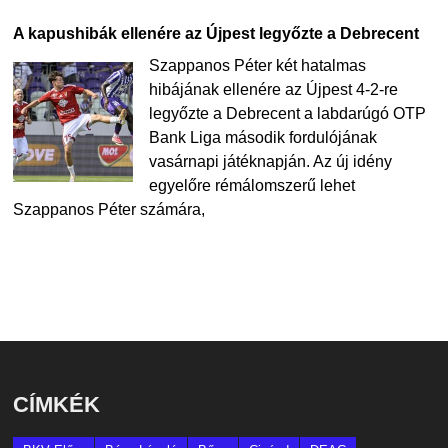
A kapushibák ellenére az Újpest legyőzte a Debrecent
Szappanos Péter két hatalmas
hibájának ellenére az Újpest 4-2-re
legyőzte a Debrecent a labdarúgó OTP
Bank Liga második fordulójának
vasárnapi játéknapján. Az új idény
egyelőre rémálomszerű lehet
Szappanos Péter számára,
CÍMKÉK