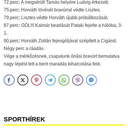
72.perc: A megsérült Tamás helyére Ludvig érkezett.
75.perc: Horváth lövését bravúrral védte Lisztes.
79.perc: Lisztes védte Horváth újabb próbálkozását.
87.perc: GÓL!!! Kalmár beadását Pataki fejelte a hálóba, 3-
1.
90.perc: Horváth Zoltán fejesgóljával szépített a Cigánd.
Négy perc a ráadás.
Vége a mérkőzésnek, csapatunk óriási bravúrt bemutatva
nagy lépést tett a bent maradás kiharcolása felé.
SPORTHÍREK