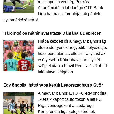
re kikapott a vendég Puskás
Akadémiától a labdarúgó OTP Bank
Liga harmadik fordulójának pénteki
nyitómérkőzésén. A
Háromgólos hátránnyal utazik Dániába a Debrecen
Hiába kezdett jól a magyar bajnokság
előző idényének negyedik helyezettje,
húsz perc után átvette az irányítást az
esélyesebb Köbenhavn, amely két
szöglet után a brazil Pereira és Robert
találatával kétgólos
Egy öngóllal hátrányba került Lettországban a Győr
A magyar bajnok ETO FC egy öngóllal
1-0-ra kikapott csütörtökön a lett FC
Riga vendégeként a labdarúgó
Konferencia-liga selejtezőjének