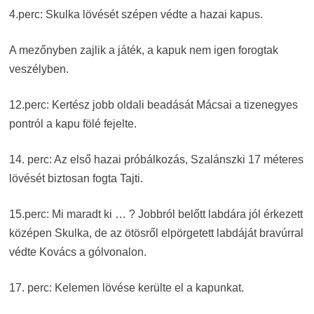
4.perc: Skulka lövését szépen védte a hazai kapus.
A mezőnyben zajlik a játék, a kapuk nem igen forogtak
veszélyben.
12.perc: Kertész jobb oldali beadását Mácsai a tizenegyes
pontról a kapu fölé fejelte.
14. perc: Az első hazai próbálkozás, Szalánszki 17 méteres
lövését biztosan fogta Tajti.
15.perc: Mi maradt ki … ? Jobbról belőtt labdára jól érkezett
középen Skulka, de az ötösről elpörgetett labdáját bravúrral
védte Kovács a gólvonalon.
17. perc: Kelemen lövése kerülte el a kapunkat.