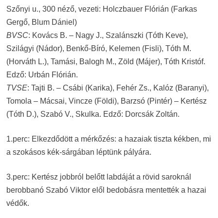
Szőnyi u., 300 néző, vezeti: Holczbauer Flórián (Farkas
Gergő, Blum Dániel)
BVSC
: Kovács B. – Nagy J., Szalánszki (Tóth Keve),
Szilágyi (Nádor), Benkő-Bíró, Kelemen (Fisli), Tóth M.
(Horváth L.), Tamási, Balogh M., Zöld (Májer), Tóth Kristóf.
Edző: Urbán Flórián.
TVSE
: Tajti B. – Csábi (Karika), Fehér Zs., Kalóz (Baranyi),
Tomola – Mácsai, Vincze (Földi), Barzsó (Pintér) – Kertész
(Tóth D.), Szabó V., Skulka. Edző: Dorcsák Zoltán.
1.perc: Elkezdődött a mérkőzés: a hazaiak tiszta kékben, mi
a szokásos kék-sárgában léptünk pályára.
3.perc: Kertész jobbról belőtt labdáját a rövid saroknál
berobbanó Szabó Viktor elől bedobásra mentették a hazai
védők.