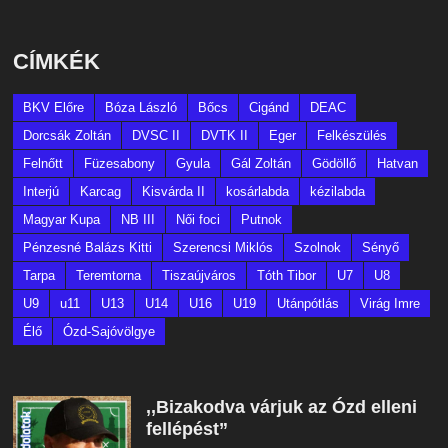
CÍMKÉK
BKV Előre
Bóza László
Bőcs
Cigánd
DEAC
Dorcsák Zoltán
DVSC II
DVTK II
Eger
Felkészülés
Felnőtt
Füzesabony
Gyula
Gál Zoltán
Gödöllő
Hatvan
Interjú
Karcag
Kisvárda II
kosárlabda
kézilabda
Magyar Kupa
NB III
Női foci
Putnok
Pénzesné Balázs Kitti
Szerencsi Miklós
Szolnok
Sényő
Tarpa
Teremtorna
Tiszaújváros
Tóth Tibor
U7
U8
U9
u11
U13
U14
U16
U19
Utánpótlás
Virág Imre
Élő
Ózd-Sajóvölgye
,,Bizakodva várjuk az Ózd elleni
fellépést”