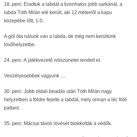
18. perc: Eladtuk a labdát a tizenhatos jobb sarkánál, a
labda Tóth Milán elé került, aki 12 méterről a kapu
közepébe lőtt, 1-0.
A gól óta nálunk van a labda, de még nem kerültünk
lövőhelyzetbe.
24. perc: A játékvezető ivószünetet rendelt el.
Veszélyesebbek vagyunk …
30. perc: Jobb oldali beadás után Tóth Milán nagy
helyzetben a földre fejelte a labdát, mely onnan a léc fölé
pattant.
35. perc: Mácsai távoli lövését blokkolták a védők.