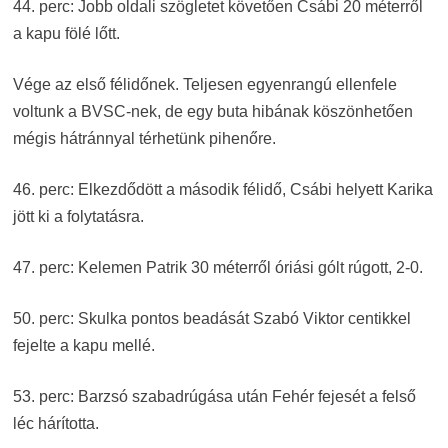
44. perc: Jobb oldali szögletet követően Csábi 20 méterről
a kapu fölé lőtt.
Vége az első félidőnek. Teljesen egyenrangú ellenfele
voltunk a BVSC-nek, de egy buta hibának köszönhetően
mégis hátránnyal térhetünk pihenőre.
46. perc: Elkezdődött a második félidő, Csábi helyett Karika
jött ki a folytatásra.
47. perc: Kelemen Patrik 30 méterről óriási gólt rúgott, 2-0.
50. perc: Skulka pontos beadását Szabó Viktor centikkel
fejelte a kapu mellé.
53. perc: Barzsó szabadrúgása után Fehér fejesét a felső
léc hárította.