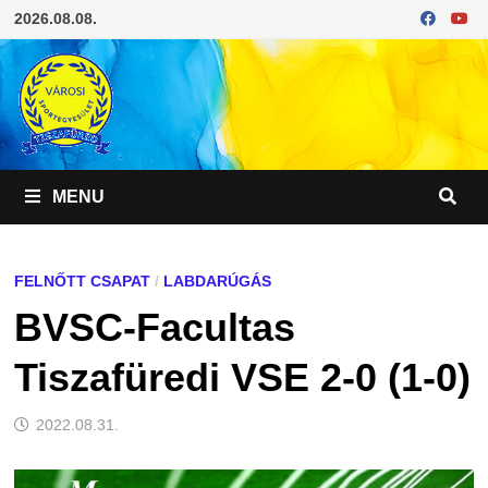
Skip
2026.08.08.
to
content
MENU
FELNŐTT CSAPAT
/
LABDARÚGÁS
BVSC-Facultas
Tiszafüredi VSE 2-0 (1-0)
2022.08.31.