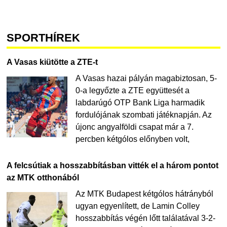
SPORTHÍREK
A Vasas kiütötte a ZTE-t
A Vasas hazai pályán magabiztosan, 5-
0-a legyőzte a ZTE együttesét a
labdarúgó OTP Bank Liga harmadik
fordulójának szombati játéknapján. Az
újonc angyalföldi csapat már a 7.
percben kétgólos előnyben volt,
A felcsútiak a hosszabbításban vitték el a három pontot
az MTK otthonából
Az MTK Budapest kétgólos hátrányból
ugyan egyenlített, de Lamin Colley
hosszabbítás végén lőtt találatával 3-2-