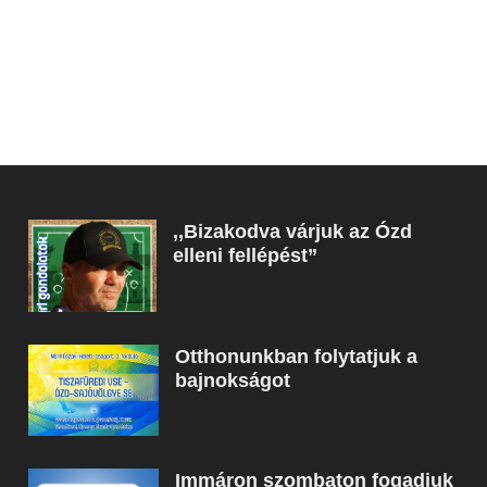
,,Bizakodva várjuk az Ózd
elleni fellépést”
Otthonunkban folytatjuk a
bajnokságot
Immáron szombaton fogadjuk