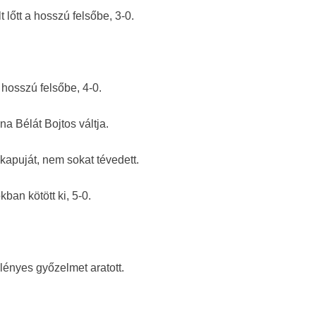
t lőtt a hosszú felsőbe, 3-0.
a hosszú felsőbe, 4-0.
a Bélát Bojtos váltja.
kapuját, nem sokat tévedett.
ban kötött ki, 5-0.
lényes győzelmet aratott.