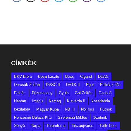
CÍMKÉK
BKV Előre
Bóza László
Bőcs
Cigánd
DEAC
Dorcsák Zoltán
DVSC II
DVTK II
Eger
Felkészülés
Felnőtt
Füzesabony
Gyula
Gál Zoltán
Gödöllő
Hatvan
Interjú
Karcag
Kisvárda II
kosárlabda
kézilabda
Magyar Kupa
NB III
Női foci
Putnok
Pénzesné Balázs Kitti
Szerencsi Miklós
Szolnok
Sényő
Tarpa
Teremtorna
Tiszaújváros
Tóth Tibor