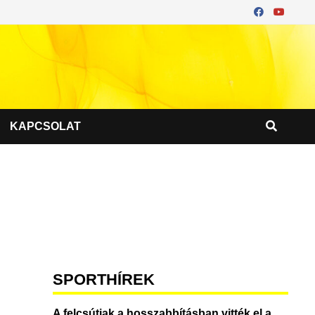
KAPCSOLAT
SPORTHÍREK
A felcsútiak a hosszabbításban vitték el a