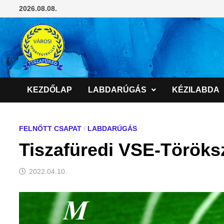
Skip
2026.08.08.
to
content
KEZDŐLAP
LABDARÚGÁS
KÉZILABDA
FELNŐTT CSAPAT
/
LABDARÚGÁS
Tiszafüredi VSE-Töröksz
2022.04.10.