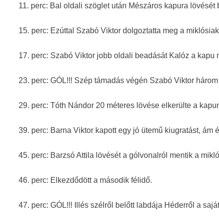
11. perc: Bal oldali szöglet után Mészáros kapura lövését b
15. perc: Ezúttal Szabó Viktor dolgoztatta meg a miklósiak 
17. perc: Szabó Viktor jobb oldali beadását Kalóz a kapu m
23. perc: GÓL!!! Szép támadás végén Szabó Viktor három l
29. perc: Tóth Nándor 20 méteres lövése elkerülte a kapu
39. perc: Barna Viktor kapott egy jó ütemű kiugratást, ám 
45. perc: Barzsó Attila lövését a gólvonalról mentik a mikl
46. perc: Elkezdődött a második félidő.
47. perc: GÓL!!! Illés szélről belőtt labdája Héderről a sajá