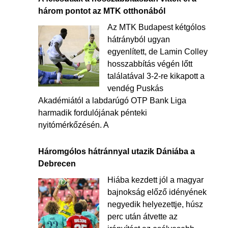
három pontot az MTK otthonából
Az MTK Budapest kétgólos
hátrányból ugyan
egyenlített, de Lamin Colley
hosszabbítás végén lőtt
találatával 3-2-re kikapott a
vendég Puskás
Akadémiától a labdarúgó OTP Bank Liga
harmadik fordulójának pénteki
nyitómérkőzésén. A
Háromgólos hátránnyal utazik Dániába a
Debrecen
Hiába kezdett jól a magyar
bajnokság előző idényének
negyedik helyezettje, húsz
perc után átvette az