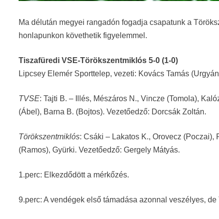
Ma délután megyei rangadón fogadja csapatunk a Töröksze
honlapunkon követhetik figyelemmel.
Tiszafüredi VSE-Törökszentmiklós 5-0 (1-0)
Lipcsey Elemér Sporttelep, vezeti: Kovács Tamás (Urgyán 
TVSE
: Tajti B. – Illés, Mészáros N., Vincze (Tomola), Ka
(Ábel), Barna B. (Bojtos). Vezetőedző: Dorcsák Zoltán.
Törökszentmiklós
: Csáki – Lakatos K., Orovecz (Poczai), 
(Ramos), Gyürki. Vezetőedző: Gergely Mátyás.
1.perc: Elkezdődött a mérkőzés.
9.perc: A vendégek első támadása azonnal veszélyes, de T