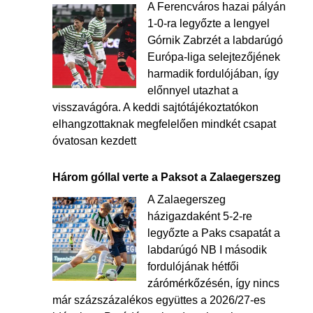
A Ferencváros hazai pályán
1-0-ra legyőzte a lengyel
Górnik Zabrzét a labdarúgó
Európa-liga selejtezőjének
harmadik fordulójában, így
előnnyel utazhat a
visszavágóra. A keddi sajtótájékoztatókon
elhangzottaknak megfelelően mindkét csapat
óvatosan kezdett
Három góllal verte a Paksot a Zalaegerszeg
A Zalaegerszeg
házigazdaként 5-2-re
legyőzte a Paks csapatát a
labdarúgó NB I második
fordulójának hétfői
zárómérkőzésén, így nincs
már százszázalékos együttes a 2026/27-es