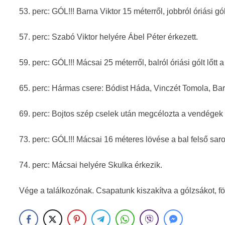
53. perc: GÓL!!! Barna Viktor 15 méterről, jobbról óriási gól
57. perc: Szabó Viktor helyére Ábel Péter érkezett.
59. perc: GÓL!!! Mácsai 25 méterről, balról óriási gólt lőtt 
65. perc: Hármas csere: Bódist Háda, Vinczét Tomola, Barn
69. perc: Bojtos szép cselek után megcélozta a vendégek 
73. perc: GÓL!!! Mácsai 16 méteres lövése a bal felső sarok
74. perc: Mácsai helyére Skulka érkezik.
Vége a találkozónak. Csapatunk kiszakítva a gólzsákot, fö