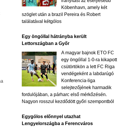
irányítást az esélyesebb
Köbenhavn, amely két
t
szöglet után a brazil Pereira és Robert
találatával kétgólos
Egy öngóllal hátrányba került
Lettországban a Győr
A magyar bajnok ETO FC
egy öngóllal 1-0-ra kikapott
csütörtökön a lett FC Riga
vendégeként a labdarúgó
Konferencia-liga
na
selejtezőjének harmadik
fordulójában, a párharc első mérkőzésén.
Nagyon rosszul kezdődött győri szempontból
Egygólos előnnyel utazhat
Lengyelországba a Ferencváros