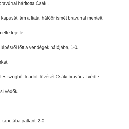
ravúrral hárította Csáki.
kapusát, ám a fiatal hálóőr ismét bravúrral mentett.
ellé fejelte.
épésről lőtt a vendégek hálójába, 1-0.
nkat.
éles szögből leadott lövését Csáki bravúrral védte.
ósi védők.
t kapujába pattant, 2-0.