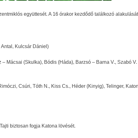
ntmiklós együttesét. A 16 órakor kezdődő találkozó alakulásá
Antal, Kulcsár Dániel)
lóz – Mácsai (Skulka), Bódis (Háda), Barzsó – Barna V., Szabó V.
Rimóczi, Csúri, Tóth N., Kiss Cs., Héder (Kinyig), Telinger, Kato
ajti biztosan fogja Katona lövését.