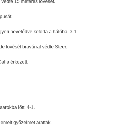
l védte 15 méteres lövését.
pusát.
egyeri bevetődve kotorta a hálóba, 3-1.
de lövését bravúrral védte Steer.
alla érkezett.
sarokba lőtt, 4-1.
emelt győzelmet arattak.