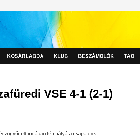
KOSÁRLABDA
KLUB
BESZÁMOLÓK
TAO
afüredi VSE 4-1 (2-1)
énzügyőr otthonában lép pályára csapatunk.