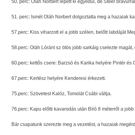
50. perc: Oláh Norbert lépett ki egyedül, de Steer bravúrra
51. perc: Ismét Oláh Norbert dolgoztatta meg a hazaiak ka
57.perc: Kiss viharzott el a jobb szélen, belőtt labdáját M
58.perc: Oláh Lóránt sz ötös jobb sarkáig cselezte magát, 
60.perc: kettős csere: Barzsó és Karika helyére Pintér és G
67.perc: Kertész helyére Kenderesi érkezett.
75.perc: Szövetest Kalóz, Tomolát Csábi váltja.
76.perc: Kapu előtti kavarodás után Bíró 8 méterről a jobb 
Bár csapatunk szerezte meg a vezetést, a hazaiak megérd