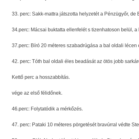
33. perc: Sakk-mattra játszotta helyzetét a Pénzügyőr, de Bí
34.perc: Mácsai buktatta ellenfelét s tizenhatoson belül, a b
37.perc: Bíró 20 méteres szabadrúgása a bal oldali lécen c
42. perc: Tóth bal oldali éles beadását az ötös jobb sarkáró
Kettő perc a hosszabbítás.
vége az első félidőnek.
46.perc: Folytatódik a mérkőzés.
47. perc: Pataki 10 méteres pörgetését bravúrral védte Ste