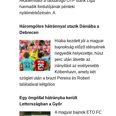
Akadémiától a labdarúgó OTP Bank Liga
harmadik fordulójának pénteki
nyitómérkőzésén. A
Háromgólos hátránnyal utazik Dániába a
Debrecen
Hiába kezdett jól a magyar
bajnokság előző idényének
negyedik helyezettje, húsz
perc után átvette az
irányítást az esélyesebb
Köbenhavn, amely két
szöglet után a brazil Pereira és Robert
találatával kétgólos
Egy öngóllal hátrányba került
Lettországban a Győr
A magyar bajnok ETO FC