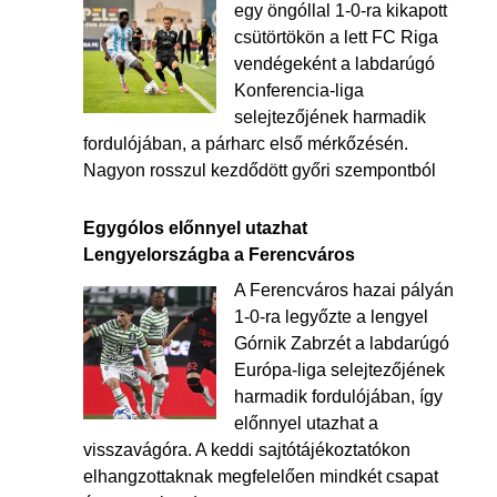
egy öngóllal 1-0-ra kikapott
csütörtökön a lett FC Riga
vendégeként a labdarúgó
Konferencia-liga
selejtezőjének harmadik
fordulójában, a párharc első mérkőzésén.
Nagyon rosszul kezdődött győri szempontból
Egygólos előnnyel utazhat
Lengyelországba a Ferencváros
A Ferencváros hazai pályán
1-0-ra legyőzte a lengyel
Górnik Zabrzét a labdarúgó
Európa-liga selejtezőjének
harmadik fordulójában, így
előnnyel utazhat a
visszavágóra. A keddi sajtótájékoztatókon
elhangzottaknak megfelelően mindkét csapat