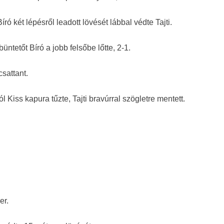
ró két lépésről leadott lövését lábbal védte Tajti.
üntetőt Bíró a jobb felsőbe lőtte, 2-1.
sattant.
l Kiss kapura tűzte, Tajti bravúrral szögletre mentett.
er.