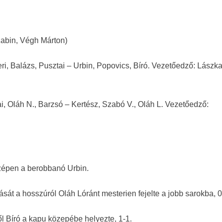
zabin, Végh Márton)
eri, Balázs, Pusztai – Urbin, Popovics, Bíró. Vezetőedző: Lászk
ai, Oláh N., Barzsó – Kertész, Szabó V., Oláh L. Vezetőedző:
özépen a berobbanó Urbin.
ását a hosszúról Oláh Lóránt mesterien fejelte a jobb sarokba, 0
ől Bíró a kapu közepébe helyezte, 1-1.