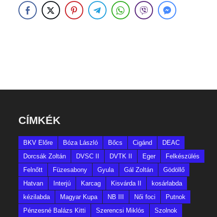
CÍMKÉK
BKV Előre
Bóza László
Bőcs
Cigánd
DEAC
Dorcsák Zoltán
DVSC II
DVTK II
Eger
Felkészülés
Felnőtt
Füzesabony
Gyula
Gál Zoltán
Gödöllő
Hatvan
Interjú
Karcag
Kisvárda II
kosárlabda
kézilabda
Magyar Kupa
NB III
Női foci
Putnok
Pénzesné Balázs Kitti
Szerencsi Miklós
Szolnok