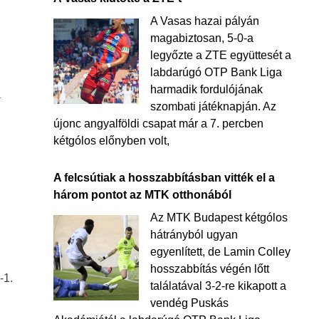
A Vasas hazai pályán
magabiztosan, 5-0-a
legyőzte a ZTE együttesét a
labdarúgó OTP Bank Liga
harmadik fordulójának
a
szombati játéknapján. Az
újonc angyalföldi csapat már a 7. percben
kétgólos előnyben volt,
A felcsútiak a hosszabbításban vitték el a
három pontot az MTK otthonából
Az MTK Budapest kétgólos
hátrányból ugyan
egyenlített, de Lamin Colley
hosszabbítás végén lőtt
-1.
találatával 3-2-re kikapott a
vendég Puskás