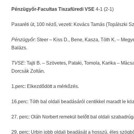
Pénzügyőr-Facultas Tiszafüredi VSE
4-1 (2-1)
Pasaréti út, 100 néző, vezeti: Kovács Tamás (Topálszki S
Pénzügyőr
: Steer – Kiss D., Bene, Kasza, Tóth K. – Megy
Balázs.
TVSE
: Tajti B. – Szövetes, Pataki, Tomola, Karika – Mács
Dorcsák Zoltán.
1.perc: Elkezdődött a mérkőzés.
16.perc: Tóth bal oldali beadásáról centikkel maradt le k
27. perc: Oláh Norbert remekül belőtt bal oldali szabadrúg
29. perc: Urbin jobb oldali beadását a hosszú, éles szögb