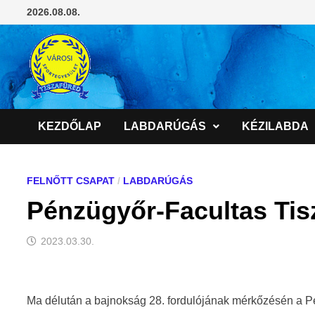
Skip
2026.08.08.
to
content
KEZDŐLAP
LABDARÚGÁS
KÉZILABDA
FELNŐTT CSAPAT
/
LABDARÚGÁS
Pénzügyőr-Facultas Tisz
2023.03.30.
Ma délután a bajnokság 28. fordulójának mérkőzésén a P