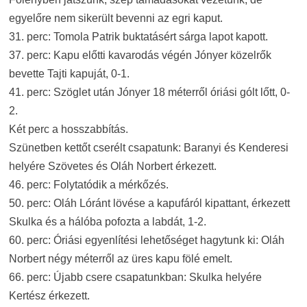
egyelőre nem sikerült bevenni az egri kaput.
31. perc: Tomola Patrik buktatásért sárga lapot kapott.
37. perc: Kapu előtti kavarodás végén Jónyer közelrők
bevette Tajti kapuját, 0-1.
41. perc: Szöglet után Jónyer 18 méterről óriási gólt lőtt, 0-
2.
Két perc a hosszabbítás.
Szünetben kettőt cserélt csapatunk: Baranyi és Kenderesi
helyére Szövetes és Oláh Norbert érkezett.
46. perc: Folytatódik a mérkőzés.
50. perc: Oláh Lóránt lövése a kapufáról kipattant, érkezett
Skulka és a hálóba pofozta a labdát, 1-2.
60. perc: Óriási egyenlítési lehetőséget hagytunk ki: Oláh
Norbert négy méterről az üres kapu fölé emelt.
66. perc: Újabb csere csapatunkban: Skulka helyére
Kertész érkezett.