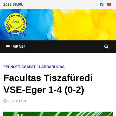
Skip
2026.08.09.
to
content
MENU
FELNŐTT CSAPAT
/
LABDARÚGÁS
Facultas Tiszafüredi
VSE-Eger 1-4 (0-2)
2023.03.26.