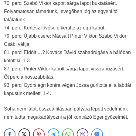
70. perc: Szabó Viktor kapott sárga lapot buktatásért.
Folyamatosan támadunk, levegőben lóg az egyenlítő
találatunk …
74. perc: Kertész lövése elkerülte az egri kaput.
79. perc: Újabb csere: Mácsait Pintér Viktor, Szabó Viktor
Csábi váltja.
81. perc: Eldőlt …? Kovács Dávid szabadrúgása a hálóban
kötött ki, 1-3.
87. perc: Pintér Viktor kapott sárga lapot visszahúzásért.
Öt perc a hosszabbítás.
93. perc: Gyors egri kontra végén Józsa gurította el a labdát
kapusunk mellett, 1-4.
Soha nem látott összeállításban pályára lépett védelmünk
nem tudta megakadályozni a jól kontrázó Eger győzelmét.