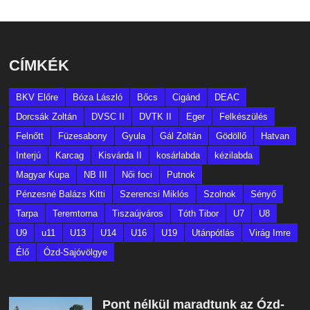
CÍMKÉK
BKV Előre
Bóza László
Bőcs
Cigánd
DEAC
Dorcsák Zoltán
DVSC II
DVTK II
Eger
Felkészülés
Felnőtt
Füzesabony
Gyula
Gál Zoltán
Gödöllő
Hatvan
Interjú
Karcag
Kisvárda II
kosárlabda
kézilabda
Magyar Kupa
NB III
Női foci
Putnok
Pénzesné Balázs Kitti
Szerencsi Miklós
Szolnok
Sényő
Tarpa
Teremtorna
Tiszaújváros
Tóth Tibor
U7
U8
U9
u11
U13
U14
U16
U19
Utánpótlás
Virág Imre
Élő
Ózd-Sajóvölgye
Pont nélkül maradtunk az Ózd-