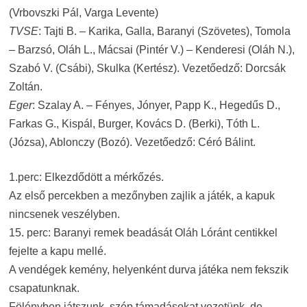
(Vrbovszki Pál, Varga Levente)
TVSE
: Tajti B. – Karika, Galla, Baranyi (Szövetes), Tomola
– Barzsó, Oláh L., Mácsai (Pintér V.) – Kenderesi (Oláh N.),
Szabó V. (Csábi), Skulka (Kertész). Vezetőedző: Dorcsák
Zoltán.
Eger
: Szalay A. – Fényes, Jónyer, Papp K., Hegedűs D.,
Farkas G., Kispál, Burger, Kovács D. (Berki), Tóth L.
(Józsa), Ablonczy (Bozó). Vezetőedző: Céró Bálint.
1.perc: Elkezdődött a mérkőzés.
Az első percekben a mezőnyben zajlik a játék, a kapuk
nincsenek veszélyben.
15. perc: Baranyi remek beadását Oláh Lóránt centikkel
fejelte a kapu mellé.
A vendégek kemény, helyenként durva játéka nem fekszik
csapatunknak.
Fölényben játszunk, szép támadásokat vezetünk, de