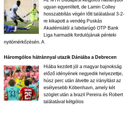
ugyan egyenlített, de Lamin Colley
hosszabbítás végén lőtt találatával 3-2-
re kikapott a vendég Puskás
Akadémiától a labdarúgó OTP Bank
Liga harmadik fordulójának pénteki
nyitómérkőzésén. A
Háromgólos hátránnyal utazik Dániába a Debrecen
Hiába kezdett jól a magyar bajnokság
előző idényének negyedik helyezettje,
húsz perc után átvette az irányítást az
esélyesebb Köbenhavn, amely két
szöglet után a brazil Pereira és Robert
találatával kétgólos