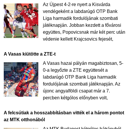
Az Újpest 4-2-re nyert a Kisvárda
vendégeként a labdarúgó OTP Bank
Liga harmadik fordulójának szombati
játéknapján. Jobban kezdett a fővárosi
együttes, Popovicsnak már két perc után
védenie kellett Krajcsovics fejesét,
A Vasas kiütötte a ZTE-t
A Vasas hazai pályán magabiztosan, 5-
0-a legyőzte a ZTE együttesét a
labdarúgó OTP Bank Liga harmadik
fordulójának szombati játéknapján. Az
újonc angyalföldi csapat már a 7.
percben kétgólos előnyben volt,
A felcsútiak a hosszabbításban vitték el a három pontot
az MTK otthonából
Az MTK Budapest kétgólos hátrányból