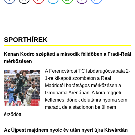
SPORTHÍREK
Kenan Kodro szépített a második félidőben a Fradi-Reál
mérkőzésen
A Ferencvárosi TC labdarúgócsapata 2-
1-re kikapott szombaton a Real
Madridtól barátságos mérkőzésen a
Groupama Arénában. A kora reggeli
kellemes időnek délutánra nyoma sem
maradt, de a stadionon belül nem
érződött
Az Újpest majdnem nyolc év után nyert újra Kisvárdán