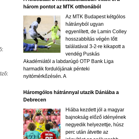
három pontot az MTK otthonából
Az MTK Budapest kétgólos
hátrányból ugyan
egyenlített, de Lamin Colley
hosszabbítás végén lőtt
találatával 3-2-re kikapott a
ő:
vendég Puskás
Akadémiától a labdarúgó OTP Bank Liga
harmadik fordulójának pénteki
dző:
nyitómérkőzésén. A
Háromgólos hátránnyal utazik Dániába a
Debrecen
Hiába kezdett jól a magyar
bajnokság előző idényének
negyedik helyezettje, húsz
perc után átvette az