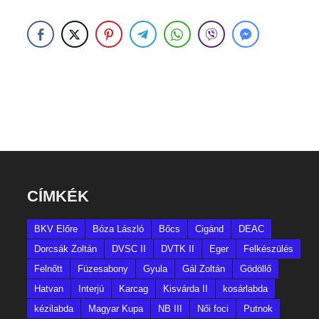
CÍMKÉK
BKV Előre
Bóza László
Bőcs
Cigánd
DEAC
Dorcsák Zoltán
DVSC II
DVTK II
Eger
Felkészülés
Felnőtt
Füzesabony
Gyula
Gál Zoltán
Gödöllő
Hatvan
Interjú
Karcag
Kisvárda II
kosárlabda
kézilabda
Magyar Kupa
NB III
Női foci
Putnok