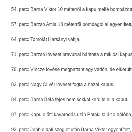
54. perc: Barna Viktor 10 méterről a kapu mellé bombázott
57. perc: Barzsó Attila 18 méterről bombagóllal egyenlített,
64. perc: Tomolát Harsányi váltja.
71. perc: Barzsó lövését bravúrral hárította a miklósi kapus
78. perc: Vincze lövése megpattant egy védőn, de elkerült
82. perc: Nagy Olivér lövését fogta a hazai kapus.
84. perc: Barna Béla fejes nem sokkal kerülte el a kaput.
87. perc: Kapu előtti kavarodás után Pataki talált a hálóba
92. perc: Jobb oldali szöglet után Barna Viktor egyenlített,