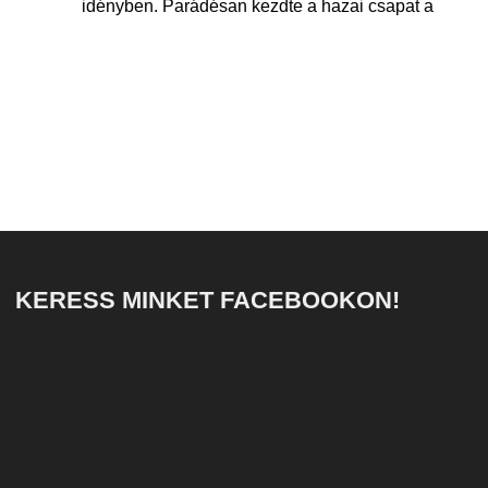
idényben. Parádésan kezdte a hazai csapat a
KERESS MINKET FACEBOOKON!