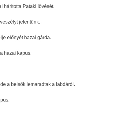
l hárította Pataki lövését.
veszélyt jelentünk.
elje előnyét hazai gárda.
 a hazai kapus.
 de a belsők lemaradtak a labdáról.
apus.