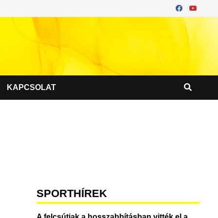
KAPCSOLAT
SPORTHÍREK
A felcsútiak a hosszabbításban vitték el a