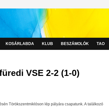
KOSÁRLABDA
KLUB
BESZÁMOLÓK
TAO
üredi VSE 2-2 (1-0)
zésén Törökszentmiklóson lép pályára csapatunk. A találkozó