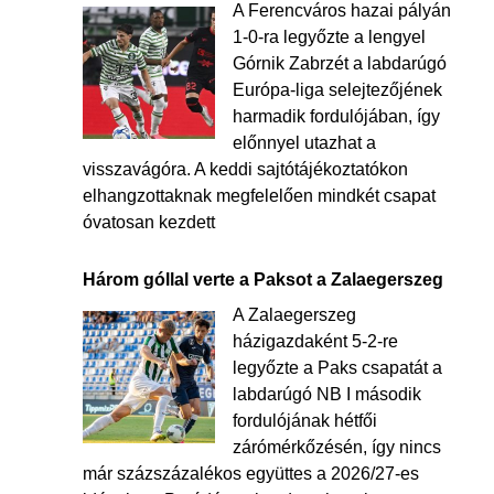
A Ferencváros hazai pályán
1-0-ra legyőzte a lengyel
Górnik Zabrzét a labdarúgó
Európa-liga selejtezőjének
harmadik fordulójában, így
előnnyel utazhat a
visszavágóra. A keddi sajtótájékoztatókon
elhangzottaknak megfelelően mindkét csapat
óvatosan kezdett
Három góllal verte a Paksot a Zalaegerszeg
A Zalaegerszeg
házigazdaként 5-2-re
legyőzte a Paks csapatát a
labdarúgó NB I második
fordulójának hétfői
zárómérkőzésén, így nincs
már százszázalékos együttes a 2026/27-es