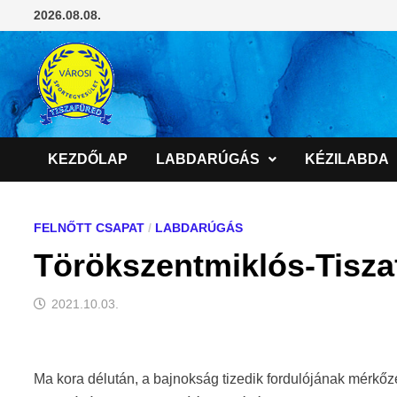
Skip
2026.08.08.
to
content
KEZDŐLAP
LABDARÚGÁS
KÉZILABDA
FELNŐTT CSAPAT
/
LABDARÚGÁS
Törökszentmiklós-Tiszaf
2021.10.03.
Ma kora délután, a bajnokság tizedik fordulójának mérkő