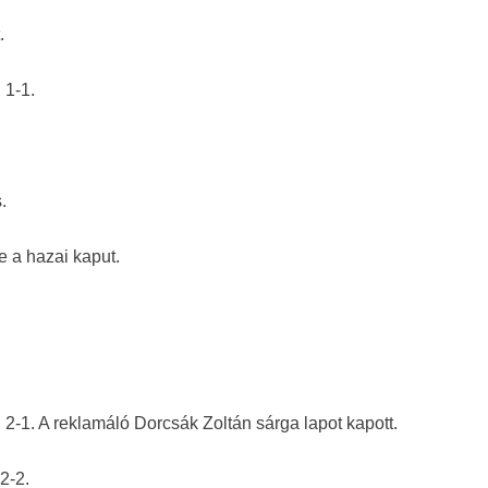
.
 1-1.
.
e a hazai kaput.
, 2-1. A reklamáló Dorcsák Zoltán sárga lapot kapott.
 2-2.