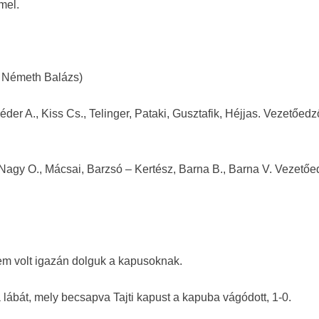
mel.
, Németh Balázs)
éder A., Kiss Cs., Telinger, Pataki, Gusztafik, Héjjas. Vezetőedz
– Nagy O., Mácsai, Barzsó – Kertész, Barna B., Barna V. Vezetőe
em volt igazán dolguk a kapusoknak.
 lábát, mely becsapva Tajti kapust a kapuba vágódott, 1-0.