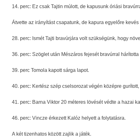
14. perc: Ez csak Tajtin múlott, de kapusunk óriási bravúrra
Átvette az irányítást csapatunk, de kapura egyelőre kevés 
28. perc: Ismét Tajti bravúrjára volt szükségünk, hogy növ
36. perc: Szöglet után Mészáros fejesét bravúrral hárította
39. perc Tomola kapott sárga lapot.
40. perc: Kertész szép cselsorozat végén középre gurított,
41. perc: Barna Viktor 20 méteres lövését védte a hazai k
46. perc: Vincze érkezett Kalóz helyett a folytatásra.
A két tizenhatos között zajlik a játék.