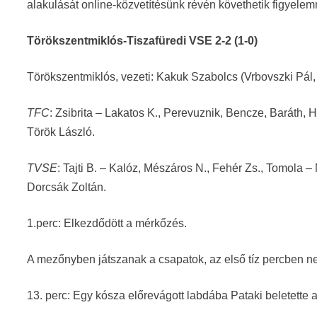
alakulását online-közvetítésünk révén követhetik figyelem
Törökszentmiklós-Tiszafüredi VSE 2-2 (1-0)
Törökszentmiklós, vezeti: Kakuk Szabolcs (Vrbovszki Pál
TFC
: Zsibrita – Lakatos K., Perevuznik, Bencze, Baráth, H
Török László.
TVSE
: Tajti B. – Kalóz, Mészáros N., Fehér Zs., Tomola 
Dorcsák Zoltán.
1.perc: Elkezdődött a mérkőzés.
A mezőnyben játszanak a csapatok, az első tíz percben n
13. perc: Egy kósza előrevágott labdába Pataki beletette a