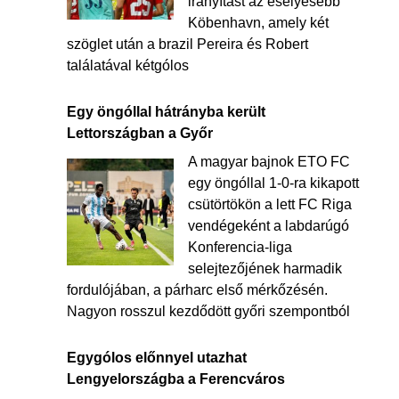
irányítást az esélyesebb
Köbenhavn, amely két
szöglet után a brazil Pereira és Robert
találatával kétgólos
Egy öngóllal hátrányba került
Lettországban a Győr
A magyar bajnok ETO FC
egy öngóllal 1-0-ra kikapott
csütörtökön a lett FC Riga
vendégeként a labdarúgó
Konferencia-liga
selejtezőjének harmadik
fordulójában, a párharc első mérkőzésén.
Nagyon rosszul kezdődött győri szempontból
Egygólos előnnyel utazhat
Lengyelországba a Ferencváros