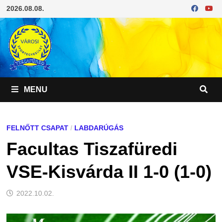
Skip
2026.08.08.
to
content
MENU
FELNŐTT CSAPAT
/
LABDARÚGÁS
Facultas Tiszafüredi
VSE-Kisvárda II 1-0 (1-0)
2022.10.02.