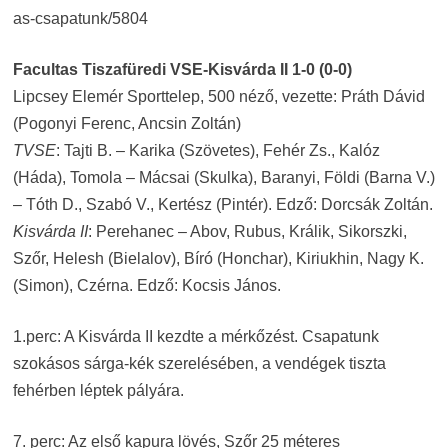
as-csapatunk/5804
Facultas Tiszafüredi VSE-Kisvárda II 1-0 (0-0)
Lipcsey Elemér Sporttelep, 500 néző, vezette: Práth Dávid
(Pogonyi Ferenc, Ancsin Zoltán)
TVSE
: Tajti B. – Karika (Szövetes), Fehér Zs., Kalóz
(Háda), Tomola – Mácsai (Skulka), Baranyi, Földi (Barna V.)
– Tóth D., Szabó V., Kertész (Pintér). Edző: Dorcsák Zoltán.
Kisvárda II
: Perehanec – Abov, Rubus, Králik, Sikorszki,
Szőr, Helesh (Bielalov), Bíró (Honchar), Kiriukhin, Nagy K.
(Simon), Czérna. Edző: Kocsis János.
1.perc: A Kisvárda II kezdte a mérkőzést. Csapatunk
szokásos sárga-kék szerelésében, a vendégek tiszta
fehérben léptek pályára.
7. perc: Az első kapura lövés, Szőr 25 méteres