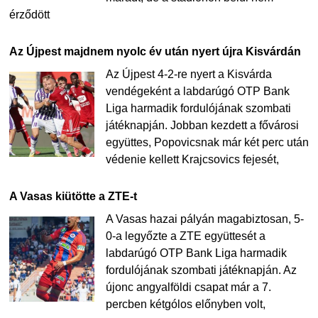
érződött
Az Újpest majdnem nyolc év után nyert újra Kisvárdán
Az Újpest 4-2-re nyert a Kisvárda
vendégeként a labdarúgó OTP Bank
Liga harmadik fordulójának szombati
játéknapján. Jobban kezdett a fővárosi
együttes, Popovicsnak már két perc után
védenie kellett Krajcsovics fejesét,
A Vasas kiütötte a ZTE-t
A Vasas hazai pályán magabiztosan, 5-
0-a legyőzte a ZTE együttesét a
labdarúgó OTP Bank Liga harmadik
fordulójának szombati játéknapján. Az
újonc angyalföldi csapat már a 7.
percben kétgólos előnyben volt,