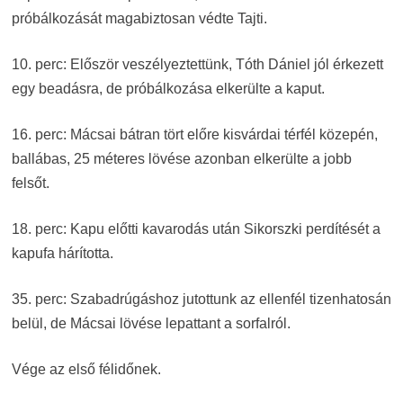
próbálkozását magabiztosan védte Tajti.
10. perc: Először veszélyeztettünk, Tóth Dániel jól érkezett
egy beadásra, de próbálkozása elkerülte a kaput.
16. perc: Mácsai bátran tört előre kisvárdai térfél közepén,
ballábas, 25 méteres lövése azonban elkerülte a jobb
felsőt.
18. perc: Kapu előtti kavarodás után Sikorszki perdítését a
kapufa hárította.
35. perc: Szabadrúgáshoz jutottunk az ellenfél tizenhatosán
belül, de Mácsai lövése lepattant a sorfalról.
Vége az első félidőnek.