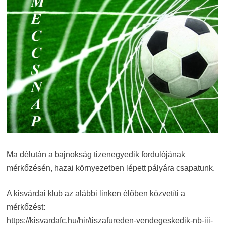
Ma délután a bajnokság tizenegyedik fordulójának
mérkőzésén, hazai környezetben lépett pályára csapatunk.
A kisvárdai klub az alábbi linken élőben közvetíti a
mérkőzést:
https://kisvardafc.hu/hir/tiszafureden-vendegeskedik-nb-iii-