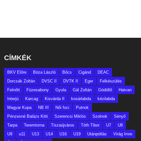
CÍMKÉK
BKV Előre
Bóza László
Bőcs
Cigánd
DEAC
Dorcsák Zoltán
DVSC II
DVTK II
Eger
Felkészülés
Felnőtt
Füzesabony
Gyula
Gál Zoltán
Gödöllő
Hatvan
Interjú
Karcag
Kisvárda II
kosárlabda
kézilabda
Magyar Kupa
NB III
Női foci
Putnok
Pénzesné Balázs Kitti
Szerencsi Miklós
Szolnok
Sényő
Tarpa
Teremtorna
Tiszaújváros
Tóth Tibor
U7
U8
U9
u11
U13
U14
U16
U19
Utánpótlás
Virág Imre