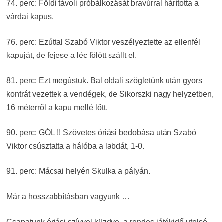
74. perc: Földi távoli próbálkozását bravúrral hárította a
várdai kapus.
76. perc: Ezúttal Szabó Viktor veszélyeztette az ellenfél
kapuját, de fejese a léc fölött szállt el.
81. perc: Ezt megústuk. Bal oldali szögletünk után gyors
kontrát vezettek a vendégek, de Sikorszki nagy helyzetben,
16 méterről a kapu mellé lőtt.
90. perc: GÓL!!! Szövetes óriási bedobása után Szabó
Viktor csúsztatta a hálóba a labdát, 1-0.
91. perc: Mácsai helyén Skulka a pályán.
Már a hosszabbításban vagyunk …
Csapatunk óriási szívvel küzdve, a rendes játékidő utolsó