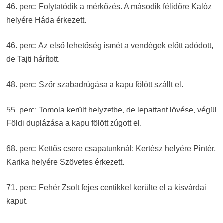
46. perc: Folytatódik a mérkőzés. A második félidőre Kalóz
helyére Háda érkezett.
46. perc: Az első lehetőség ismét a vendégek előtt adódott,
de Tajti hárított.
48. perc: Szőr szabadrúgása a kapu fölött szállt el.
55. perc: Tomola került helyzetbe, de lepattant lövése, végül
Földi duplázása a kapu fölött zúgott el.
68. perc: Kettős csere csapatunknál: Kertész helyére Pintér,
Karika helyére Szövetes érkezett.
71. perc: Fehér Zsolt fejes centikkel kerülte el a kisvárdai
kaput.