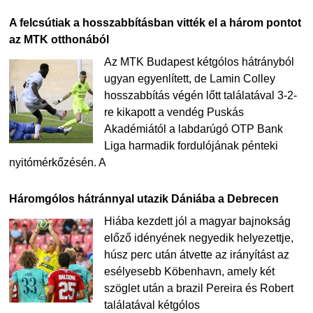
A felcsútiak a hosszabbításban vitték el a három pontot
az MTK otthonából
Az MTK Budapest kétgólos hátrányból
ugyan egyenlített, de Lamin Colley
hosszabbítás végén lőtt találatával 3-2-
re kikapott a vendég Puskás
Akadémiától a labdarúgó OTP Bank
Liga harmadik fordulójának pénteki
nyitómérkőzésén. A
Háromgólos hátránnyal utazik Dániába a Debrecen
Hiába kezdett jól a magyar bajnokság
előző idényének negyedik helyezettje,
húsz perc után átvette az irányítást az
esélyesebb Köbenhavn, amely két
szöglet után a brazil Pereira és Robert
találatával kétgólos