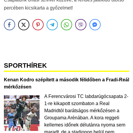
percében kicsikarta a győzelmet!
SPORTHÍREK
Kenan Kodro szépített a második félidőben a Fradi-Reál
mérkőzésen
A Ferencvárosi TC labdarúgócsapata 2-
1-re kikapott szombaton a Real
Madridtól barátságos mérkőzésen a
Groupama Arénában. A kora reggeli
kellemes időnek délutánra nyoma sem
maradt, de a stadionon belül nem