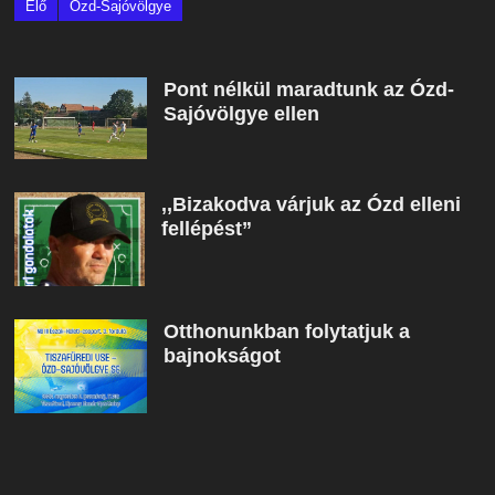
Élő
Ózd-Sajóvölgye
Pont nélkül maradtunk az Ózd-
Sajóvölgye ellen
,,Bizakodva várjuk az Ózd elleni
fellépést”
Otthonunkban folytatjuk a
bajnokságot