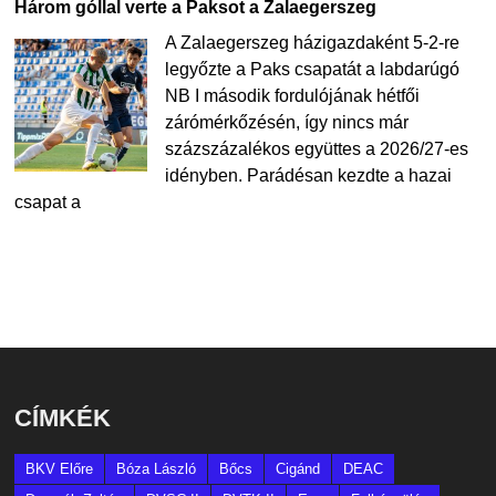
Három góllal verte a Paksot a Zalaegerszeg
A Zalaegerszeg házigazdaként 5-2-re
legyőzte a Paks csapatát a labdarúgó
NB I második fordulójának hétfői
zárómérkőzésén, így nincs már
százszázalékos együttes a 2026/27-es
idényben. Parádésan kezdte a hazai
csapat a
CÍMKÉK
BKV Előre
Bóza László
Bőcs
Cigánd
DEAC