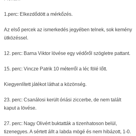
1.perc: Elkezdődött a mérkőzés.
Az első percek az ismerkedés jegyében telnek, sok kemény
ütközéssel.
12. perc: Barna Viktor lövése egy védőről szögletre pattant.
15. perc: Vincze Patrik 10 méterről a léc fölé lőtt.
Kiegyenlített játékot láthat a közönség.
23. perc: Csanálosi került óriási ziccerbe, de nem talált
kaput a lövése.
27. perc: Nagy Olivért buktatták a tizenhatoson belül,
tizenegyes. A sértett állt a labda mögé és nem hibázott, 1-0.