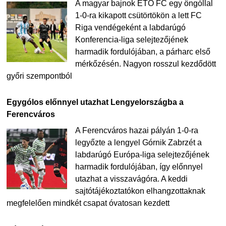
A magyar bajnok ETO FC egy öngóllal
1-0-ra kikapott csütörtökön a lett FC
Riga vendégeként a labdarúgó
Konferencia-liga selejtezőjének
harmadik fordulójában, a párharc első
mérkőzésén. Nagyon rosszul kezdődött
győri szempontból
Egygólos előnnyel utazhat Lengyelországba a
Ferencváros
A Ferencváros hazai pályán 1-0-ra
legyőzte a lengyel Górnik Zabrzét a
labdarúgó Európa-liga selejtezőjének
harmadik fordulójában, így előnnyel
utazhat a visszavágóra. A keddi
sajtótájékoztatókon elhangzottaknak
megfelelően mindkét csapat óvatosan kezdett