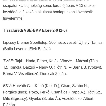
csapatunk a bajnokság soros fordulójában. A 13 órakor
kezdődő találkozó alakulását honlapunkon követhetik
figyelemmel.
Tiszafüredi VSE-BKV Előre 2-0 (2-0)
Lipcsey Elemér Sporttelep, 300 néző, vezeti: Újhelyi Tamás
(Balla Levente, Elek Balázs)
TVSE
: Tajti – Háda, Fehér, Kalóz, Vincze – Mácsai (Tóth
T.), Tomola, Barzsó – Nagy O. (Tóth N.) – Barna B. (Völgyi),
Barna V. Vezetőedző: Dorcsák Zoltán.
BKV
: Horváth G. – Kubó (Kiss D.), Girán, Szabó N.,
Forgács (Ihos), Pokó, Ferkó, Csanálosi (Papp Á.), Tóth Sz.,
Mile (Egressy), Gyurkó (Szabó Á.). Vezetőedző: Albert
Flórián.