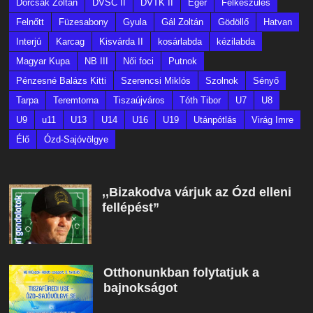
Dorcsák Zoltán
DVSC II
DVTK II
Eger
Felkészülés
Felnőtt
Füzesabony
Gyula
Gál Zoltán
Gödöllő
Hatvan
Interjú
Karcag
Kisvárda II
kosárlabda
kézilabda
Magyar Kupa
NB III
Női foci
Putnok
Pénzesné Balázs Kitti
Szerencsi Miklós
Szolnok
Sényő
Tarpa
Teremtorna
Tiszaújváros
Tóth Tibor
U7
U8
U9
u11
U13
U14
U16
U19
Utánpótlás
Virág Imre
Élő
Ózd-Sajóvölgye
,,Bizakodva várjuk az Ózd elleni
fellépést”
Otthonunkban folytatjuk a
bajnokságot