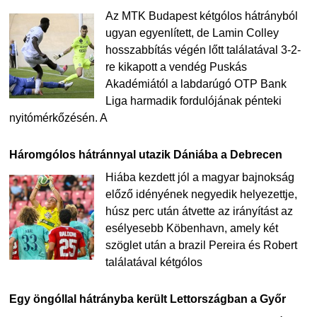
Az MTK Budapest kétgólos hátrányból
ugyan egyenlített, de Lamin Colley
hosszabbítás végén lőtt találatával 3-2-
re kikapott a vendég Puskás
Akadémiától a labdarúgó OTP Bank
Liga harmadik fordulójának pénteki
nyitómérkőzésén. A
Háromgólos hátránnyal utazik Dániába a Debrecen
Hiába kezdett jól a magyar bajnokság
előző idényének negyedik helyezettje,
húsz perc után átvette az irányítást az
esélyesebb Köbenhavn, amely két
szöglet után a brazil Pereira és Robert
találatával kétgólos
Egy öngóllal hátrányba került Lettországban a Győr