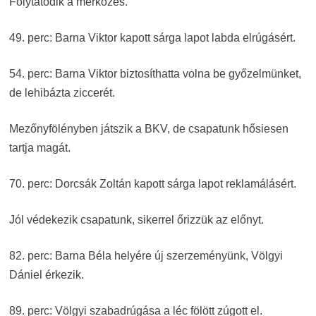
Folytatódik a mérkőzés.
49. perc: Barna Viktor kapott sárga lapot labda elrúgásért.
54. perc: Barna Viktor biztosíthatta volna be győzelmünket,
de lehibázta ziccerét.
Mezőnyfölényben játszik a BKV, de csapatunk hősiesen
tartja magát.
70. perc: Dorcsák Zoltán kapott sárga lapot reklamálásért.
Jól védekezik csapatunk, sikerrel őrizzük az előnyt.
82. perc: Barna Béla helyére új szerzeményünk, Völgyi
Dániel érkezik.
89. perc: Völgyi szabadrúgása a léc fölött zúgott el.