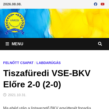
Skip
2026.08.08.
to
content
MENU
FELNŐTT CSAPAT
/
LABDARÚGÁS
Tiszafüredi VSE-BKV
Előre 2-0 (2-0)
2021.10.31.
Ma ebéd után a listavezető BKV együttesét fogadja