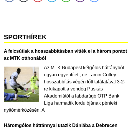
SPORTHÍREK
A felcsútiak a hosszabbításban vitték el a három pontot
az MTK otthonából
Az MTK Budapest kétgólos hátrányból
ugyan egyenlített, de Lamin Colley
hosszabbítás végén lőtt találatával 3-2-
re kikapott a vendég Puskás
Akadémiától a labdarúgó OTP Bank
Liga harmadik fordulójának pénteki
nyitómérkőzésén. A
Háromgólos hátránnyal utazik Dániába a Debrecen