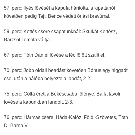
57. perc: Ilyés lövését a kapufa hárította, a kipattanót
követően pedig Tajti Bence védett óriási bravúrral.
59. perc: Kettős csere csapatunknál: Skulkát Kertész,
Barzsót Tomola váltja.
67. perc: Tóth Dániel lövése a léc fölött szállt el.
70. perc: Jobb oldali beadást követően Bónus egy higgadt
csel után a hálóba helyezte a labdát, 2-2.
75. perc: Góllá érett a Békéscsaba fölénye, Balla távoli
lövése a kapunkban landolt, 2-3.
76. perc: Hármas csere: Háda-Kalóz, Földi-Szövetes, Tóth
D.-Barna V.