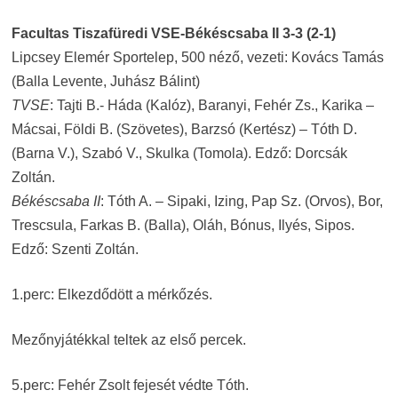
Facultas Tiszafüredi VSE-Békéscsaba II 3-3 (2-1)
Lipcsey Elemér Sportelep, 500 néző, vezeti: Kovács Tamás
(Balla Levente, Juhász Bálint)
TVSE
: Tajti B.- Háda (Kalóz), Baranyi, Fehér Zs., Karika –
Mácsai, Földi B. (Szövetes), Barzsó (Kertész) – Tóth D.
(Barna V.), Szabó V., Skulka (Tomola). Edző: Dorcsák
Zoltán.
Békéscsaba II
: Tóth A. – Sipaki, Izing, Pap Sz. (Orvos), Bor,
Trescsula, Farkas B. (Balla), Oláh, Bónus, Ilyés, Sipos.
Edző: Szenti Zoltán.
1.perc: Elkezdődött a mérkőzés.
Mezőnyjátékkal teltek az első percek.
5.perc: Fehér Zsolt fejesét védte Tóth.