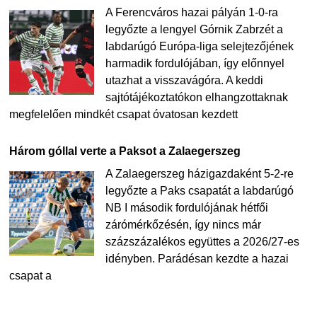
A Ferencváros hazai pályán 1-0-ra
legyőzte a lengyel Górnik Zabrzét a
labdarúgó Európa-liga selejtezőjének
harmadik fordulójában, így előnnyel
utazhat a visszavágóra. A keddi
sajtótájékoztatókon elhangzottaknak
megfelelően mindkét csapat óvatosan kezdett
Három góllal verte a Paksot a Zalaegerszeg
A Zalaegerszeg házigazdaként 5-2-re
legyőzte a Paks csapatát a labdarúgó
NB I második fordulójának hétfői
zárómérkőzésén, így nincs már
százszázalékos együttes a 2026/27-es
idényben. Parádésan kezdte a hazai
csapat a