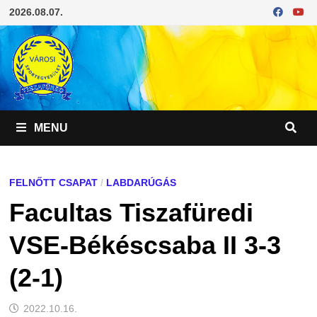
Skip
2026.08.07.
to
content
MENU
FELNŐTT CSAPAT
/
LABDARÚGÁS
Facultas Tiszafüredi
VSE-Békéscsaba II 3-3
(2-1)
2022.10.16.