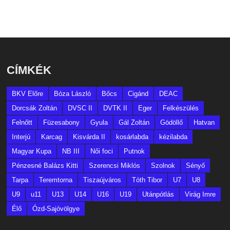
CÍMKÉK
BKV Előre
Bóza László
Bőcs
Cigánd
DEAC
Dorcsák Zoltán
DVSC II
DVTK II
Eger
Felkészülés
Felnőtt
Füzesabony
Gyula
Gál Zoltán
Gödöllő
Hatvan
Interjú
Karcag
Kisvárda II
kosárlabda
kézilabda
Magyar Kupa
NB III
Női foci
Putnok
Pénzesné Balázs Kitti
Szerencsi Miklós
Szolnok
Sényő
Tarpa
Teremtorna
Tiszaújváros
Tóth Tibor
U7
U8
U9
u11
U13
U14
U16
U19
Utánpótlás
Virág Imre
Élő
Ózd-Sajóvölgye