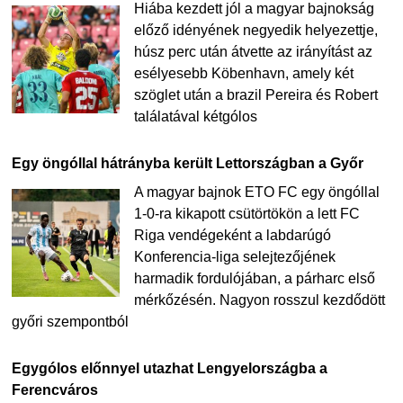
Hiába kezdett jól a magyar bajnokság
előző idényének negyedik helyezettje,
húsz perc után átvette az irányítást az
esélyesebb Köbenhavn, amely két
szöglet után a brazil Pereira és Robert
találatával kétgólos
Egy öngóllal hátrányba került Lettországban a Győr
A magyar bajnok ETO FC egy öngóllal
1-0-ra kikapott csütörtökön a lett FC
Riga vendégeként a labdarúgó
Konferencia-liga selejtezőjének
harmadik fordulójában, a párharc első
mérkőzésén. Nagyon rosszul kezdődött
győri szempontból
Egygólos előnnyel utazhat Lengyelországba a
Ferencváros