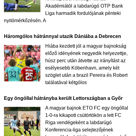
Akadémiától a labdarúgó OTP Bank
Liga harmadik fordulójának pénteki
nyitómérkőzésén. A
Háromgólos hátránnyal utazik Dániába a Debrecen
Hiába kezdett jól a magyar bajnokság
előző idényének negyedik helyezettje,
húsz perc után átvette az irányítást az
esélyesebb Köbenhavn, amely két
szöglet után a brazil Pereira és Robert
találatával kétgólos
Egy öngóllal hátrányba került Lettországban a Győr
A magyar bajnok ETO FC egy öngóllal
1-0-ra kikapott csütörtökön a lett FC
Riga vendégeként a labdarúgó
Konferencia-liga selejtezőjének