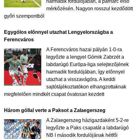
harmadik fordulójában, a párharc első
mérkőzésén. Nagyon rosszul kezdődött
győri szempontból
Egygólos előnnyel utazhat Lengyelországba a
Ferencváros
A Ferencváros hazai pályán 1-0-ra
legyőzte a lengyel Górnik Zabrzét a
labdarúgó Európa-liga selejtezőjének
harmadik fordulójában, így előnnyel
utazhat a visszavágóra. A keddi
sajtótájékoztatókon elhangzottaknak
megfelelően mindkét csapat óvatosan kezdett
Három góllal verte a Paksot a Zalaegerszeg
A Zalaegerszeg házigazdaként 5-2-re
legyőzte a Paks csapatát a labdarúgó
NB I második fordulójának hétfői