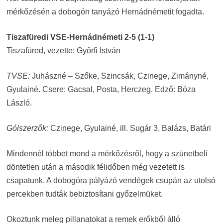
mérkőzésén a dobogón tanyázó Hernádnémetit fogadta.
Tiszafüredi VSE-Hernádnémeti 2-5 (1-1)
Tiszafüred, vezette: Győrfi István
TVSE:
Juhászné – Szőke, Szincsák, Czinege, Zimányné,
Gyulainé. Csere: Gacsal, Posta, Herczeg. Edző: Bóza
László.
Gólszerzők:
Czinege, Gyulainé, ill. Sugár 3, Balázs, Batári
Mindennél többet mond a mérkőzésről, hogy a szünetbeli
döntetlen után a második félidőben még vezetett is
csapatunk. A dobogóra pályázó vendégek csupán az utolsó
percekben tudták bebiztosítani győzelmüket.
Okoztunk meleg pillanatokat a remek erőkből álló