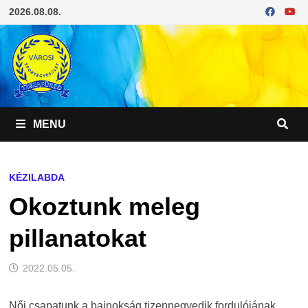
Skip
2026.08.08.
to
content
MENU
KÉZILABDA
Okoztunk meleg
pillanatokat
2022.05.05.
Női csapatunk a bajnokság tizennegyedik fordulójának