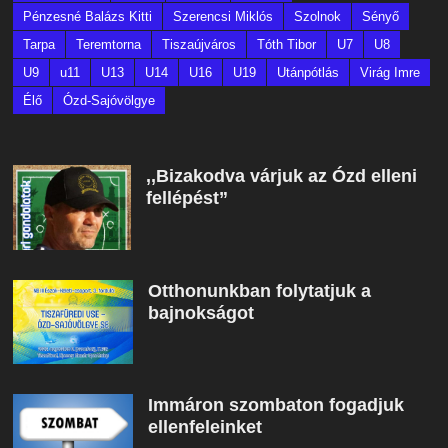
Pénzesné Balázs Kitti
Szerencsi Miklós
Szolnok
Sényő
Tarpa
Teremtorna
Tiszaújváros
Tóth Tibor
U7
U8
U9
u11
U13
U14
U16
U19
Utánpótlás
Virág Imre
Élő
Ózd-Sajóvölgye
,,Bizakodva várjuk az Ózd elleni
fellépést”
Otthonunkban folytatjuk a
bajnokságot
Immáron szombaton fogadjuk
ellenfeleinket