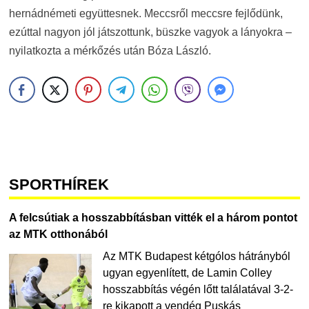
hernádnémeti együttesnek. Meccsről meccsre fejlődünk,
ezúttal nagyon jól játszottunk, büszke vagyok a lányokra –
nyilatkozta a mérkőzés után Bóza László.
SPORTHÍREK
A felcsútiak a hosszabbításban vitték el a három pontot
az MTK otthonából
Az MTK Budapest kétgólos hátrányból
ugyan egyenlített, de Lamin Colley
hosszabbítás végén lőtt találatával 3-2-
re kikapott a vendég Puskás