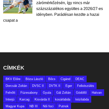
zárómérkőzésén, így nincs már
százszázalékos együttes a 2026/27-es
idényben. Parádésan kezdte a hazai
csapat a
CÍMKÉK
BKV Előre
Bóza László
Bőcs
Cigánd
DEAC
Dorcsák Zoltán
DVSC II
DVTK II
Eger
Felkészülés
Felnőtt
Füzesabony
Gyula
Gál Zoltán
Gödöllő
Hatvan
Interjú
Karcag
Kisvárda II
kosárlabda
kézilabda
Magyar Kupa
NB III
Női foci
Putnok