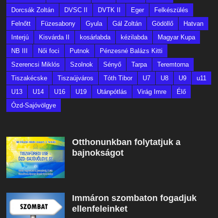
Dorcsák Zoltán
DVSC II
DVTK II
Eger
Felkészülés
Felnőtt
Füzesabony
Gyula
Gál Zoltán
Gödöllő
Hatvan
Interjú
Kisvárda II
kosárlabda
kézilabda
Magyar Kupa
NB III
Női foci
Putnok
Pénzesné Balázs Kitti
Szerencsi Miklós
Szolnok
Sényő
Tarpa
Teremtorna
Tiszakécske
Tiszaújváros
Tóth Tibor
U7
U8
U9
u11
U13
U14
U16
U19
Utánpótlás
Virág Imre
Élő
Ózd-Sajóvölgye
Otthonunkban folytatjuk a
bajnokságot
Immáron szombaton fogadjuk
ellenfeleinket