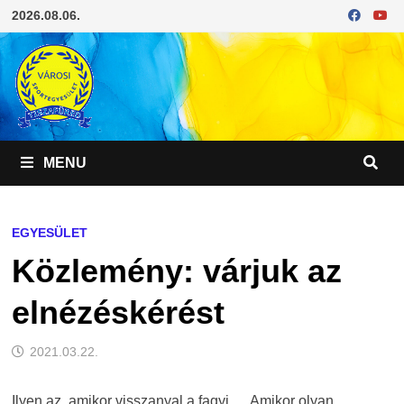
Skip
2026.08.06.
to
content
MENU
EGYESÜLET
Közlemény: várjuk az
elnézéskérést
2021.03.22.
Ilyen az, amikor visszanyal a fagyi … Amikor olyan