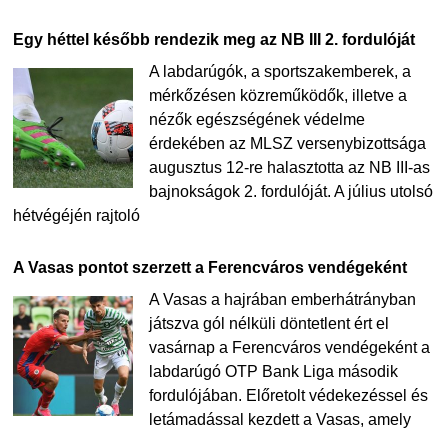
Egy héttel később rendezik meg az NB III 2. fordulóját
A labdarúgók, a sportszakemberek, a
mérkőzésen közreműködők, illetve a
nézők egészségének védelme
érdekében az MLSZ versenybizottsága
augusztus 12-re halasztotta az NB III-as
bajnokságok 2. fordulóját. A július utolsó
hétvégéjén rajtoló
A Vasas pontot szerzett a Ferencváros vendégeként
A Vasas a hajrában emberhátrányban
játszva gól nélküli döntetlent ért el
vasárnap a Ferencváros vendégeként a
labdarúgó OTP Bank Liga második
fordulójában. Előretolt védekezéssel és
letámadással kezdett a Vasas, amely