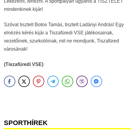
Lekezelni, lenézni. A sportpályán ugyanis a TISZTELET
mindenkinek kijár!
Szóval tisztelt Botos Tamás, tisztelt Ladányi András! Egy
elnézés kérés kijár a Tiszafüredi VSE játékosainak,
vezetőinek, szurkolóinak, mit ne mondjunk, Tiszafüred
városának!
(Tiszafüredi VSE)
SPORTHÍREK