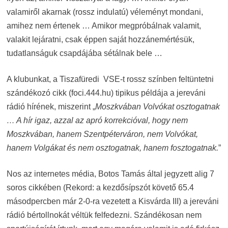
valamiről akarnak (rossz indulatú) véleményt mondani,
amihez nem értenek … Amikor megpróbálnak valamit,
valakit lejáratni, csak éppen saját hozzánemértésük,
tudatlanságuk csapdájába sétálnak bele …
A klubunkat, a Tiszafüredi VSE-t rossz színben feltüntetni
szándékozó cikk (foci.444.hu) tipikus példája a jereváni
rádió hírének, miszerint „
Moszkvában Volvókat osztogatnak
… A hír igaz, azzal az apró korrekcióval, hogy nem
Moszkvában, hanem Szentpéterváron, nem Volvókat,
hanem Volgákat és nem osztogatnak, hanem fosztogatnak.
”
Nos az internetes média, Botos Tamás által jegyzett alig 7
soros cikkében (Rekord: a kezdősípszót követő 65.4
másodpercben már 2-0-ra vezetett a Kisvárda III) a jereváni
rádió bértollnokát véltük felfedezni. Szándékosan nem