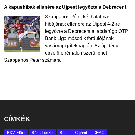
A kapushibák ellenére az Újpest legyőzte a Debrecent
Szappanos Péter két hatalmas
hibájának ellenére az Újpest 4-2-re
legyőzte a Debrecent a labdarúgó OTP
Bank Liga második fordulójának
vasárnapi játéknapján. Az új idény
egyelőre rémálomszerű lehet
Szappanos Péter számára,
CÍMKÉK
BKV Előre
Bóza László
Bőcs
Cigánd
DEAC