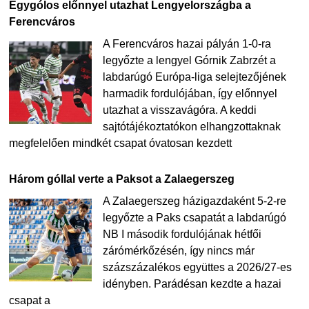
Egygólos előnnyel utazhat Lengyelországba a
Ferencváros
A Ferencváros hazai pályán 1-0-ra
legyőzte a lengyel Górnik Zabrzét a
labdarúgó Európa-liga selejtezőjének
harmadik fordulójában, így előnnyel
utazhat a visszavágóra. A keddi
sajtótájékoztatókon elhangzottaknak
megfelelően mindkét csapat óvatosan kezdett
Három góllal verte a Paksot a Zalaegerszeg
A Zalaegerszeg házigazdaként 5-2-re
legyőzte a Paks csapatát a labdarúgó
NB I második fordulójának hétfői
zárómérkőzésén, így nincs már
százszázalékos együttes a 2026/27-es
idényben. Parádésan kezdte a hazai
csapat a