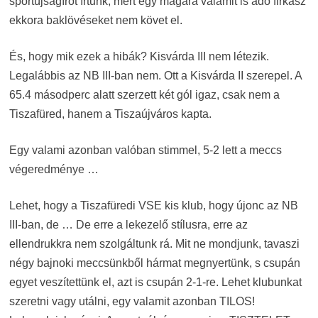
sportújságírót írtunk, mert egy magára valamit is adó firkász
ekkora baklövéseket nem követ el.
És, hogy mik ezek a hibák? Kisvárda III nem létezik.
Legalábbis az NB III-ban nem. Ott a Kisvárda II szerepel. A
65.4 másodperc alatt szerzett két gól igaz, csak nem a
Tiszafüred, hanem a Tiszaújváros kapta.
Egy valami azonban valóban stimmel, 5-2 lett a meccs
végeredménye …
Lehet, hogy a Tiszafüredi VSE kis klub, hogy újonc az NB
III-ban, de … De erre a lekezelő stílusra, erre az
ellendrukkra nem szolgáltunk rá. Mit ne mondjunk, tavaszi
négy bajnoki meccsünkből hármat megnyertünk, s csupán
egyet veszítettünk el, azt is csupán 2-1-re. Lehet klubunkat
szeretni vagy utálni, egy valamit azonban TILOS!