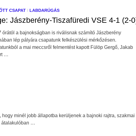
ŐTT CSAPAT
/
LABDARÚGÁS
e: Jászberény-Tiszafüredi VSE 4-1 (2-0
 órától a bajnokságban is riválisnak számító Jászberény
nában lép pályára csapatunk felkészülési mérkőzésen.
tunkból a mai meccsről felmentést kapott Fülöp Gergő, Jakab
rt …
ogy minél jobb állapotba kerüljenek a bajnoki rajtra, szakmai
rt átalakulóban …