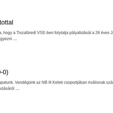
ottal
hogy a Tiszafüredi VSE-ben folytatja pályafutását a 26 éves 
gegyezni …
-0)
apatunk. Vendégünk az NB III Keleti csoportjában riválisnak szá
kulásáról …