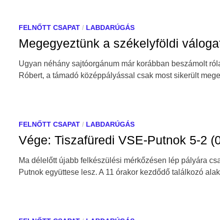
FELNŐTT CSAPAT
/
LABDARÚGÁS
Megegyeztünk a székelyföldi válogat
Ugyan néhány sajtóorgánum már korábban beszámolt róla, 
Róbert, a támadó középpályással csak most sikerült me
FELNŐTT CSAPAT
/
LABDARÚGÁS
Vége: Tiszafüredi VSE-Putnok 5-2 (0
Ma délelőtt újabb felkészülési mérkőzésen lép pályára cs
Putnok együttese lesz. A 11 órakor kezdődő találkozó ala