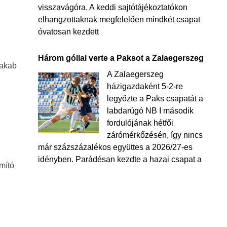
visszavágóra. A keddi sajtótájékoztatókon
elhangzottaknak megfelelően mindkét csapat
óvatosan kezdett
Három góllal verte a Paksot a Zalaegerszeg
Jakab
A Zalaegerszeg
házigazdaként 5-2-re
legyőzte a Paks csapatát a
labdarúgó NB I második
fordulójának hétfői
zárómérkőzésén, így nincs
már százszázalékos együttes a 2026/27-es
idényben. Parádésan kezdte a hazai csapat a
mító