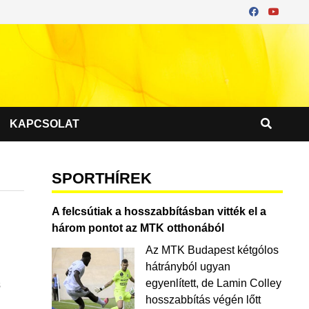
KAPCSOLAT
SPORTHÍREK
A felcsútiak a hosszabbításban vitték el a
három pontot az MTK otthonából
Az MTK Budapest kétgólos
hátrányból ugyan
egyenlített, de Lamin Colley
s
hosszabbítás végén lőtt