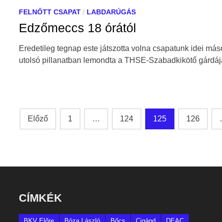
FELNŐTT CSAPAT
/
LABDARÚGÁS
Edzőmeccs 18 órától
Eredetileg tegnap este játszotta volna csapatunk idei más
utolsó pillanatban lemondta a THSE-Szabadkikötő gárdáj
Bejegyzések
Előző
1
…
124
125
126
lapozása
CÍMKÉK
BKV Előre
Bóza László
Bőcs
Cigánd
DEAC