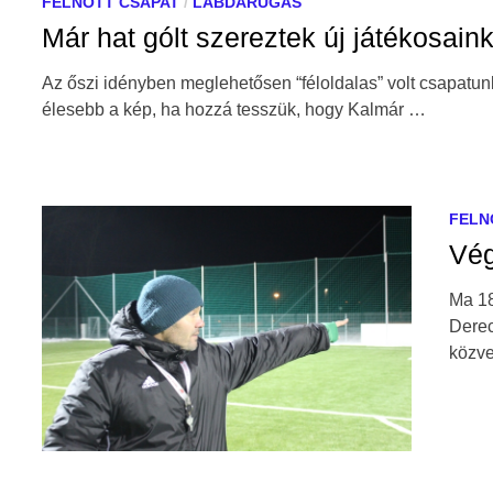
FELNŐTT CSAPAT
/
LABDARÚGÁS
Már hat gólt szereztek új játékosain
Az őszi idényben meglehetősen “féloldalas” volt csapatun
élesebb a kép, ha hozzá tesszük, hogy Kalmár …
FELN
Vég
Ma 18
Derec
közve