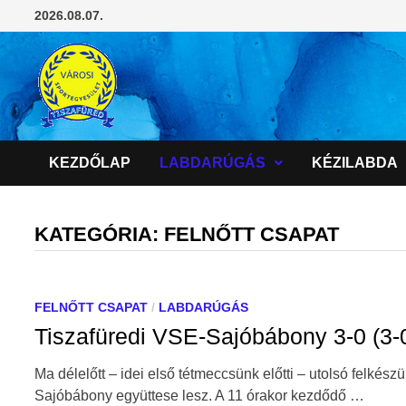
Skip
2026.08.07.
to
content
KEZDŐLAP
LABDARÚGÁS
KÉZILABDA
KATEGÓRIA:
FELNŐTT CSAPAT
FELNŐTT CSAPAT
/
LABDARÚGÁS
Tiszafüredi VSE-Sajóbábony 3-0 (3-
Ma délelőtt – idei első tétmeccsünk előtti – utolsó felkés
Sajóbábony együttese lesz. A 11 órakor kezdődő …