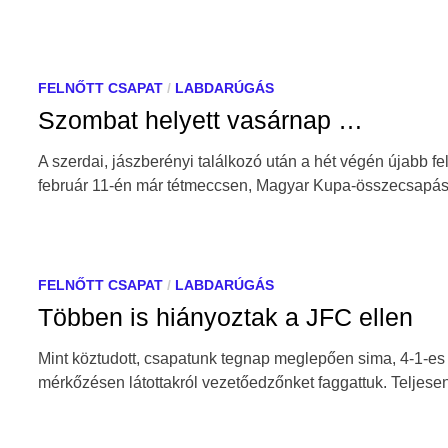
FELNŐTT CSAPAT
/
LABDARÚGÁS
Szombat helyett vasárnap …
A szerdai, jászberényi találkozó után a hét végén újabb 
február 11-én már tétmeccsen, Magyar Kupa-összecsapá
FELNŐTT CSAPAT
/
LABDARÚGÁS
Többen is hiányoztak a JFC ellen
Mint köztudott, csapatunk tegnap meglepően sima, 4-1-es
mérkőzésen látottakról vezetőedzőnket faggattuk. Teljes