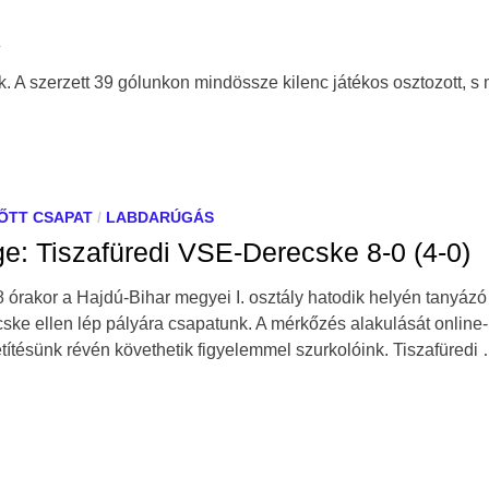
k
k. A szerzett 39 gólunkon mindössze kilenc játékos osztozott, s
ŐTT CSAPAT
/
LABDARÚGÁS
e: Tiszafüredi VSE-Derecske 8-0 (4-0)
 órakor a Hajdú-Bihar megyei I. osztály hatodik helyén tanyázó
ske ellen lép pályára csapatunk. A mérkőzés alakulását online-
títésünk révén követhetik figyelemmel szurkolóink. Tiszafüredi