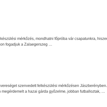
felkészülési mérkőzés, mondhatni főpróba vár csapatunkra, hisze
son fogadjuk a Zalaegerszeg …
 vereséget szenvedett felkészülési mérkőzésen Jászberényben.
en megérdemelt a hazai gárda győzelme, jobban futballoztak, …