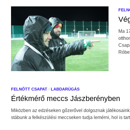
FELN
Vég
Ma 17
ottho
Csapa
Róbe
FELNŐTT CSAPAT
/
LABDARÚGÁS
Értékmérő meccs Jászberényben
Miközben az edzéseken gőzerővel dolgoznak játékosaink, h
stábunk a felkészülési meccseken tudja lemérni, hol is ta