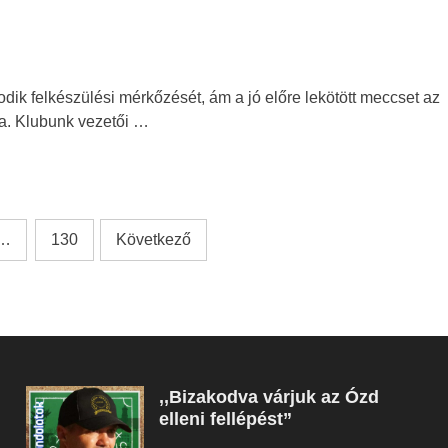
odik felkészülési mérkőzését, ám a jó előre lekötött meccset az
a. Klubunk vezetői …
…
130
Következő
,,Bizakodva várjuk az Ózd
elleni fellépést”