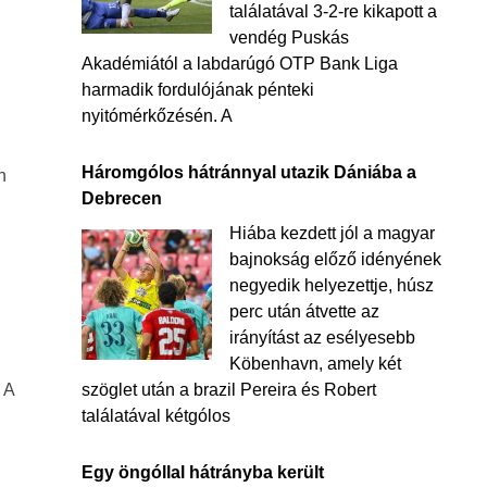
találatával 3-2-re kikapott a
vendég Puskás
Akadémiától a labdarúgó OTP Bank Liga
harmadik fordulójának pénteki
nyitómérkőzésén. A
Háromgólos hátránnyal utazik Dániába a
n
Debrecen
Hiába kezdett jól a magyar
bajnokság előző idényének
negyedik helyezettje, húsz
perc után átvette az
irányítást az esélyesebb
Köbenhavn, amely két
 A
szöglet után a brazil Pereira és Robert
találatával kétgólos
Egy öngóllal hátrányba került