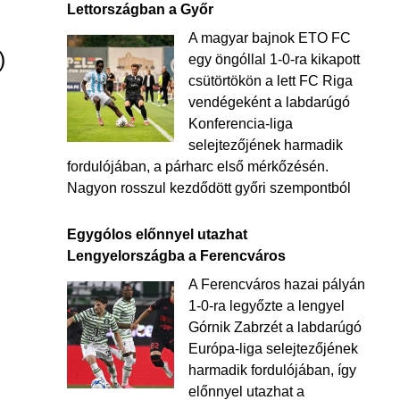
Lettországban a Győr
A magyar bajnok ETO FC
)
egy öngóllal 1-0-ra kikapott
csütörtökön a lett FC Riga
vendégeként a labdarúgó
Konferencia-liga
selejtezőjének harmadik
fordulójában, a párharc első mérkőzésén.
Nagyon rosszul kezdődött győri szempontból
Egygólos előnnyel utazhat
Lengyelországba a Ferencváros
A Ferencváros hazai pályán
1-0-ra legyőzte a lengyel
Górnik Zabrzét a labdarúgó
Európa-liga selejtezőjének
harmadik fordulójában, így
előnnyel utazhat a