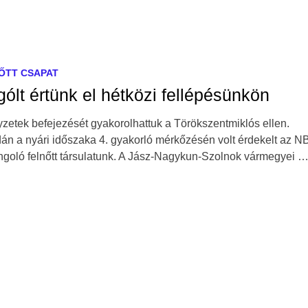
ŐTT CSAPAT
gólt értünk el hétközi fellépésünkön
yzetek befejezését gyakorolhattuk a Törökszentmiklós ellen.
án a nyári időszaka 4. gyakorló mérkőzésén volt érdekelt az NB 
ngoló felnőtt társulatunk. A Jász-Nagykun-Szolnok vármegyei 