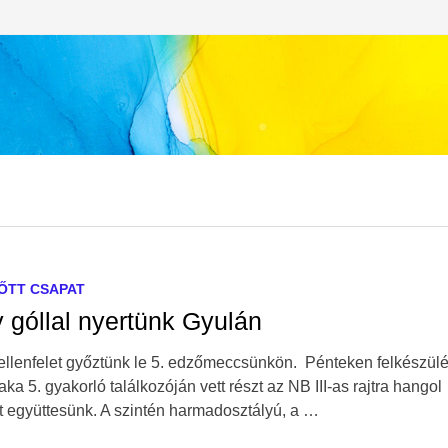
ŐTT CSAPAT
 góllal nyertünk Gyulán
ellenfelet győztünk le 5. edzőmeccsünkön. Pénteken felkészülé
aka 5. gyakorló találkozóján vett részt az NB III-as rajtra hangol
tt együttesünk. A szintén harmadosztályú, a …