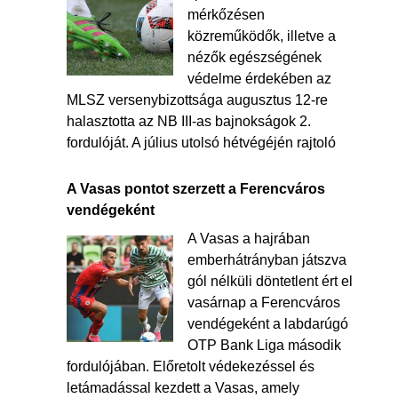
mérkőzésen
közreműködők, illetve a
nézők egészségének
védelme érdekében az
MLSZ versenybizottsága augusztus 12-re
halasztotta az NB III-as bajnokságok 2.
fordulóját. A július utolsó hétvégéjén rajtoló
A Vasas pontot szerzett a Ferencváros
vendégeként
A Vasas a hajrában
emberhátrányban játszva
gól nélküli döntetlent ért el
vasárnap a Ferencváros
vendégeként a labdarúgó
OTP Bank Liga második
fordulójában. Előretolt védekezéssel és
letámadással kezdett a Vasas, amely