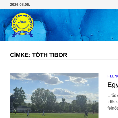
Skip
2026.08.06.
to
content
CÍMKE:
TÓTH TIBOR
FELN
Egy
Erős 
idősz
felnő