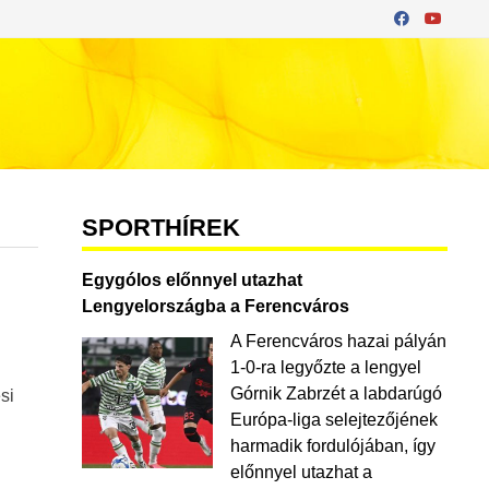
SPORTHÍREK
Egygólos előnnyel utazhat
Lengyelországba a Ferencváros
A Ferencváros hazai pályán
1-0-ra legyőzte a lengyel
Górnik Zabrzét a labdarúgó
si
Európa-liga selejtezőjének
harmadik fordulójában, így
előnnyel utazhat a