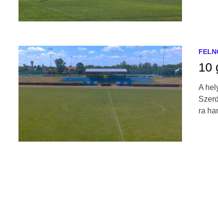
FELN
10 
A hel
Szerd
ra ha