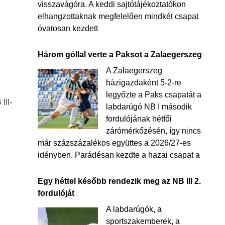
visszavágóra. A keddi sajtótájékoztatókon
elhangzottaknak megfelelően mindkét csapat
óvatosan kezdett
Három góllal verte a Paksot a Zalaegerszeg
A Zalaegerszeg
házigazdaként 5-2-re
legyőzte a Paks csapatát a
III-
labdarúgó NB I második
…
fordulójának hétfői
zárómérkőzésén, így nincs
már százszázalékos együttes a 2026/27-es
idényben. Parádésan kezdte a hazai csapat a
Egy héttel később rendezik meg az NB III 2.
fordulóját
A labdarúgók, a
sportszakemberek, a