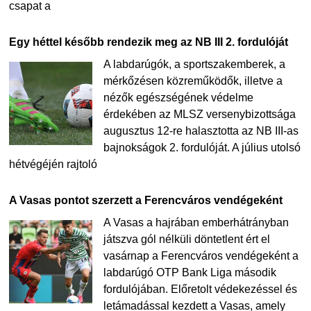
csapat a
Egy héttel később rendezik meg az NB III 2. fordulóját
A labdarúgók, a sportszakemberek, a
mérkőzésen közreműködők, illetve a
nézők egészségének védelme
érdekében az MLSZ versenybizottsága
augusztus 12-re halasztotta az NB III-as
bajnokságok 2. fordulóját. A július utolsó
hétvégéjén rajtoló
A Vasas pontot szerzett a Ferencváros vendégeként
A Vasas a hajrában emberhátrányban
játszva gól nélküli döntetlent ért el
vasárnap a Ferencváros vendégeként a
labdarúgó OTP Bank Liga második
fordulójában. Előretolt védekezéssel és
letámadással kezdett a Vasas, amely