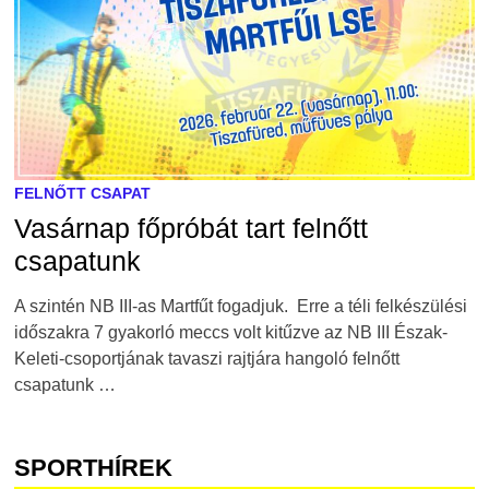
FELNŐTT CSAPAT
Vasárnap főpróbát tart felnőtt
csapatunk
A szintén NB III-as Martfűt fogadjuk. Erre a téli felkészülési
időszakra 7 gyakorló meccs volt kitűzve az NB III Észak-
Keleti-csoportjának tavaszi rajtjára hangoló felnőtt
csapatunk …
SPORTHÍREK