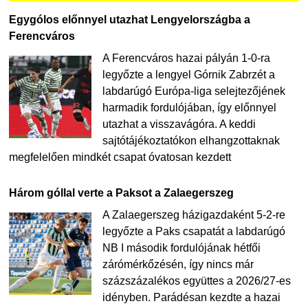
Egygólos előnnyel utazhat Lengyelországba a
Ferencváros
A Ferencváros hazai pályán 1-0-ra
legyőzte a lengyel Górnik Zabrzét a
labdarúgó Európa-liga selejtezőjének
harmadik fordulójában, így előnnyel
utazhat a visszavágóra. A keddi
sajtótájékoztatókon elhangzottaknak
megfelelően mindkét csapat óvatosan kezdett
Három góllal verte a Paksot a Zalaegerszeg
A Zalaegerszeg házigazdaként 5-2-re
legyőzte a Paks csapatát a labdarúgó
NB I második fordulójának hétfői
zárómérkőzésén, így nincs már
százszázalékos együttes a 2026/27-es
idényben. Parádésan kezdte a hazai