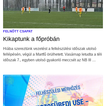
FELNŐTT CSAPAT
Kikaptunk a főpróbán
Hiába szereztünk vezetést a felkészülési időszak utolsó
fellépésén, végül a Martfű örülhetett. Vasárnap letudta a téli
időszak 7., egyben utolsó gyakorló meccsét az NB III …