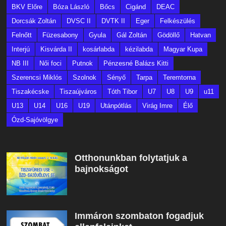
BKV Előre
Bóza László
Bőcs
Cigánd
DEAC
Dorcsák Zoltán
DVSC II
DVTK II
Eger
Felkészülés
Felnőtt
Füzesabony
Gyula
Gál Zoltán
Gödöllő
Hatvan
Interjú
Kisvárda II
kosárlabda
kézilabda
Magyar Kupa
NB III
Női foci
Putnok
Pénzesné Balázs Kitti
Szerencsi Miklós
Szolnok
Sényő
Tarpa
Teremtorna
Tiszakécske
Tiszaújváros
Tóth Tibor
U7
U8
U9
u11
U13
U14
U16
U19
Utánpótlás
Virág Imre
Élő
Ózd-Sajóvölgye
Otthonunkban folytatjuk a
bajnokságot
Immáron szombaton fogadjuk