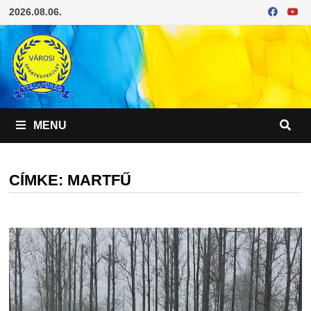
Skip
2026.08.06.
to
content
MENU
CÍMKE:
MARTFŰ