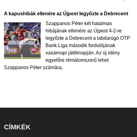
A kapushibák ellenére az Újpest legyőzte a Debrecent
Szappanos Péter két hatalmas
hibájának ellenére az Újpest 4-2-re
legyőzte a Debrecent a labdarúgó OTP
Bank Liga második fordulójának
vasárnapi játéknapján. Az új idény
egyelőre rémálomszerű lehet
Szappanos Péter számára,
CÍMKÉK