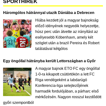
SPORTHÍREK
Háromgólos hátránnyal utazik Dániába a Debrecen
Hiába kezdett jól a magyar bajnokság
előző idényének negyedik helyezettje,
húsz perc után átvette az irányítást az
esélyesebb Köbenhavn, amely két
szöglet után a brazil Pereira és Robert
találatával kétgólos
Egy öngóllal hátrányba került Lettországban a Győr
A magyar bajnok ETO FC egy öngóllal
1-0-ra kikapott csütörtökön a lett FC
Riga vendégeként a labdarúgó
Konferencia-liga selejtezőjének
harmadik fordulójában, a párharc első
mérkőzésén. Nagyon rosszul kezdődött
győri szempontból