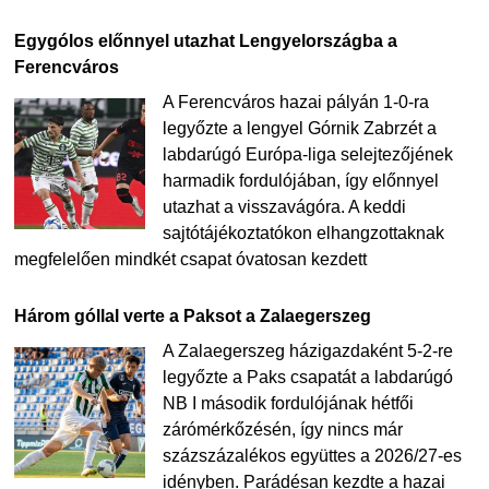
Egygólos előnnyel utazhat Lengyelországba a
Ferencváros
A Ferencváros hazai pályán 1-0-ra
legyőzte a lengyel Górnik Zabrzét a
labdarúgó Európa-liga selejtezőjének
harmadik fordulójában, így előnnyel
utazhat a visszavágóra. A keddi
sajtótájékoztatókon elhangzottaknak
megfelelően mindkét csapat óvatosan kezdett
Három góllal verte a Paksot a Zalaegerszeg
A Zalaegerszeg házigazdaként 5-2-re
legyőzte a Paks csapatát a labdarúgó
NB I második fordulójának hétfői
zárómérkőzésén, így nincs már
százszázalékos együttes a 2026/27-es
idényben. Parádésan kezdte a hazai