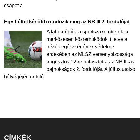
csapat a
Egy héttel később rendezik meg az NB III 2. fordulóját
A labdarúgók, a sportszakemberek, a
mérkőzésen közreműködők, illetve a
nézők egészségének védelme
érdekében az MLSZ versenybizottsága
augusztus 12-re halasztotta az NB III-as
bajnokságok 2. fordulóját. A július utolsó
hétvégéjén rajtoló
CÍMKÉK