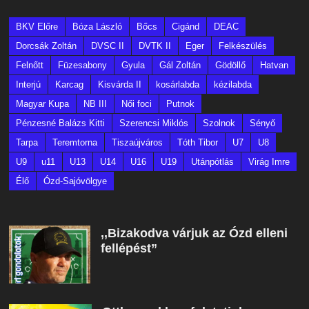
BKV Előre
Bóza László
Bőcs
Cigánd
DEAC
Dorcsák Zoltán
DVSC II
DVTK II
Eger
Felkészülés
Felnőtt
Füzesabony
Gyula
Gál Zoltán
Gödöllő
Hatvan
Interjú
Karcag
Kisvárda II
kosárlabda
kézilabda
Magyar Kupa
NB III
Női foci
Putnok
Pénzesné Balázs Kitti
Szerencsi Miklós
Szolnok
Sényő
Tarpa
Teremtorna
Tiszaújváros
Tóth Tibor
U7
U8
U9
u11
U13
U14
U16
U19
Utánpótlás
Virág Imre
Élő
Ózd-Sajóvölgye
,,Bizakodva várjuk az Ózd elleni
fellépést”