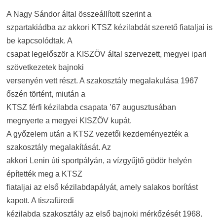
A Nagy Sándor által összeállított szerint a
szpartakiádba az akkori KTSZ kézilabdát szerető fiataljai is
be kapcsolódtak. A
csapat legelőször a KISZÖV által szervezett, megyei ipari
szövetkezetek bajnoki
versenyén vett részt. A szakosztály megalakulása 1967
őszén történt, miután a
KTSZ férfi kézilabda csapata ’67 augusztusában
megnyerte a megyei KISZÖV kupát.
A győzelem után a KTSZ vezetői kezdeményezték a
szakosztály megalakítását. Az
akkori Lenin úti sportpályán, a vízgyűjtő gödör helyén
építették meg a KTSZ
fiataljai az első kézilabdapályát, amely salakos borítást
kapott. A tiszafüredi
kézilabda szakosztály az első bajnoki mérkőzését 1968.