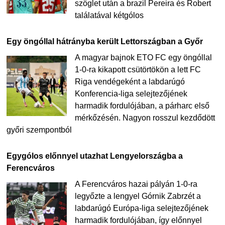
szöglet után a brazil Pereira és Robert
találatával kétgólos
Egy öngóllal hátrányba került Lettországban a Győr
A magyar bajnok ETO FC egy öngóllal
1-0-ra kikapott csütörtökön a lett FC
Riga vendégeként a labdarúgó
Konferencia-liga selejtezőjének
harmadik fordulójában, a párharc első
mérkőzésén. Nagyon rosszul kezdődött
győri szempontból
Egygólos előnnyel utazhat Lengyelországba a
Ferencváros
A Ferencváros hazai pályán 1-0-ra
legyőzte a lengyel Górnik Zabrzét a
labdarúgó Európa-liga selejtezőjének
harmadik fordulójában, így előnnyel