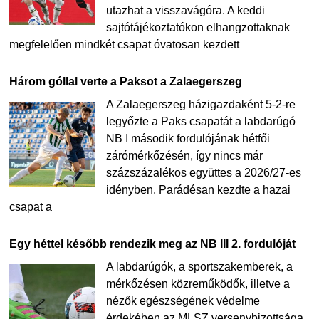
utazhat a visszavágóra. A keddi
sajtótájékoztatókon elhangzottaknak
megfelelően mindkét csapat óvatosan kezdett
Három góllal verte a Paksot a Zalaegerszeg
A Zalaegerszeg házigazdaként 5-2-re
legyőzte a Paks csapatát a labdarúgó
NB I második fordulójának hétfői
zárómérkőzésén, így nincs már
százszázalékos együttes a 2026/27-es
idényben. Parádésan kezdte a hazai
csapat a
Egy héttel később rendezik meg az NB III 2. fordulóját
A labdarúgók, a sportszakemberek, a
mérkőzésen közreműködők, illetve a
nézők egészségének védelme
érdekében az MLSZ versenybizottsága