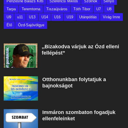
Pénzesné Balázs Kitti
Szerencsi Miklós
Szolnok
Sényő
Tarpa
Teremtorna
Tiszaújváros
Tóth Tibor
U7
U8
U9
u11
U13
U14
U16
U19
Utánpótlás
Virág Imre
Élő
Ózd-Sajóvölgye
,,Bizakodva várjuk az Ózd elleni
fellépést”
Otthonunkban folytatjuk a
bajnokságot
Immáron szombaton fogadjuk
ellenfeleinket