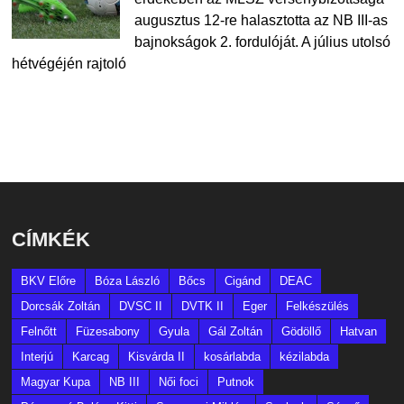
augusztus 12-re halasztotta az NB III-as
bajnokságok 2. fordulóját. A július utolsó
hétvégéjén rajtoló
CÍMKÉK
BKV Előre
Bóza László
Bőcs
Cigánd
DEAC
Dorcsák Zoltán
DVSC II
DVTK II
Eger
Felkészülés
Felnőtt
Füzesabony
Gyula
Gál Zoltán
Gödöllő
Hatvan
Interjú
Karcag
Kisvárda II
kosárlabda
kézilabda
Magyar Kupa
NB III
Női foci
Putnok