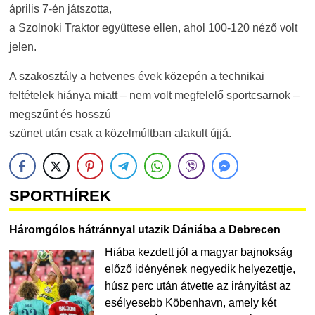
április 7-én játszotta,
a Szolnoki Traktor együttese ellen, ahol 100-120 néző volt
jelen.
A szakosztály a hetvenes évek közepén a technikai
feltételek hiánya miatt – nem volt megfelelő sportcsarnok –
megszűnt és hosszú
szünet után csak a közelmúltban alakult újjá.
SPORTHÍREK
Háromgólos hátránnyal utazik Dániába a Debrecen
Hiába kezdett jól a magyar bajnokság
előző idényének negyedik helyezettje,
húsz perc után átvette az irányítást az
esélyesebb Köbenhavn, amely két