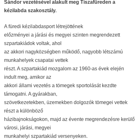
Sándor vezetésével alakult meg Tiszafüreden a
kézilabda szakosztály.
A füredi kézilabdasport létrejöttének
előzményei a járási és megyei szinten megrendezett
szpartakiádok voltak, ahol
az akkori nagyközségben működő, nagyobb létszámú
munkahelyek csapatai vettek
részt. A szpartakiád mozgalom az 1960-as évek elején
indult meg, amikor az
akkori állami vezetés a tömegek sportolását kezdte
támogatni. A gyárakban,
szövetkezetekben, üzemekben dolgozók tömegei vettek
részt a különböző
házibajnokságokon, majd az évente megrendezésre kerülő
városi, járási, megyei
munkahelyi szpartakiád versenyeken.