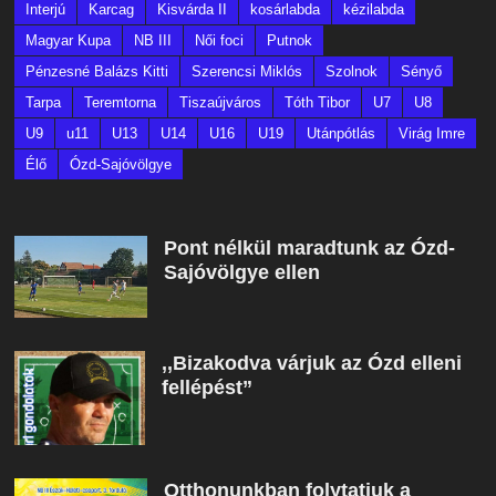
Interjú
Karcag
Kisvárda II
kosárlabda
kézilabda
Magyar Kupa
NB III
Női foci
Putnok
Pénzesné Balázs Kitti
Szerencsi Miklós
Szolnok
Sényő
Tarpa
Teremtorna
Tiszaújváros
Tóth Tibor
U7
U8
U9
u11
U13
U14
U16
U19
Utánpótlás
Virág Imre
Élő
Ózd-Sajóvölgye
Pont nélkül maradtunk az Ózd-
Sajóvölgye ellen
,,Bizakodva várjuk az Ózd elleni
fellépést”
Otthonunkban folytatjuk a