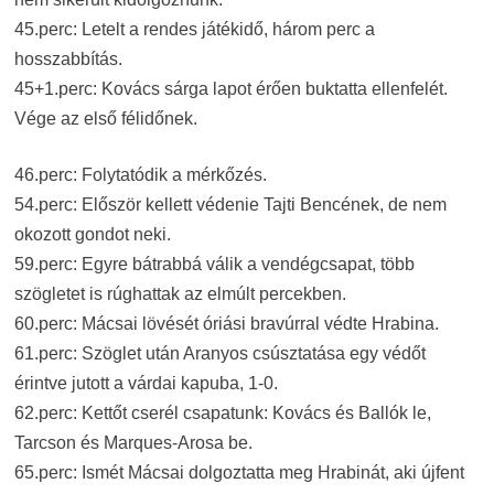
45.perc: Letelt a rendes játékidő, három perc a
hosszabbítás.
45+1.perc: Kovács sárga lapot érően buktatta ellenfelét.
Vége az első félidőnek.
46.perc: Folytatódik a mérkőzés.
54.perc: Először kellett védenie Tajti Bencének, de nem
okozott gondot neki.
59.perc: Egyre bátrabbá válik a vendégcsapat, több
szögletet is rúghattak az elmúlt percekben.
60.perc: Mácsai lövését óriási bravúrral védte Hrabina.
61.perc: Szöglet után Aranyos csúsztatása egy védőt
érintve jutott a várdai kapuba, 1-0.
62.perc: Kettőt cserél csapatunk: Kovács és Ballók le,
Tarcson és Marques-Arosa be.
65.perc:
Ismét Mácsai dolgoztatta meg Hrabinát, aki újfent