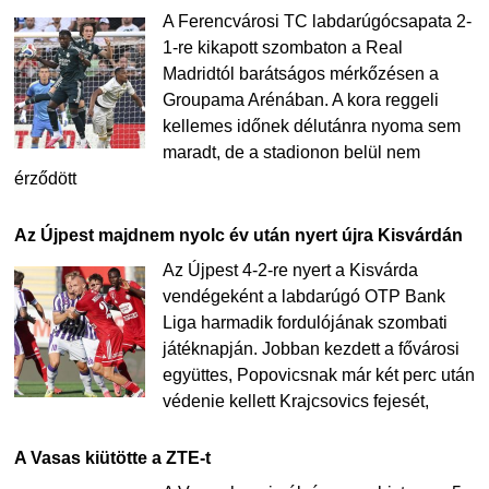
A Ferencvárosi TC labdarúgócsapata 2-
1-re kikapott szombaton a Real
Madridtól barátságos mérkőzésen a
Groupama Arénában. A kora reggeli
kellemes időnek délutánra nyoma sem
maradt, de a stadionon belül nem
érződött
Az Újpest majdnem nyolc év után nyert újra Kisvárdán
Az Újpest 4-2-re nyert a Kisvárda
vendégeként a labdarúgó OTP Bank
Liga harmadik fordulójának szombati
játéknapján. Jobban kezdett a fővárosi
együttes, Popovicsnak már két perc után
védenie kellett Krajcsovics fejesét,
A Vasas kiütötte a ZTE-t