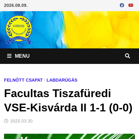
Skip
2026.08.09.
to
content
MENU
FELNŐTT CSAPAT
/
LABDARÚGÁS
Facultas Tiszafüredi
VSE-Kisvárda II 1-1 (0-0)
2025.03.30.