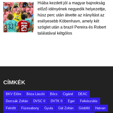
Hiába kezdett jól a magyar bajnokság
előző idényének negyedik helyezettje,
húsz perc után átvette az irányítást az
esélyesebb Köbenhavn, amely két
szöglet után a brazil Pereira és Robert
találatával kétgólos
CÍMKÉK
BKV Előre
Bóza László
Bőcs
Cigánd
DEAC
Dorcsák Zoltán
DVSC II
DVTK II
Eger
Felkészülés
Felnőtt
Füzesabony
Gyula
Gál Zoltán
Gödöllő
Hatvan