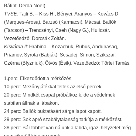
Bálint, Derda Noel)
TVSE
: Tajti B. – Kiss H., Bényei, Aranyos – Kovács D.
(Marques-Arosa), Barzsó (Karmacsi), Mácsai, Ballók
(Tarcson) – Trencsényi, Cseh (Nagy G.), Hulicsár.
Vezetőedző: Dorcsák Zoltán.
Kisvárda II
: Hrabina – Kozachuk, Rubus, Abdulrasaq,
Priamov, Syrota (Babják), Scsadej, Simon, Szikszai,
Czérna (Blyzniuk), Ötvös (Ésik). Vezetőedző: Törtei Tamás.
1.perc: Elkezdődött a mérkőzés.
10.perc: Mezőnyjátékkal teltek az első percek.
20.perc: Mindkét csapat próbálkozik, de a védelmek
stabilan állnak a lábakon.
24.perc: Ballók buktatásért sárga lapot kapott.
29.perc: Sok apró szabálytalanság tarkítja a mérkőzést.
38.perc: Bár többet van nálunk a labda, igazi helyzetet még
nem sikerült kidolgoznunk.