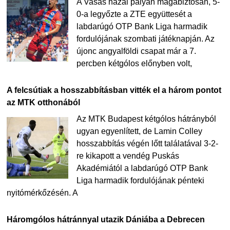
A Vasas hazai pályán magabiztosan, 5-
0-a legyőzte a ZTE együttesét a
labdarúgó OTP Bank Liga harmadik
fordulójának szombati játéknapján. Az
újonc angyalföldi csapat már a 7.
percben kétgólos előnyben volt,
A felcsútiak a hosszabbításban vitték el a három pontot
az MTK otthonából
Az MTK Budapest kétgólos hátrányból
ugyan egyenlített, de Lamin Colley
hosszabbítás végén lőtt találatával 3-2-
re kikapott a vendég Puskás
Akadémiától a labdarúgó OTP Bank
Liga harmadik fordulójának pénteki
nyitómérkőzésén. A
Háromgólos hátránnyal utazik Dániába a Debrecen