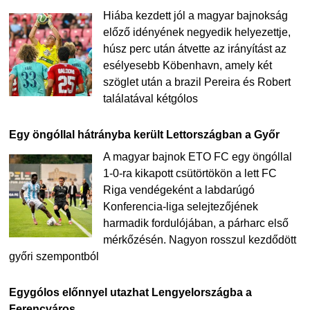
Hiába kezdett jól a magyar bajnokság
előző idényének negyedik helyezettje,
húsz perc után átvette az irányítást az
esélyesebb Köbenhavn, amely két
szöglet után a brazil Pereira és Robert
találatával kétgólos
Egy öngóllal hátrányba került Lettországban a Győr
A magyar bajnok ETO FC egy öngóllal
1-0-ra kikapott csütörtökön a lett FC
Riga vendégeként a labdarúgó
Konferencia-liga selejtezőjének
harmadik fordulójában, a párharc első
mérkőzésén. Nagyon rosszul kezdődött
győri szempontból
Egygólos előnnyel utazhat Lengyelországba a
Ferencváros