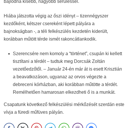
bajlódna kisebb, nagyobb sérüléssel.
Hiába játszotta végig az őszi idényt – tizennégyszer
kezdőként, kétszer csereként lépett pályára a
bajnokságban -, a téli felkészülés kezdetén kiderült,
korábban műtött térde ismét rakoncátlankodik.
Szerencsére nem komoly a “történet”, csupán ki kellett
tisztítani a térdét – tudtuk meg Dorcsák Zoltán
vezetőedzőtől. – Január 24-én már át is esett Krisztián
a beavatkozáson, ugyanaz az orvos végezte a
debreceni kórházban, aki korábban műtötte a térdét.
Remélhetően hamarosan elkezdheti ő is a munkát.
Csapatunk következő felkészülési mérkőzését szerdán este
vívja a füredi műfüves pályán.