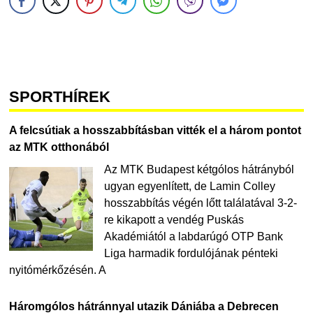
SPORTHÍREK
A felcsútiak a hosszabbításban vitték el a három pontot
az MTK otthonából
Az MTK Budapest kétgólos hátrányból
ugyan egyenlített, de Lamin Colley
hosszabbítás végén lőtt találatával 3-2-
re kikapott a vendég Puskás
Akadémiától a labdarúgó OTP Bank
Liga harmadik fordulójának pénteki
nyitómérkőzésén. A
Háromgólos hátránnyal utazik Dániába a Debrecen