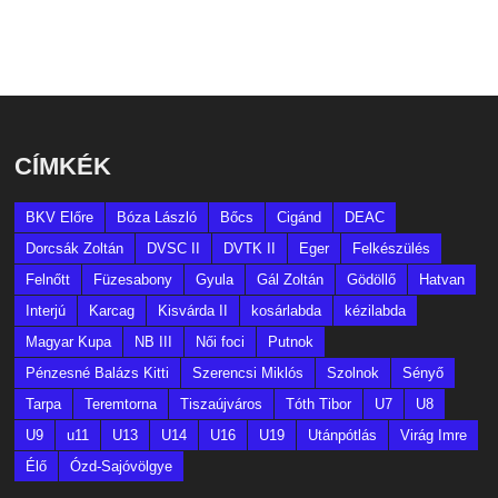
CÍMKÉK
BKV Előre
Bóza László
Bőcs
Cigánd
DEAC
Dorcsák Zoltán
DVSC II
DVTK II
Eger
Felkészülés
Felnőtt
Füzesabony
Gyula
Gál Zoltán
Gödöllő
Hatvan
Interjú
Karcag
Kisvárda II
kosárlabda
kézilabda
Magyar Kupa
NB III
Női foci
Putnok
Pénzesné Balázs Kitti
Szerencsi Miklós
Szolnok
Sényő
Tarpa
Teremtorna
Tiszaújváros
Tóth Tibor
U7
U8
U9
u11
U13
U14
U16
U19
Utánpótlás
Virág Imre
Élő
Ózd-Sajóvölgye