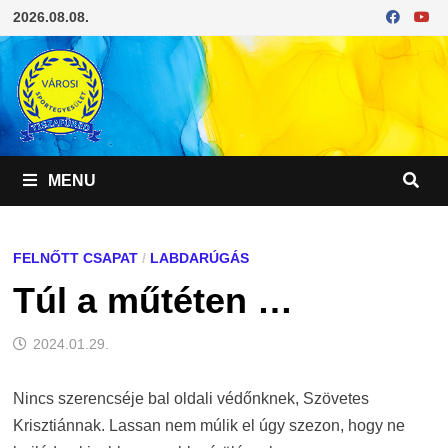
Skip
2026.08.08.
to
content
MENU
FELNŐTT CSAPAT
/
LABDARÚGÁS
Túl a műtéten …
2024.01.29.
Nincs szerencséje bal oldali védőnknek, Szövetes
Krisztiánnak. Lassan nem múlik el úgy szezon, hogy ne