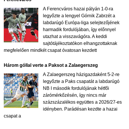
A Ferencváros hazai pályán 1-0-ra
legyőzte a lengyel Górnik Zabrzét a
labdarúgó Európa-liga selejtezőjének
harmadik fordulójában, így előnnyel
utazhat a visszavágóra. A keddi
sajtótájékoztatókon elhangzottaknak
megfelelően mindkét csapat óvatosan kezdett
Három góllal verte a Paksot a Zalaegerszeg
A Zalaegerszeg házigazdaként 5-2-re
legyőzte a Paks csapatát a labdarúgó
NB I második fordulójának hétfői
zárómérkőzésén, így nincs már
százszázalékos együttes a 2026/27-es
idényben. Parádésan kezdte a hazai
csapat a