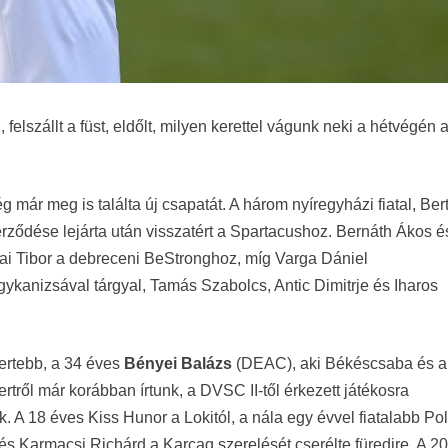
felszállt a füst, eldőlt, milyen kerettel vágunk neki a hétvégén 
g már meg is találta új csapatát. A három nyíregyházi fiatal, Ber
ődése lejárta után visszatért a Spartacushoz. Bernáth Ákos é
ai Tibor a debreceni BeStronghoz, míg Varga Dániel
agykanizsával tárgyal, Tamás Szabolcs, Antic Dimitrje és Iharos
mertebb, a 34 éves
Bényei Balázs
(DEAC), aki Békéscsaba és a
rtről már korábban írtunk, a DVSC II-től érkezett játékosra
 A 18 éves Kiss Hunor a Lokitól, a nála egy évvel fiatalabb Po
és Karmacsi Richárd a Karcag szerelését cserélte füredire. A 2