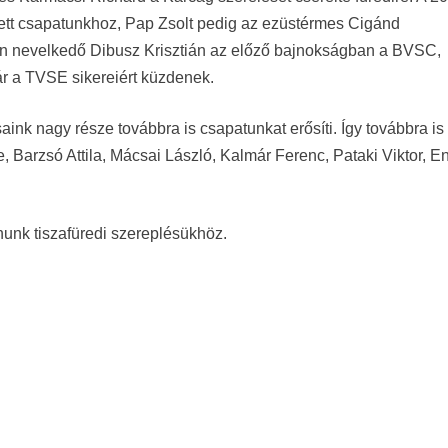
ett csapatunkhoz, Pap Zsolt pedig az ezüstérmes Cigánd
ten nevelkedő Dibusz Krisztián az előző bajnokságban a BVSC,
r a TVSE sikereiért küzdenek.
nk nagy része továbbra is csapatunkat erősíti. Így továbbra is
, Barzsó Attila, Mácsai László, Kalmár Ferenc, Pataki Viktor, E
nunk tiszafüredi szereplésükhöz.