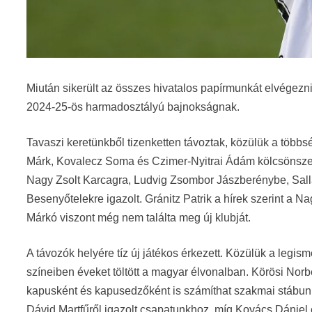
Miután sikerült az összes hivatalos papírmunkát elvégezni, 
2024-25-ös harmadosztályú bajnokságnak.
Tavaszi keretünkből tizenketten távoztak, közülük a többsé
Márk, Kovalecz Soma és Czimer-Nyitrai Ádám kölcsönszerz
Nagy Zsolt Karcagra, Ludvig Zsombor Jászberénybe, Sall
Besenyőtelekre igazolt. Gránitz Patrik a hírek szerint a N
Márkó viszont még nem találta meg új klubját.
A távozók helyére tíz új játékos érkezett. Közülük a legis
színeiben éveket töltött a magyar élvonalban. Körösi Norbe
kapusként és kapusedzőként is számíthat szakmai stábunk.
Dávid Martfűről igazolt csapatunkhoz, míg Kovács Dániel 