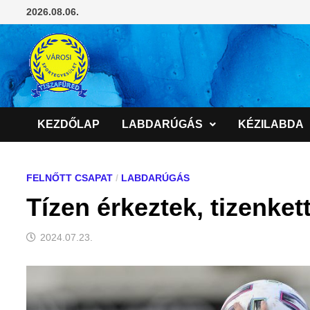
Skip
2026.08.06.
to
content
KEZDŐLAP
LABDARÚGÁS
KÉZILABDA
FELNŐTT CSAPAT
/
LABDARÚGÁS
Tízen érkeztek, tizenket
2024.07.23.