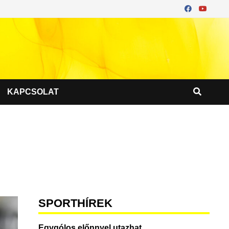
KAPCSOLAT
SPORTHÍREK
Egygólos előnnyel utazhat