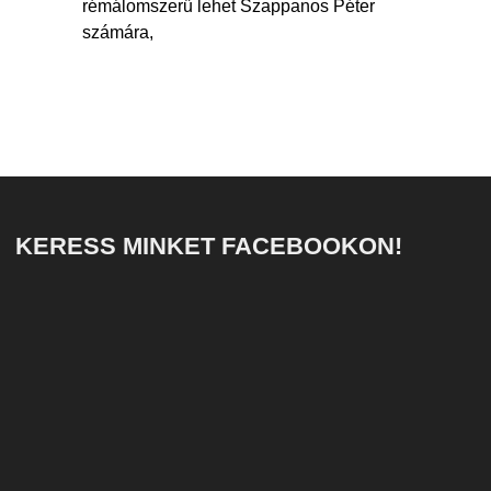
rémálomszerű lehet Szappanos Péter
számára,
KERESS MINKET FACEBOOKON!