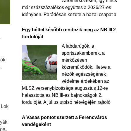
zárómérkőzésén, így nincs
már százszázalékos együttes a 2026/27-es
idényben. Parádésan kezdte a hazai csapat a
Egy héttel később rendezik meg az NB III 2.
fordulóját
a
A labdarúgók, a
sportszakemberek, a
tók
mérkőzésen
közreműködők, illetve a
s
nézők egészségének
védelme érdekében az
MLSZ versenybizottsága augusztus 12-re
halasztotta az NB III-as bajnokságok 2.
fordulóját. A július utolsó hétvégéjén rajtoló
 Loki
A Vasas pontot szerzett a Ferencváros
lyák
vendégeként
006-