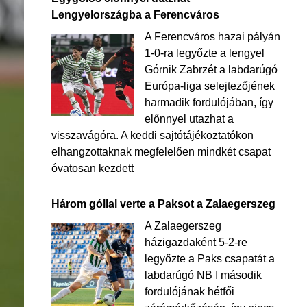
Lengyelországba a Ferencváros
A Ferencváros hazai pályán
1-0-ra legyőzte a lengyel
Górnik Zabrzét a labdarúgó
Európa-liga selejtezőjének
harmadik fordulójában, így
előnnyel utazhat a
visszavágóra. A keddi sajtótájékoztatókon
elhangzottaknak megfelelően mindkét csapat
óvatosan kezdett
Három góllal verte a Paksot a Zalaegerszeg
A Zalaegerszeg
házigazdaként 5-2-re
legyőzte a Paks csapatát a
labdarúgó NB I második
fordulójának hétfői