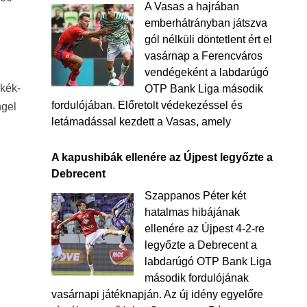
A Vasas a hajrában
emberhátrányban játszva
gól nélküli döntetlent ért el
vasárnap a Ferencváros
vendégeként a labdarúgó
 kék-
OTP Bank Liga második
fordulójában. Előretolt védekezéssel és
ngel
letámadással kezdett a Vasas, amely
A kapushibák ellenére az Újpest legyőzte a
Debrecent
Szappanos Péter két
hatalmas hibájának
ellenére az Újpest 4-2-re
legyőzte a Debrecent a
labdarúgó OTP Bank Liga
második fordulójának
vasárnapi játéknapján. Az új idény egyelőre