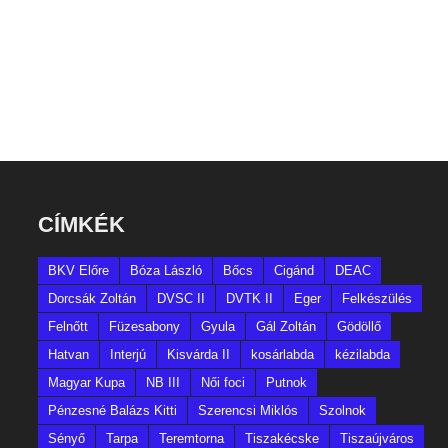
CÍMKÉK
BKV Előre
Bóza László
Bőcs
Cigánd
DEAC
Dorcsák Zoltán
DVSC II
DVTK II
Eger
Felkészülés
Felnőtt
Füzesabony
Gyula
Gál Zoltán
Gödöllő
Hatvan
Interjú
Kisvárda II
kosárlabda
kézilabda
Magyar Kupa
NB III
Női foci
Putnok
Pénzesné Balázs Kitti
Szerencsi Miklós
Szolnok
Sényő
Tarpa
Teremtorna
Tiszakécske
Tiszaújváros