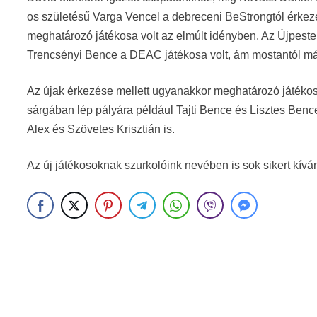
os születésű Varga Vencel a debreceni BeStrongtól érkez
meghatározó játékosa volt az elmúlt idényben. Az Újpes
Trencsényi Bence a DEAC játékosa volt, ám mostantól má
Az újak érkezése mellett ugyanakkor meghatározó játékosai
sárgában lép pályára például Tajti Bence és Lisztes Bence
Alex és Szövetes Krisztián is.
Az új játékosoknak szurkolóink nevében is sok sikert kívá