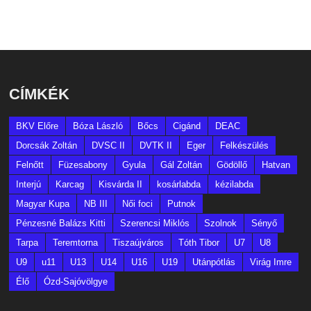
CÍMKÉK
BKV Előre
Bóza László
Bőcs
Cigánd
DEAC
Dorcsák Zoltán
DVSC II
DVTK II
Eger
Felkészülés
Felnőtt
Füzesabony
Gyula
Gál Zoltán
Gödöllő
Hatvan
Interjú
Karcag
Kisvárda II
kosárlabda
kézilabda
Magyar Kupa
NB III
Női foci
Putnok
Pénzesné Balázs Kitti
Szerencsi Miklós
Szolnok
Sényő
Tarpa
Teremtorna
Tiszaújváros
Tóth Tibor
U7
U8
U9
u11
U13
U14
U16
U19
Utánpótlás
Virág Imre
Élő
Ózd-Sajóvölgye