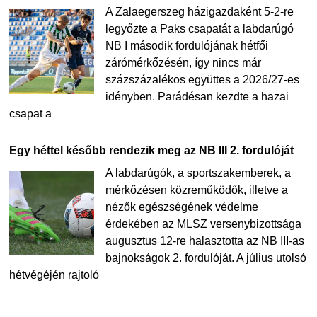
A Zalaegerszeg házigazdaként 5-2-re
legyőzte a Paks csapatát a labdarúgó
NB I második fordulójának hétfői
zárómérkőzésén, így nincs már
százszázalékos együttes a 2026/27-es
idényben. Parádésan kezdte a hazai
csapat a
Egy héttel később rendezik meg az NB III 2. fordulóját
A labdarúgók, a sportszakemberek, a
mérkőzésen közreműködők, illetve a
nézők egészségének védelme
érdekében az MLSZ versenybizottsága
augusztus 12-re halasztotta az NB III-as
bajnokságok 2. fordulóját. A július utolsó
hétvégéjén rajtoló