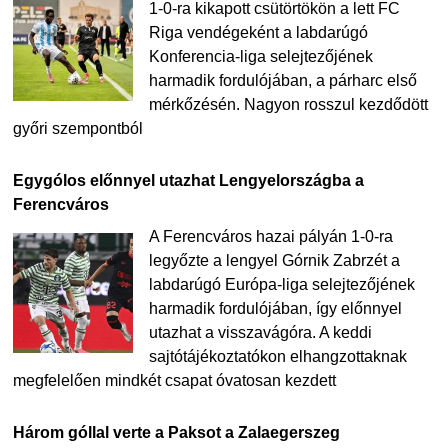
1-0-ra kikapott csütörtökön a lett FC
Riga vendégeként a labdarúgó
Konferencia-liga selejtezőjének
harmadik fordulójában, a párharc első
mérkőzésén. Nagyon rosszul kezdődött
győri szempontból
Egygólos előnnyel utazhat Lengyelországba a
Ferencváros
A Ferencváros hazai pályán 1-0-ra
legyőzte a lengyel Górnik Zabrzét a
labdarúgó Európa-liga selejtezőjének
harmadik fordulójában, így előnnyel
utazhat a visszavágóra. A keddi
sajtótájékoztatókon elhangzottaknak
megfelelően mindkét csapat óvatosan kezdett
Három góllal verte a Paksot a Zalaegerszeg