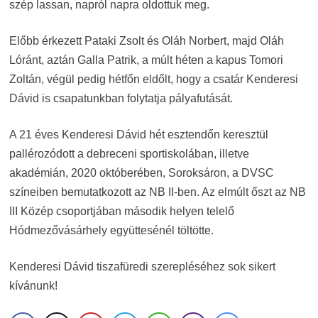
szép lassan, napról napra oldottuk meg.
Előbb érkezett Pataki Zsolt és Oláh Norbert, majd Oláh
Lóránt, aztán Galla Patrik, a múlt héten a kapus Tomori
Zoltán, végül pedig hétfőn eldőlt, hogy a csatár Kenderesi
Dávid is csapatunkban folytatja pályafutását.
A 21 éves Kenderesi Dávid hét esztendőn keresztül
pallérozódott a debreceni sportiskolában, illetve
akadémián, 2020 októberében, Soroksáron, a DVSC
színeiben bemutatkozott az NB II-ben. Az elmúlt őszt az NB
III Közép csoportjában második helyen telelő
Hódmezővásárhely együttesénél töltötte.
Kenderesi Dávid tiszafüredi szerepléséhez sok sikert
kívánunk!