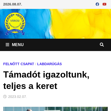
Skip
2026.08.07.
to
content
MENU
FELNŐTT CSAPAT
/
LABDARÚGÁS
Támadót igazoltunk,
teljes a keret
2023.02.07.