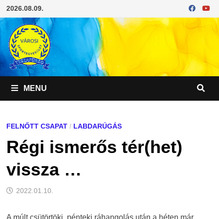
Skip
2026.08.09.
to
content
MENU
FELNŐTT CSAPAT
/
LABDARÚGÁS
Régi ismerős tér(het)
vissza …
2022.01.10.
A múlt csütörtöki, pénteki ráhangolás után a héten már