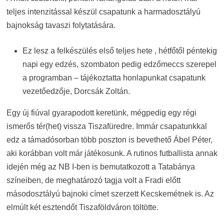
teljes intenzitással készül csapatunk a harmadosztályú
bajnokság tavaszi folytatására.
Ez lesz a felkészülés első teljes hete , hétfőtől péntekig
napi egy edzés, szombaton pedig edzőmeccs szerepel
a programban – tájékoztatta honlapunkat csapatunk
vezetőedzője, Dorcsák Zoltán.
Egy új fiúval gyarapodott keretünk, mégpedig egy régi
ismerős tér(het) vissza Tiszafüredre. Immár csapatunkkal
edz a támadósorban több poszton is bevethető Ábel Péter,
aki korábban volt már játékosunk. A rutinos futballista annak
idején még az NB I-ben is bemutatkozott a Tatabánya
színeiben, de meghatározó tagja volt a Fradi előtt
másodosztályú bajnoki címet szerzett Kecskemétnek is. Az
elmúlt két esztendőt Tiszaföldváron töltötte.