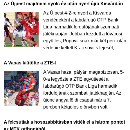
Az Újpest majdnem nyolc év után nyert újra Kisvárdán
Az Újpest 4-2-re nyert a Kisvárda
vendégeként a labdarúgó OTP Bank
Liga harmadik fordulójának szombati
játéknapján. Jobban kezdett a fővárosi
együttes, Popovicsnak már két perc után
védenie kellett Krajcsovics fejesét,
A Vasas kiütötte a ZTE-t
A Vasas hazai pályán magabiztosan, 5-
0-a legyőzte a ZTE együttesét a
labdarúgó OTP Bank Liga harmadik
fordulójának szombati játéknapján. Az
újonc angyalföldi csapat már a 7.
percben kétgólos előnyben volt,
A felcsútiak a hosszabbításban vitték el a három pontot
az MTK otthonából