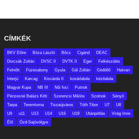
CÍMKÉK
BKV Előre
Bóza László
Bőcs
Cigánd
DEAC
Dorcsák Zoltán
DVSC II
DVTK II
Eger
Felkészülés
Felnőtt
Füzesabony
Gyula
Gál Zoltán
Gödöllő
Hatvan
Interjú
Karcag
Kisvárda II
kosárlabda
kézilabda
Magyar Kupa
NB III
Női foci
Putnok
Pénzesné Balázs Kitti
Szerencsi Miklós
Szolnok
Sényő
Tarpa
Teremtorna
Tiszaújváros
Tóth Tibor
U7
U8
U9
u11
U13
U14
U16
U19
Utánpótlás
Virág Imre
Élő
Ózd-Sajóvölgye