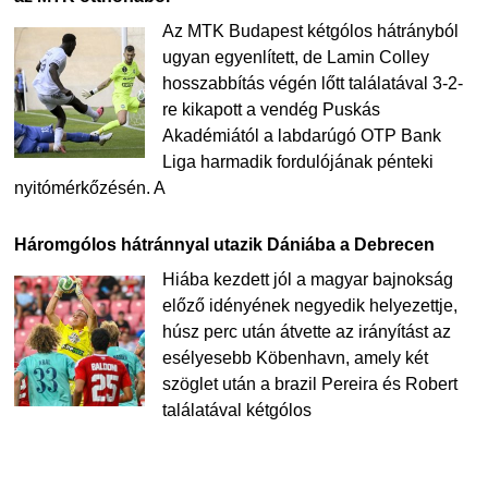
Az MTK Budapest kétgólos hátrányból
ugyan egyenlített, de Lamin Colley
hosszabbítás végén lőtt találatával 3-2-
re kikapott a vendég Puskás
Akadémiától a labdarúgó OTP Bank
Liga harmadik fordulójának pénteki
nyitómérkőzésén. A
Háromgólos hátránnyal utazik Dániába a Debrecen
Hiába kezdett jól a magyar bajnokság
előző idényének negyedik helyezettje,
húsz perc után átvette az irányítást az
esélyesebb Köbenhavn, amely két
szöglet után a brazil Pereira és Robert
találatával kétgólos