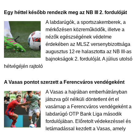
Egy héttel később rendezik meg az NB III 2. fordulóját
A labdarúgók, a sportszakemberek, a
mérkőzésen közreműködők, illetve a
nézők egészségének védelme
érdekében az MLSZ versenybizottsága
augusztus 12-re halasztotta az NB III-as
bajnokságok 2. fordulóját. A július utolsó
hétvégéjén rajtoló
A Vasas pontot szerzett a Ferencváros vendégeként
A Vasas a hajrában emberhátrányban
játszva gól nélküli döntetlent ért el
vasárnap a Ferencváros vendégeként a
labdarúgó OTP Bank Liga második
fordulójában. Előretolt védekezéssel és
letámadással kezdett a Vasas, amely