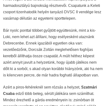
harmadosztályú bajnokság résztvevői. Csapatunk a Keleti
csoport tizenhatodik helyén tanyázó DVSC II vendége lesz
vasárnap délután az egyetemi sporttelepen.
Bár nyolc ponttal többet gyűjtött együttesünk, mint a kis-
Loki, nem lehet azt állítani, hogy esélyesként utaznánk
Debrecenbe. Ennek igazából egyetlen oka van:
vezetőedzőnk, Dorcsák Zoltán meglehetősen foghíjas
keretből állíthatja össze csapatát. A múlt héthez képest
azért annyit javult a helyzetünk, hogy újabb játékos nem
dőlt ki a sorból, s akad olyan korábbi hiányzónk, aki ha nem
is kilencven percre, de már hadra fogható állapotban van.
Azért a piros-fehéreknél sem rózsás a helyzet,
Szatmári
Csaba
edző több beteg, sérült játékára sem számíthat.
Mindez érezhető a gárda eredményein is: zsinórban öt