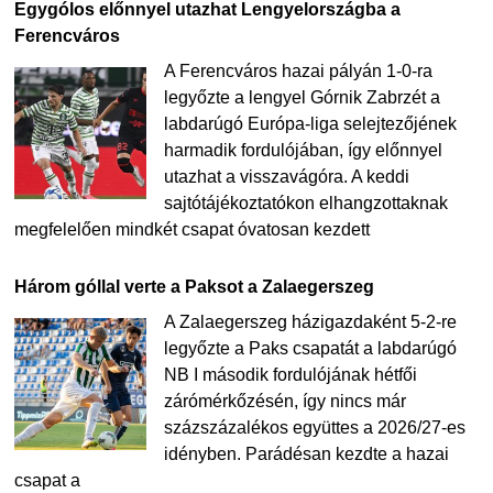
Egygólos előnnyel utazhat Lengyelországba a
Ferencváros
A Ferencváros hazai pályán 1-0-ra
legyőzte a lengyel Górnik Zabrzét a
labdarúgó Európa-liga selejtezőjének
harmadik fordulójában, így előnnyel
utazhat a visszavágóra. A keddi
sajtótájékoztatókon elhangzottaknak
megfelelően mindkét csapat óvatosan kezdett
Három góllal verte a Paksot a Zalaegerszeg
A Zalaegerszeg házigazdaként 5-2-re
legyőzte a Paks csapatát a labdarúgó
NB I második fordulójának hétfői
zárómérkőzésén, így nincs már
százszázalékos együttes a 2026/27-es
idényben. Parádésan kezdte a hazai
csapat a