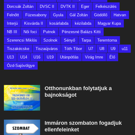
Dorcsák Zoltán
DVSC II
DVTK II
Eger
Felkészülés
Felnőtt
Füzesabony
Gyula
Gál Zoltán
Gödöllő
Hatvan
Interjú
Kisvárda II
kosárlabda
kézilabda
Magyar Kupa
NB III
Női foci
Putnok
Pénzesné Balázs Kitti
Szerencsi Miklós
Szolnok
Sényő
Tarpa
Teremtorna
Tiszakécske
Tiszaújváros
Tóth Tibor
U7
U8
U9
u11
U13
U14
U16
U19
Utánpótlás
Virág Imre
Élő
Ózd-Sajóvölgye
Otthonunkban folytatjuk a
bajnokságot
Immáron szombaton fogadjuk
ellenfeleinket