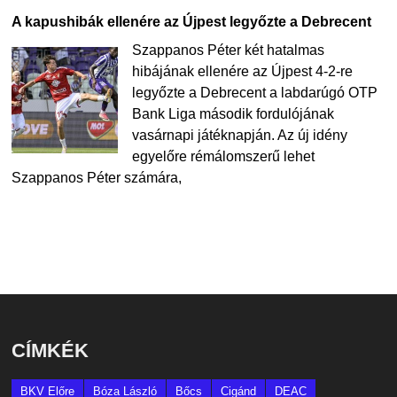
A kapushibák ellenére az Újpest legyőzte a Debrecent
Szappanos Péter két hatalmas
hibájának ellenére az Újpest 4-2-re
legyőzte a Debrecent a labdarúgó OTP
Bank Liga második fordulójának
vasárnapi játéknapján. Az új idény
egyelőre rémálomszerű lehet
Szappanos Péter számára,
CÍMKÉK
BKV Előre
Bóza László
Bőcs
Cigánd
DEAC