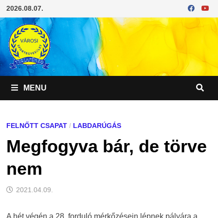
Skip
2026.08.07.
to
content
MENU
FELNŐTT CSAPAT
/
LABDARÚGÁS
Megfogyva bár, de törve
nem
2021.04.09.
A hét végén a 28. forduló mérkőzésein lépnek pályára a