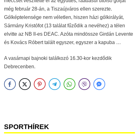
meccsét veszítette el az együttes, ráadásul utolsó gólját
még február 28-án, a Tiszaújváros ellen szerezte.
Gólképtelensége nem véletlen, hiszen házi gólkirályát,
Sármány Kristófot (13 találat fűződik a nevéhez) a télen
elvitte az NB II-es DEAC. Azóta mindössze Girdán Levente
és Kovács Róbert talált egyszer, egyszer a kapuba …
A vasárnapi bajnoki találkozó 16.30-kor kezdődik
Debrecenben.
SPORTHÍREK