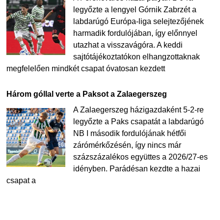
legyőzte a lengyel Górnik Zabrzét a
labdarúgó Európa-liga selejtezőjének
harmadik fordulójában, így előnnyel
utazhat a visszavágóra. A keddi
sajtótájékoztatókon elhangzottaknak
megfelelően mindkét csapat óvatosan kezdett
Három góllal verte a Paksot a Zalaegerszeg
A Zalaegerszeg házigazdaként 5-2-re
legyőzte a Paks csapatát a labdarúgó
NB I második fordulójának hétfői
zárómérkőzésén, így nincs már
százszázalékos együttes a 2026/27-es
idényben. Parádésan kezdte a hazai
csapat a