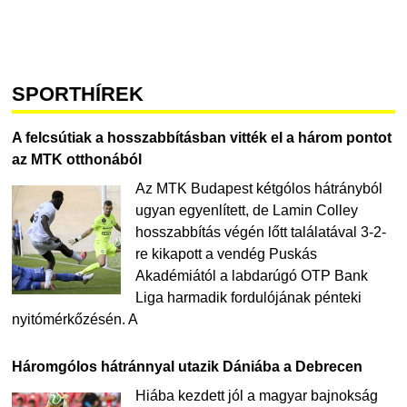
SPORTHÍREK
A felcsútiak a hosszabbításban vitték el a három pontot
az MTK otthonából
Az MTK Budapest kétgólos hátrányból
ugyan egyenlített, de Lamin Colley
hosszabbítás végén lőtt találatával 3-2-
re kikapott a vendég Puskás
Akadémiától a labdarúgó OTP Bank
Liga harmadik fordulójának pénteki
nyitómérkőzésén. A
Háromgólos hátránnyal utazik Dániába a Debrecen
Hiába kezdett jól a magyar bajnokság