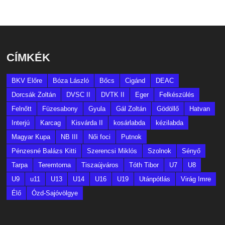
CÍMKÉK
BKV Előre
Bóza László
Bőcs
Cigánd
DEAC
Dorcsák Zoltán
DVSC II
DVTK II
Eger
Felkészülés
Felnőtt
Füzesabony
Gyula
Gál Zoltán
Gödöllő
Hatvan
Interjú
Karcag
Kisvárda II
kosárlabda
kézilabda
Magyar Kupa
NB III
Női foci
Putnok
Pénzesné Balázs Kitti
Szerencsi Miklós
Szolnok
Sényő
Tarpa
Teremtorna
Tiszaújváros
Tóth Tibor
U7
U8
U9
u11
U13
U14
U16
U19
Utánpótlás
Virág Imre
Élő
Ózd-Sajóvölgye