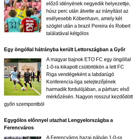
előző idényének negyedik helyezettje,
húsz perc után átvette az irányítást az
esélyesebb Köbenhavn, amely két
szöglet után a brazil Pereira és Robert
találatával kétgólos
Egy öngóllal hátrányba került Lettországban a Győr
A magyar bajnok ETO FC egy öngóllal
1-0-ra kikapott csütörtökön a lett FC
Riga vendégeként a labdarúgó
Konferencia-liga selejtezőjének
harmadik fordulójában, a párharc első
mérkőzésén. Nagyon rosszul kezdődött
győri szempontból
Egygólos előnnyel utazhat Lengyelországba a
Ferencváros
A Ferencváros hazai pályán 1-0-ra