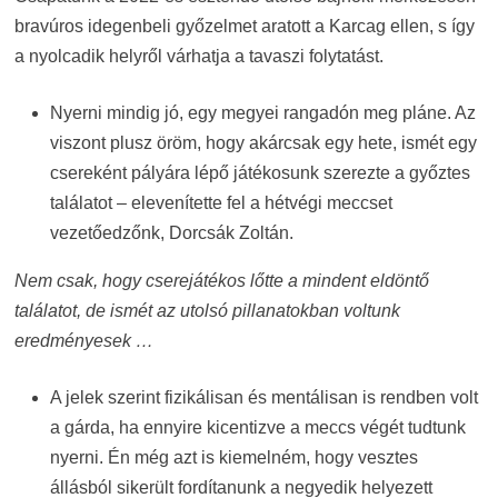
bravúros idegenbeli győzelmet aratott a Karcag ellen, s így
a nyolcadik helyről várhatja a tavaszi folytatást.
Nyerni mindig jó, egy megyei rangadón meg pláne. Az
viszont plusz öröm, hogy akárcsak egy hete, ismét egy
csereként pályára lépő játékosunk szerezte a győztes
találatot – elevenítette fel a hétvégi meccset
vezetőedzőnk, Dorcsák Zoltán.
Nem csak, hogy cserejátékos lőtte a mindent eldöntő
találatot, de ismét az utolsó pillanatokban voltunk
eredményesek …
A jelek szerint fizikálisan és mentálisan is rendben volt
a gárda, ha ennyire kicentizve a meccs végét tudtunk
nyerni. Én még azt is kiemelném, hogy vesztes
állásból sikerült fordítanunk a negyedik helyezett