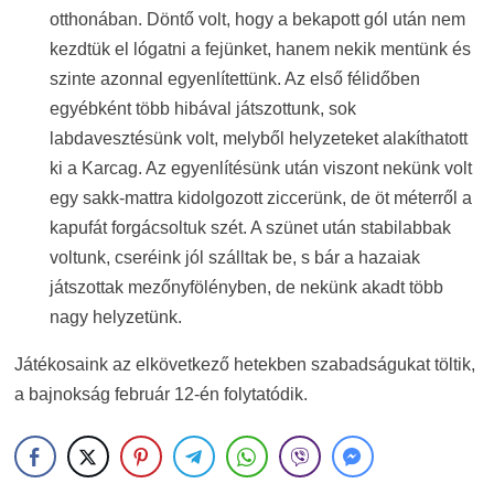
otthonában. Döntő volt, hogy a bekapott gól után nem
kezdtük el lógatni a fejünket, hanem nekik mentünk és
szinte azonnal egyenlítettünk. Az első félidőben
egyébként több hibával játszottunk, sok
labdavesztésünk volt, melyből helyzeteket alakíthatott
ki a Karcag. Az egyenlítésünk után viszont nekünk volt
egy sakk-mattra kidolgozott ziccerünk, de öt méterről a
kapufát forgácsoltuk szét. A szünet után stabilabbak
voltunk, cseréink jól szálltak be, s bár a hazaiak
játszottak mezőnyfölényben, de nekünk akadt több
nagy helyzetünk.
Játékosaink az elkövetkező hetekben szabadságukat töltik,
a bajnokság február 12-én folytatódik.