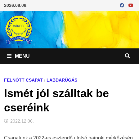
Skip
2026.08.08.
to
content
MENU
FELNŐTT CSAPAT
/
LABDARÚGÁS
Ismét jól szálltak be
cseréink
2022.12.06.
Csapatunk a 2022-es esztendő utolsó bajnoki mérkőzésén