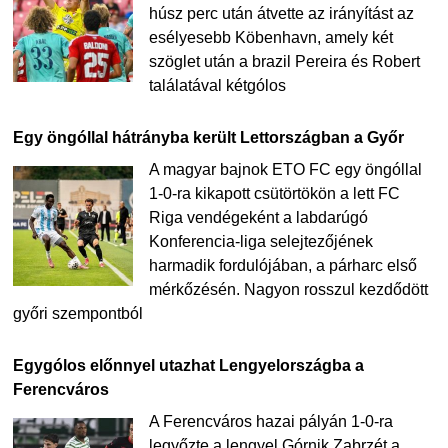
húsz perc után átvette az irányítást az
esélyesebb Köbenhavn, amely két
szöglet után a brazil Pereira és Robert
találatával kétgólos
Egy öngóllal hátrányba került Lettországban a Győr
A magyar bajnok ETO FC egy öngóllal
1-0-ra kikapott csütörtökön a lett FC
Riga vendégeként a labdarúgó
Konferencia-liga selejtezőjének
harmadik fordulójában, a párharc első
mérkőzésén. Nagyon rosszul kezdődött
győri szempontból
Egygólos előnnyel utazhat Lengyelországba a
Ferencváros
A Ferencváros hazai pályán 1-0-ra
legyőzte a lengyel Górnik Zabrzét a