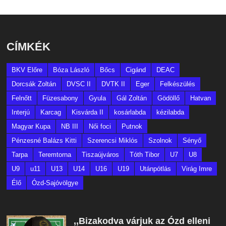
CÍMKÉK
BKV Előre
Bóza László
Bőcs
Cigánd
DEAC
Dorcsák Zoltán
DVSC II
DVTK II
Eger
Felkészülés
Felnőtt
Füzesabony
Gyula
Gál Zoltán
Gödöllő
Hatvan
Interjú
Karcag
Kisvárda II
kosárlabda
kézilabda
Magyar Kupa
NB III
Női foci
Putnok
Pénzesné Balázs Kitti
Szerencsi Miklós
Szolnok
Sényő
Tarpa
Teremtorna
Tiszaújváros
Tóth Tibor
U7
U8
U9
u11
U13
U14
U16
U19
Utánpótlás
Virág Imre
Élő
Ózd-Sajóvölgye
,,Bizakodva várjuk az Ózd elleni