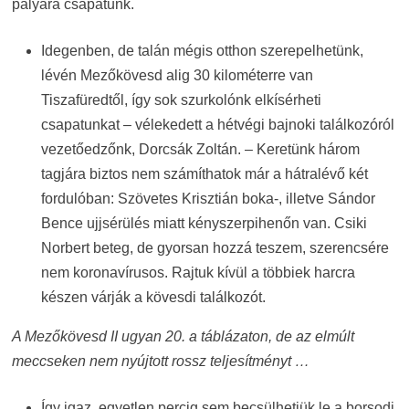
pályára csapatunk.
Idegenben, de talán mégis otthon szerepelhetünk,
lévén Mezőkövesd alig 30 kilométerre van
Tiszafüredtől, így sok szurkolónk elkísérheti
csapatunkat – vélekedett a hétvégi bajnoki találkozóról
vezetőedzőnk, Dorcsák Zoltán. – Keretünk három
tagjára biztos nem számíthatok már a hátralévő két
fordulóban: Szövetes Krisztián boka-, illetve Sándor
Bence ujjsérülés miatt kényszerpihenőn van. Csiki
Norbert beteg, de gyorsan hozzá teszem, szerencsére
nem koronavírusos. Rajtuk kívül a többiek harcra
készen várják a kövesdi találkozót.
A Mezőkövesd II ugyan 20. a táblázaton, de az elmúlt
meccseken nem nyújtott rossz teljesítményt …
Így igaz, egyetlen percig sem becsülhetjük le a borsodi