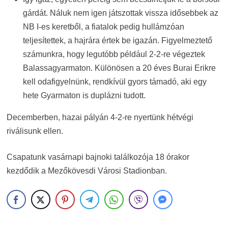
gárdát. Náluk nem igen játszottak vissza idősebbek az
NB I-es keretből, a fiatalok pedig hullámzóan
teljesítettek, a hajrára értek be igazán. Figyelmeztető
számunkra, hogy legutóbb például 2-2-re végeztek
Balassagyarmaton. Különösen a 20 éves Burai Erikre
kell odafigyelnünk, rendkívül gyors támadó, aki egy
hete Gyarmaton is duplázni tudott.
Decemberben, hazai pályán 4-2-re nyertünk hétvégi
riválisunk ellen.
Csapatunk vasárnapi bajnoki találkozója 18 órakor
kezdődik a Mezőkövesdi Városi Stadionban.