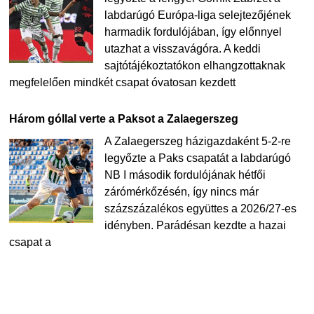
labdarúgó Európa-liga selejtezőjének
harmadik fordulójában, így előnnyel
utazhat a visszavágóra. A keddi
sajtótájékoztatókon elhangzottaknak
megfelelően mindkét csapat óvatosan kezdett
Három góllal verte a Paksot a Zalaegerszeg
A Zalaegerszeg házigazdaként 5-2-re
legyőzte a Paks csapatát a labdarúgó
NB I második fordulójának hétfői
zárómérkőzésén, így nincs már
százszázalékos együttes a 2026/27-es
idényben. Parádésan kezdte a hazai
csapat a