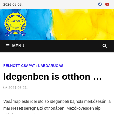
Skip
2026.08.08.
to
content
MENU
FELNŐTT CSAPAT
/
LABDARÚGÁS
Idegenben is otthon …
2021.05.21.
Vasárnap este idei utolsó idegenbeli bajnoki mérkőzésén, a
már kiesett sereghajtó otthonában, Mezőkövesden lép