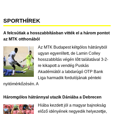
SPORTHÍREK
A felcsútiak a hosszabbításban vitték el a három pontot
az MTK otthonából
Az MTK Budapest kétgólos hátrányból
ugyan egyenlített, de Lamin Colley
hosszabbítás végén lőtt találatával 3-2-
re kikapott a vendég Puskás
Akadémiától a labdarúgó OTP Bank
Liga harmadik fordulójának pénteki
nyitómérkőzésén. A
Háromgólos hátránnyal utazik Dániába a Debrecen
Hiába kezdett jól a magyar bajnokság
előző idényének negyedik helyezettje,