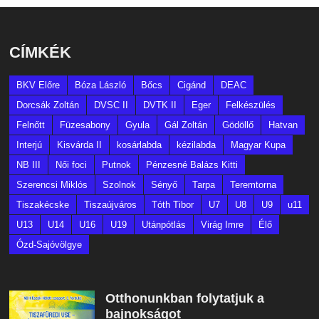
CÍMKÉK
BKV Előre
Bóza László
Bőcs
Cigánd
DEAC
Dorcsák Zoltán
DVSC II
DVTK II
Eger
Felkészülés
Felnőtt
Füzesabony
Gyula
Gál Zoltán
Gödöllő
Hatvan
Interjú
Kisvárda II
kosárlabda
kézilabda
Magyar Kupa
NB III
Női foci
Putnok
Pénzesné Balázs Kitti
Szerencsi Miklós
Szolnok
Sényő
Tarpa
Teremtorna
Tiszakécske
Tiszaújváros
Tóth Tibor
U7
U8
U9
u11
U13
U14
U16
U19
Utánpótlás
Virág Imre
Élő
Ózd-Sajóvölgye
Otthonunkban folytatjuk a
bajnokságot