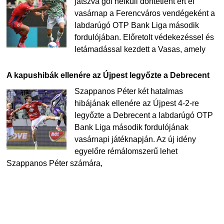
játszva gól nélküli döntetlent ért el
vasárnap a Ferencváros vendégeként a
labdarúgó OTP Bank Liga második
fordulójában. Előretolt védekezéssel és
letámadással kezdett a Vasas, amely
A kapushibák ellenére az Újpest legyőzte a Debrecent
Szappanos Péter két hatalmas
hibájának ellenére az Újpest 4-2-re
legyőzte a Debrecent a labdarúgó OTP
Bank Liga második fordulójának
vasárnapi játéknapján. Az új idény
egyelőre rémálomszerű lehet
Szappanos Péter számára,