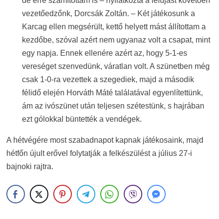
de erre számítottam is – nyilatkozta a lefújást követően
vezetőedzőnk, Dorcsák Zoltán. – Két játékosunk a
Karcag ellen megsérült, kettő helyett mást állítottam a
kezdőbe, szóval azért nem ugyanaz volt a csapat, mint
egy napja. Ennek ellenére azért az, hogy 5-1-es
vereséget szenvedünk, váratlan volt. A szünetben még
csak 1-0-ra vezettek a szegediek, majd a második
félidő elején Horváth Máté találatával egyenlítettünk,
ám az ivószünet után teljesen szétestünk, s hajrában
ezt gólokkal büntették a vendégek.
A hétvégére most szabadnapot kapnak játékosaink, majd
hétfőn újult erővel folytatják a felkészülést a július 27-i
bajnoki rajtra.