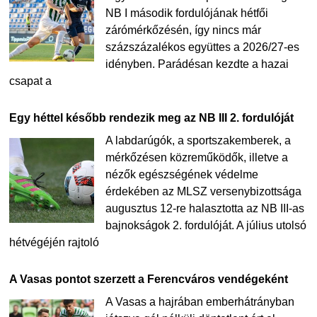
NB I második fordulójának hétfői
zárómérkőzésén, így nincs már
százszázalékos együttes a 2026/27-es
idényben. Parádésan kezdte a hazai
csapat a
Egy héttel később rendezik meg az NB III 2. fordulóját
A labdarúgók, a sportszakemberek, a
mérkőzésen közreműködők, illetve a
nézők egészségének védelme
érdekében az MLSZ versenybizottsága
augusztus 12-re halasztotta az NB III-as
bajnokságok 2. fordulóját. A július utolsó
hétvégéjén rajtoló
A Vasas pontot szerzett a Ferencváros vendégeként
A Vasas a hajrában emberhátrányban