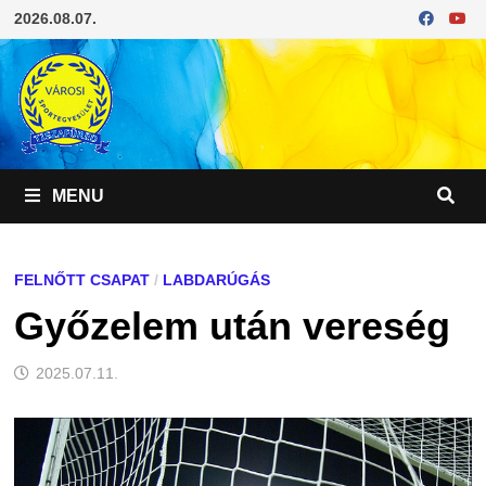
Skip
2026.08.07.
to
content
MENU
FELNŐTT CSAPAT
/
LABDARÚGÁS
Győzelem után vereség
2025.07.11.