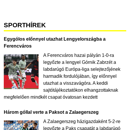
SPORTHÍREK
Egygólos előnnyel utazhat Lengyelországba a
Ferencváros
A Ferencváros hazai pályán 1-0-ra
legyőzte a lengyel Górnik Zabrzét a
labdarúgó Európa-liga selejtezőjének
harmadik fordulójában, így előnnyel
utazhat a visszavágóra. A keddi
sajtótájékoztatókon elhangzottaknak
megfelelően mindkét csapat óvatosan kezdett
Három góllal verte a Paksot a Zalaegerszeg
A Zalaegerszeg házigazdaként 5-2-re
legyőzte a Paks csapatát a labdarúgó