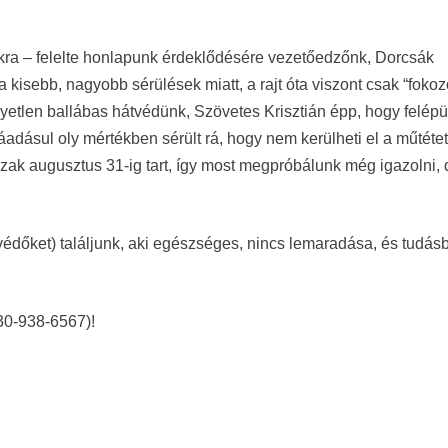
a – felelte honlapunk érdeklődésére vezetőedzőnk, Dorcsák
a kisebb, nagyobb sérülések miatt, a rajt óta viszont csak “fokoz
yetlen ballábas hátvédünk, Szövetes Krisztián épp, hogy felépü
áadásul oly mértékben sérült rá, hogy nem kerülheti el a műtétet
őszak augusztus 31-ig tart, így most megpróbálunk még igazolni,
(védőket) találjunk, aki egészséges, nincs lemaradása, és tudás
-30-938-6567)!