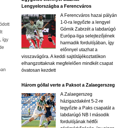
Lengyelországba a Ferencváros
A Ferencváros hazai pályán
1-0-ra legyőzte a lengyel
ódott
Górnik Zabrzét a labdarúgó
lt
Európa-liga selejtezőjének
, így
harmadik fordulójában, így
 de
előnnyel utazhat a
visszavágóra. A keddi sajtótájékoztatókon
elhangzottaknak megfelelően mindkét csapat
ban
óvatosan kezdett
Három góllal verte a Paksot a Zalaegerszeg
A Zalaegerszeg
házigazdaként 5-2-re
legyőzte a Paks csapatát a
labdarúgó NB I második
fordulójának hétfői