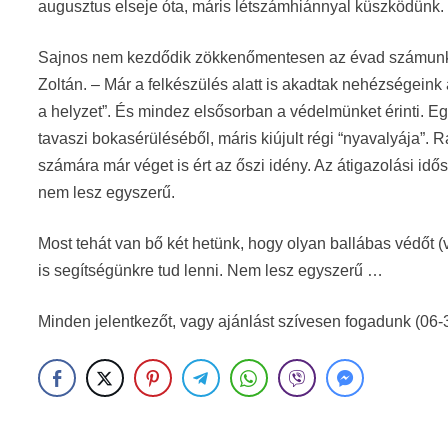
augusztus elseje óta, máris létszámhiánnyal küszködünk.
Sajnos nem kezdődik zökkenőmentesen az évad számunkr
Zoltán. – Már a felkészülés alatt is akadtak nehézségeink 
a helyzet”. És mindez elsősorban a védelmünket érinti. Eg
tavaszi bokasérüléséből, máris kiújult régi “nyavalyája”. R
számára már véget is ért az őszi idény. Az átigazolási id
nem lesz egyszerű.
Most tehát van bő két hetünk, hogy olyan ballábas védőt 
is segítségünkre tud lenni. Nem lesz egyszerű …
Minden jelentkezőt, vagy ajánlást szívesen fogadunk (06