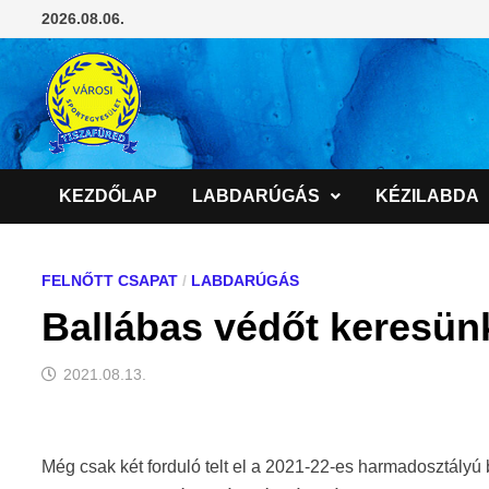
Skip
2026.08.06.
to
content
KEZDŐLAP
LABDARÚGÁS
KÉZILABDA
FELNŐTT CSAPAT
/
LABDARÚGÁS
Ballábas védőt keresün
2021.08.13.
Még csak két forduló telt el a 2021-22-es harmadosztályú