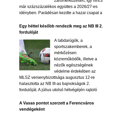
zárómérkőzésén, így nincs
már százszázalékos együttes a 2026/27-es
idényben. Parádésan kezdte a hazai csapat a
Egy héttel később rendezik meg az NB III 2.
fordulóját
A labdarúgók, a
sportszakemberek, a
mérkőzésen
közreműködők, illetve a
nézők egészségének
védelme érdekében az
MLSZ versenybizottsága augusztus 12-re
halasztotta az NB III-as bajnokságok 2.
fordulóját. A július utolsó hétvégéjén rajtoló
A Vasas pontot szerzett a Ferencváros
vendégeként