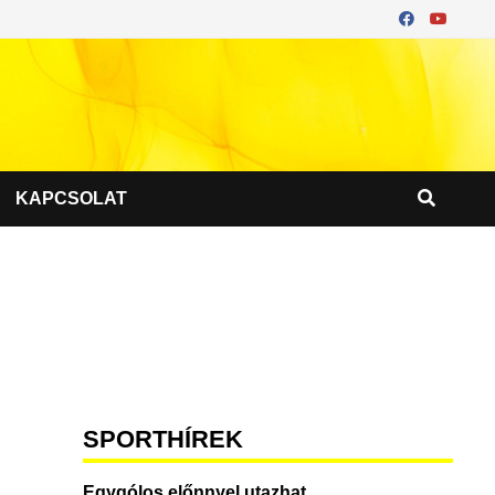
KAPCSOLAT
SPORTHÍREK
Egygólos előnnyel utazhat