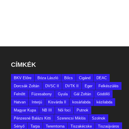
CÍMKÉK
BKV Előre
Bóza László
Bőcs
Cigánd
DEAC
Dorcsák Zoltán
DVSC II
DVTK II
Eger
Felkészülés
Felnőtt
Füzesabony
Gyula
Gál Zoltán
Gödöllő
Hatvan
Interjú
Kisvárda II
kosárlabda
kézilabda
Magyar Kupa
NB III
Női foci
Putnok
Pénzesné Balázs Kitti
Szerencsi Miklós
Szolnok
Sényő
Tarpa
Teremtorna
Tiszakécske
Tiszaújváros