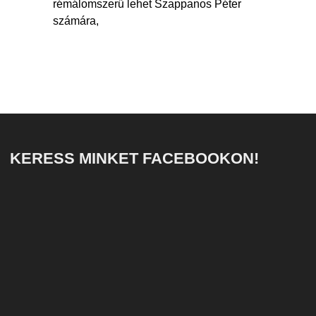
rémálomszerű lehet Szappanos Péter
számára,
KERESS MINKET FACEBOOKON!