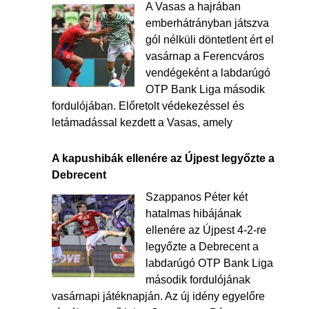
A Vasas a hajrában
emberhátrányban játszva
gól nélküli döntetlent ért el
vasárnap a Ferencváros
vendégeként a labdarúgó
OTP Bank Liga második
fordulójában. Előretolt védekezéssel és
letámadással kezdett a Vasas, amely
A kapushibák ellenére az Újpest legyőzte a
Debrecent
Szappanos Péter két
hatalmas hibájának
ellenére az Újpest 4-2-re
legyőzte a Debrecent a
labdarúgó OTP Bank Liga
második fordulójának
vasárnapi játéknapján. Az új idény egyelőre