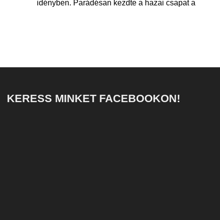
idényben. Parádésan kezdte a hazai csapat a
KERESS MINKET FACEBOOKON!