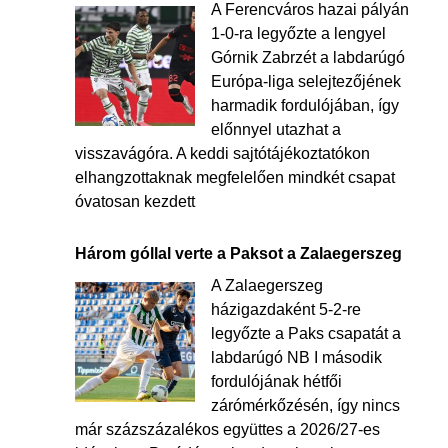
A Ferencváros hazai pályán
1-0-ra legyőzte a lengyel
Górnik Zabrzét a labdarúgó
Európa-liga selejtezőjének
harmadik fordulójában, így
előnnyel utazhat a
visszavágóra. A keddi sajtótájékoztatókon
elhangzottaknak megfelelően mindkét csapat
óvatosan kezdett
Három góllal verte a Paksot a Zalaegerszeg
A Zalaegerszeg
házigazdaként 5-2-re
legyőzte a Paks csapatát a
labdarúgó NB I második
fordulójának hétfői
zárómérkőzésén, így nincs
már százszázalékos együttes a 2026/27-es