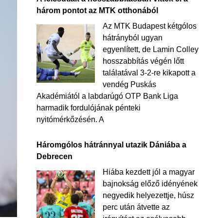
három pontot az MTK otthonából
Az MTK Budapest kétgólos
hátrányból ugyan
egyenlített, de Lamin Colley
hosszabbítás végén lőtt
találatával 3-2-re kikapott a
vendég Puskás
Akadémiától a labdarúgó OTP Bank Liga
harmadik fordulójának pénteki
nyitómérkőzésén. A
Háromgólos hátránnyal utazik Dániába a
Debrecen
Hiába kezdett jól a magyar
bajnokság előző idényének
negyedik helyezettje, húsz
perc után átvette az