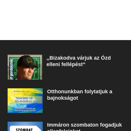
,,Bizakodva várjuk az Ózd
elleni fellépést”
Otthonunkban folytatjuk a
bajnokságot
Immáron szombaton fogadjuk