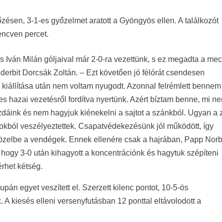
zésen, 3-1-es győzelmet aratott a Gyöngyös ellen. A találkozót
encven percet.
s Iván Milán góljaival már 2-0-ra vezettünk, s ez megadta a me
i derbit Dorcsák Zoltán. – Ezt követően jó félórát csendesen
 kiállítása után nem voltam nyugodt. Azonnal felrémlett bennem
es hazai vezetésről fordítva nyertünk. Azért bíztam benne, mi n
zdáink és nem hagyjuk kiénekelni a sajtot a szánkból. Ugyan a 
ásokból veszélyeztettek. Csapatvédekezésünk jól működött, így
 közelbe a vendégek. Ennek ellenére csak a hajrában, Papp Norb
ogy 3-0 után kihagyott a koncentrációnk és hagytuk szépíteni
rhet kétség.
n egyet veszített el. Szerzett kilenc pontot, 10-5-ös
A kiesés elleni versenyfutásban 12 ponttal eltávolodott a