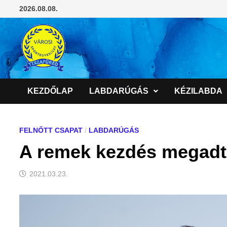
Skip
2026.08.08.
to
content
KEZDŐLAP
LABDARÚGÁS
KÉZILABDA
FELNŐTT CSAPAT
/
LABDARÚGÁS
A remek kezdés megadt
2021.03.23.