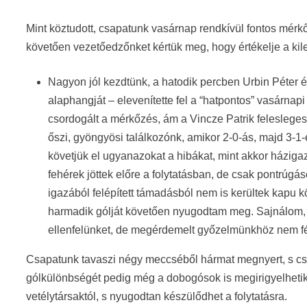
Mint köztudott, csapatunk vasárnap rendkívül fontos mérkő
követően vezetőedzőnket kértük meg, hogy értékelje a kil
Nagyon jól kezdtünk, a hatodik percben Urbin Péter é
alaphangját – elevenítette fel a “hatpontos” vasárnap
csordogált a mérkőzés, ám a Vincze Patrik felesleges
őszi, gyöngyösi találkozónk, amikor 2-0-ás, majd 3-1-
követjük el ugyanazokat a hibákat, mint akkor háziga
fehérek jöttek előre a folytatásban, de csak pontrúg
igazából felépített támadásból nem is kerültek kapu
harmadik gólját követően nyugodtam meg. Sajnálom, h
ellenfelünket, de megérdemelt győzelmünkhöz nem fé
Csapatunk tavaszi négy meccséből hármat megnyert, s csupá
gólkülönbségét pedig még a dobogósok is megirigyelhetik. 
vetélytársaktól, s nyugodtan készülődhet a folytatásra.