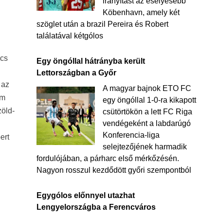
irányítást az esélyesebb
Köbenhavn, amely két
szöglet után a brazil Pereira és Robert
találatával kétgólos
ccs
Egy öngóllal hátrányba került
Lettországban a Győr
 az
A magyar bajnok ETO FC
em
egy öngóllal 1-0-ra kikapott
zöld-
csütörtökön a lett FC Riga
vendégeként a labdarúgó
Konferencia-liga
ert
selejtezőjének harmadik
fordulójában, a párharc első mérkőzésén.
Nagyon rosszul kezdődött győri szempontból
Egygólos előnnyel utazhat
Lengyelországba a Ferencváros