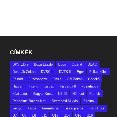
CÍMKÉK
BKV Előre
Bóza László
Bőcs
Cigánd
DEAC
Dorcsák Zoltán
DVSC II
DVTK II
Eger
Felkészülés
Felnőtt
Füzesabony
Gyula
Gál Zoltán
Gödöllő
Hatvan
Interjú
Karcag
Kisvárda II
kosárlabda
kézilabda
Magyar Kupa
NB III
Női foci
Putnok
Pénzesné Balázs Kitti
Szerencsi Miklós
Szolnok
Sényő
Tarpa
Teremtorna
Tiszaújváros
Tóth Tibor
U7
U8
U9
u11
U13
U14
U16
U19