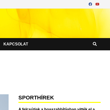
KAPCSOLAT
SPORTHÍREK
A felcsútiak a hosszabbításban vitték el a