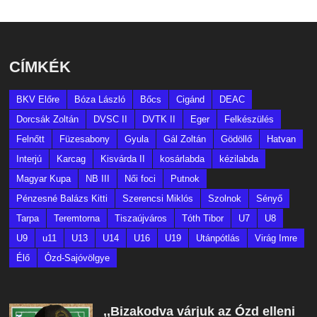
CÍMKÉK
BKV Előre
Bóza László
Bőcs
Cigánd
DEAC
Dorcsák Zoltán
DVSC II
DVTK II
Eger
Felkészülés
Felnőtt
Füzesabony
Gyula
Gál Zoltán
Gödöllő
Hatvan
Interjú
Karcag
Kisvárda II
kosárlabda
kézilabda
Magyar Kupa
NB III
Női foci
Putnok
Pénzesné Balázs Kitti
Szerencsi Miklós
Szolnok
Sényő
Tarpa
Teremtorna
Tiszaújváros
Tóth Tibor
U7
U8
U9
u11
U13
U14
U16
U19
Utánpótlás
Virág Imre
Élő
Ózd-Sajóvölgye
,,Bizakodva várjuk az Ózd elleni