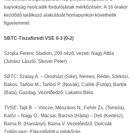
bajnokság nyolcadik fordulójának mérkőzésén. A 16 órakor
kezdődő találkozó alakulását honlapunkon követhetik
figyelemmel.
SBTC-Tiszafüredi VSE 0-3 (0-2)
Szojka Ferenc Stadion, 200 néző, vezeti: Nagy Attila
(Juhász László, Skover Péter)
SBTC
: Szalay A. – Orosházi (Sike), Nemes, Rédei, Sárközi,
Bakos, Tarlósi M., Tarlósi P. (Novák), Csillik (Fülöp), Bartók
(Bata), Gazdag. Vezetőedző: Lakatos Béla.
TVSE
: Tajti B. – Vincze, Mészáros N., Fehér Zs. (Tomola),
Kalóz – Nagy O., Mácsai, Barzsó (Háda) – Deli (Kertész),
Barna B. (Harsányi), Barna V. Vezetőedző: Dorcsák
Zoltán.perc: Elkezdődött a mérkőzés.