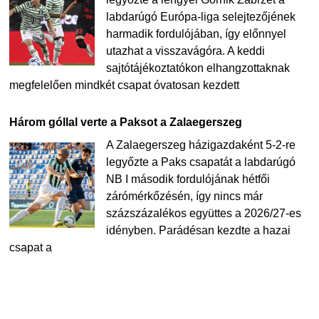
labdarúgó Európa-liga selejtezőjének
harmadik fordulójában, így előnnyel
utazhat a visszavágóra. A keddi
sajtótájékoztatókon elhangzottaknak
megfelelően mindkét csapat óvatosan kezdett
Három góllal verte a Paksot a Zalaegerszeg
A Zalaegerszeg házigazdaként 5-2-re
legyőzte a Paks csapatát a labdarúgó
NB I második fordulójának hétfői
zárómérkőzésén, így nincs már
százszázalékos együttes a 2026/27-es
idényben. Parádésan kezdte a hazai
csapat a