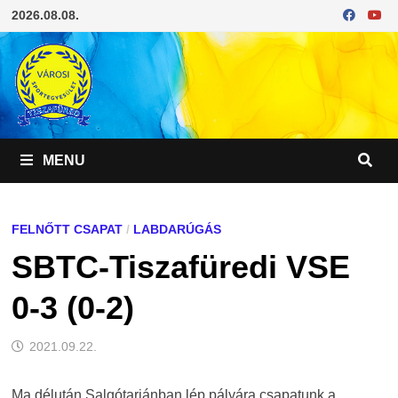
Skip
2026.08.08.
to
content
MENU
FELNŐTT CSAPAT
/
LABDARÚGÁS
SBTC-Tiszafüredi VSE
0-3 (0-2)
2021.09.22.
Ma délután Salgótarjánban lép pályára csapatunk a