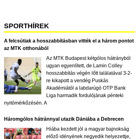
SPORTHÍREK
A felcsútiak a hosszabbításban vitték el a három pontot
az MTK otthonából
Az MTK Budapest kétgólos hátrányból
ugyan egyenlített, de Lamin Colley
hosszabbítás végén lőtt találatával 3-2-
re kikapott a vendég Puskás
Akadémiától a labdarúgó OTP Bank
Liga harmadik fordulójának pénteki
nyitómérkőzésén. A
Háromgólos hátránnyal utazik Dániába a Debrecen
Hiába kezdett jól a magyar bajnokság
előző idényének negyedik helyezettje,