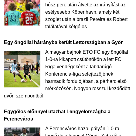
húsz perc után átvette az irányítást az
esélyesebb Köbenhavn, amely két
szöglet után a brazil Pereira és Robert
találatával kétgólos
Egy öngóllal hátrányba került Lettországban a Győr
A magyar bajnok ETO FC egy öngóllal
1-0-ra kikapott csütörtökön a lett FC
Riga vendégeként a labdarúgó
Konferencia-liga selejtezőjének
harmadik fordulójában, a párharc első
mérkőzésén. Nagyon rosszul kezdődött
győri szempontból
Egygólos előnnyel utazhat Lengyelországba a
Ferencváros
A Ferencváros hazai pályán 1-0-ra
legyőzte a lengyel Górnik Zabrzét a