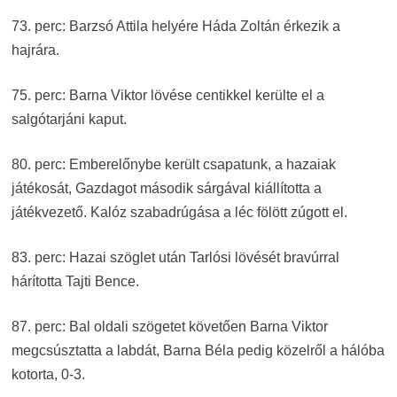
73. perc: Barzsó Attila helyére Háda Zoltán érkezik a
hajrára.
75. perc: Barna Viktor lövése centikkel kerülte el a
salgótarjáni kaput.
80. perc: Emberelőnybe került csapatunk, a hazaiak
játékosát, Gazdagot második sárgával kiállította a
játékvezető. Kalóz szabadrúgása a léc fölött zúgott el.
83. perc: Hazai szöglet után Tarlósi lövését bravúrral
hárította Tajti Bence.
87. perc: Bal oldali szögetet követően Barna Viktor
megcsúsztatta a labdát, Barna Béla pedig közelről a hálóba
kotorta, 0-3.