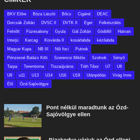
BKV Előre
Bóza László
Bőcs
Cigánd
DEAC
Dorcsák Zoltán
DVSC II
DVTK II
Eger
Felkészülés
Felnőtt
Füzesabony
Gyula
Gál Zoltán
Gödöllő
Hatvan
Interjú
Karcag
Kisvárda II
kosárlabda
kézilabda
Magyar Kupa
NB III
Női foci
Putnok
Pénzesné Balázs Kitti
Szerencsi Miklós
Szolnok
Sényő
Tarpa
Teremtorna
Tiszaújváros
Tóth Tibor
U7
U8
U9
u11
U13
U14
U16
U19
Utánpótlás
Virág Imre
Élő
Ózd-Sajóvölgye
Pont nélkül maradtunk az Ózd-
Sajóvölgye ellen
,,Bizakodva várjuk az Ózd elleni