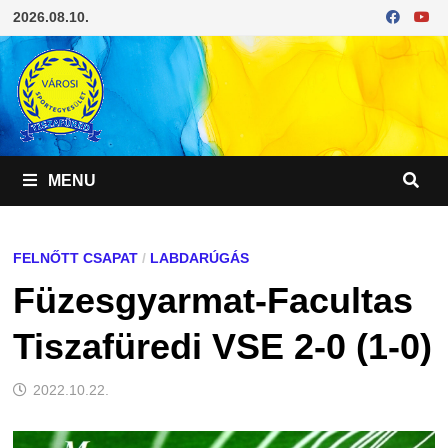
Skip
2026.08.10.
to
content
MENU
FELNŐTT CSAPAT
/
LABDARÚGÁS
Füzesgyarmat-Facultas
Tiszafüredi VSE 2-0 (1-0)
2022.10.22.