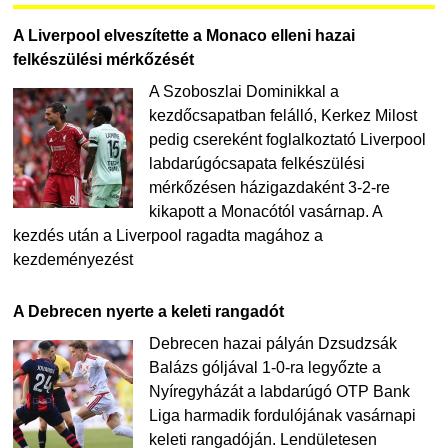
A Liverpool elveszítette a Monaco elleni hazai
felkészülési mérkőzését
A Szoboszlai Dominikkal a
kezdőcsapatban felálló, Kerkez Milost
pedig csereként foglalkoztató Liverpool
labdarúgócsapata felkészülési
mérkőzésen házigazdaként 3-2-re
kikapott a Monacótól vasárnap. A
kezdés után a Liverpool ragadta magához a
kezdeményezést
A Debrecen nyerte a keleti rangadót
Debrecen hazai pályán Dzsudzsák
Balázs góljával 1-0-ra legyőzte a
Nyíregyházát a labdarúgó OTP Bank
Liga harmadik fordulójának vasárnapi
keleti rangadóján. Lendületesen