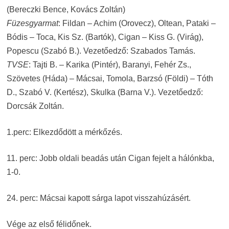
(Bereczki Bence, Kovács Zoltán)
Füzesgyarmat
: Fildan – Achim (Orovecz), Oltean, Pataki –
Bódis – Toca, Kis Sz. (Bartók), Cigan – Kiss G. (Virág),
Popescu (Szabó B.). Vezetőedző: Szabados Tamás.
TVSE
: Tajti B. – Karika (Pintér), Baranyi, Fehér Zs.,
Szövetes (Háda) – Mácsai, Tomola, Barzsó (Földi) – Tóth
D., Szabó V. (Kertész), Skulka (Barna V.). Vezetőedző:
Dorcsák Zoltán.
1.perc: Elkezdődött a mérkőzés.
11. perc: Jobb oldali beadás után Cigan fejelt a hálónkba,
1-0.
24. perc: Mácsai kapott sárga lapot visszahúzásért.
Vége az első félidőnek.