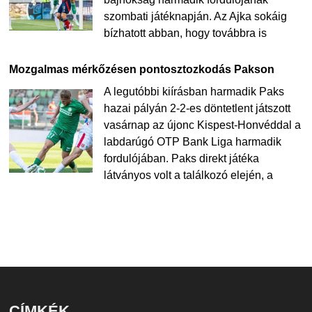
szombati játéknapján. Az Ajka sokáig
bízhatott abban, hogy továbbra is
Mozgalmas mérkőzésen pontosztozkodás Pakson
A legutóbbi kiírásban harmadik Paks
hazai pályán 2-2-es döntetlent játszott
vasárnap az újonc Kispest-Honvéddal a
labdarúgó OTP Bank Liga harmadik
fordulójában. Paks direkt játéka
látványos volt a találkozó elején, a
CÍMKÉK