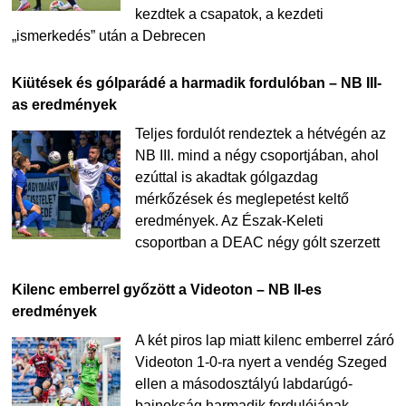
kezdtek a csapatok, a kezdeti
„ismerkedés” után a Debrecen
Kiütések és gólparádé a harmadik fordulóban – NB III-
as eredmények
Teljes fordulót rendeztek a hétvégén az
NB III. mind a négy csoportjában, ahol
ezúttal is akadtak gólgazdag
mérkőzések és meglepetést keltő
eredmények. Az Észak-Keleti
csoportban a DEAC négy gólt szerzett
Kilenc emberrel győzött a Videoton – NB II-es
eredmények
A két piros lap miatt kilenc emberrel záró
Videoton 1-0-ra nyert a vendég Szeged
ellen a másodosztályú labdarúgó-
bajnokság harmadik fordulójának