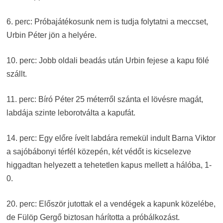
6. perc: Próbajátékosunk nem is tudja folytatni a meccset,
Urbin Péter jön a helyére.
10. perc: Jobb oldali beadás után Urbin fejese a kapu fölé
szállt.
11. perc: Bíró Péter 25 méterről szánta el lövésre magát,
labdája szinte leborotválta a kapufát.
14. perc: Egy előre ívelt labdára remekül indult Barna Viktor
a sajóbábonyi térfél közepén, két védőt is kicselezve
higgadtan helyezett a tehetetlen kapus mellett a hálóba, 1-
0.
20. perc: Először jutottak el a vendégek a kapunk közelébe,
de Fülöp Gergő biztosan hárította a próbálkozást.