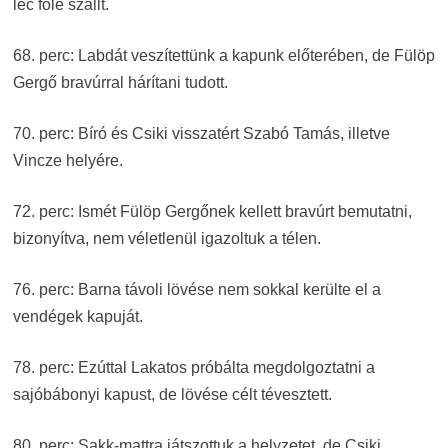
léc fölé szállt.
68. perc: Labdát veszítettünk a kapunk előterében, de Fülöp
Gergő bravúrral hárítani tudott.
70. perc: Bíró és Csiki visszatért Szabó Tamás, illetve
Vincze helyére.
72. perc: Ismét Fülöp Gergőnek kellett bravúrt bemutatni,
bizonyítva, nem véletlenül igazoltuk a télen.
76. perc: Barna távoli lövése nem sokkal kerülte el a
vendégek kapuját.
78. perc: Ezúttal Lakatos próbálta megdolgoztatni a
sajóbábonyi kapust, de lövése célt tévesztett.
80. perc: Sakk-mattra játszottuk a helyzetet, de Csiki