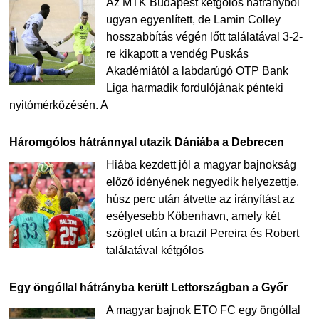
Az MTK Budapest kétgólos hátrányból
ugyan egyenlített, de Lamin Colley
hosszabbítás végén lőtt találatával 3-2-
re kikapott a vendég Puskás
Akadémiától a labdarúgó OTP Bank
Liga harmadik fordulójának pénteki
nyitómérkőzésén. A
Háromgólos hátránnyal utazik Dániába a Debrecen
Hiába kezdett jól a magyar bajnokság
előző idényének negyedik helyezettje,
húsz perc után átvette az irányítást az
esélyesebb Köbenhavn, amely két
szöglet után a brazil Pereira és Robert
találatával kétgólos
Egy öngóllal hátrányba került Lettországban a Győr
A magyar bajnok ETO FC egy öngóllal