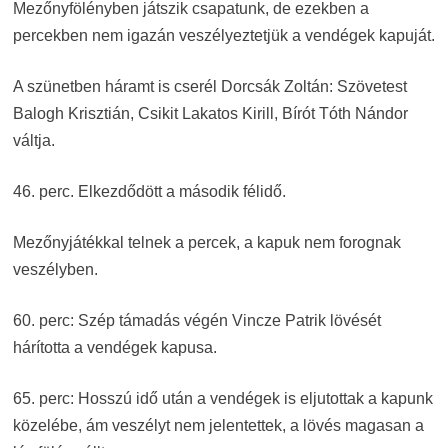
Mezőnyfölényben játszik csapatunk, de ezekben a
percekben nem igazán veszélyeztetjük a vendégek kapuját.
A szünetben háramt is cserél Dorcsák Zoltán: Szövetest
Balogh Krisztián, Csikit Lakatos Kirill, Bírót Tóth Nándor
váltja.
46. perc. Elkezdődött a második félidő.
Mezőnyjátékkal telnek a percek, a kapuk nem forognak
veszélyben.
60. perc: Szép támadás végén Vincze Patrik lövését
hárította a vendégek kapusa.
65. perc: Hosszú idő után a vendégek is eljutottak a kapunk
közelébe, ám veszélyt nem jelentettek, a lövés magasan a