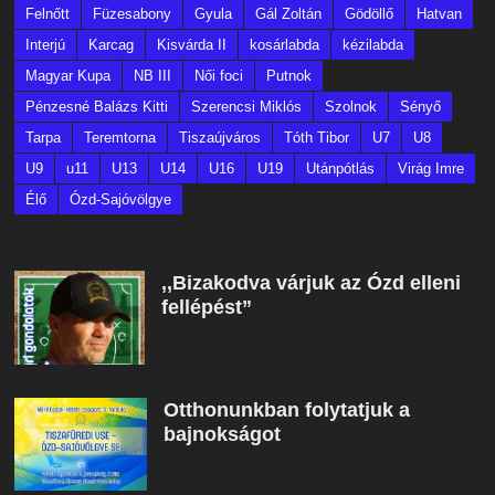
Felnőtt
Füzesabony
Gyula
Gál Zoltán
Gödöllő
Hatvan
Interjú
Karcag
Kisvárda II
kosárlabda
kézilabda
Magyar Kupa
NB III
Női foci
Putnok
Pénzesné Balázs Kitti
Szerencsi Miklós
Szolnok
Sényő
Tarpa
Teremtorna
Tiszaújváros
Tóth Tibor
U7
U8
U9
u11
U13
U14
U16
U19
Utánpótlás
Virág Imre
Élő
Ózd-Sajóvölgye
,,Bizakodva várjuk az Ózd elleni
fellépést”
Otthonunkban folytatjuk a
bajnokságot