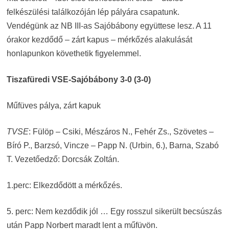
felkészülési találkozóján lép pályára csapatunk.
Vendégünk az NB III-as Sajóbábony együttese lesz. A 11
órakor kezdődő – zárt kapus – mérkőzés alakulását
honlapunkon követhetik figyelemmel.
Tiszafüredi VSE-Sajóbábony 3-0 (3-0)
Műfüves pálya, zárt kapuk
TVSE
: Fülöp – Csiki, Mészáros N., Fehér Zs., Szövetes –
Bíró P., Barzsó, Vincze – Papp N. (Urbin, 6.), Barna, Szabó
T. Vezetőedző: Dorcsák Zoltán.
1.perc: Elkezdődött a mérkőzés.
5. perc: Nem kezdődik jól … Egy rosszul sikerült becsúszás
után Papp Norbert maradt lent a műfüvön.