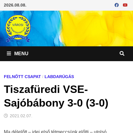
Skip
2026.08.08.
to
content
MENU
FELNŐTT CSAPAT
/
LABDARÚGÁS
Tiszafüredi VSE-
Sajóbábony 3-0 (3-0)
2021.02.07.
Ma délelőtt – idei első tétmeccsünk előtti – utolsó