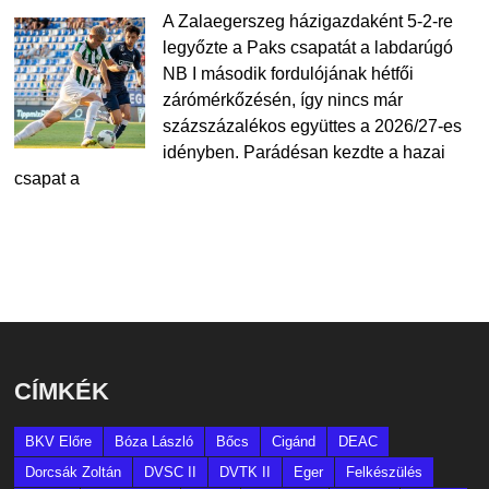
A Zalaegerszeg házigazdaként 5-2-re
legyőzte a Paks csapatát a labdarúgó
NB I második fordulójának hétfői
zárómérkőzésén, így nincs már
százszázalékos együttes a 2026/27-es
idényben. Parádésan kezdte a hazai
csapat a
CÍMKÉK
BKV Előre
Bóza László
Bőcs
Cigánd
DEAC
Dorcsák Zoltán
DVSC II
DVTK II
Eger
Felkészülés