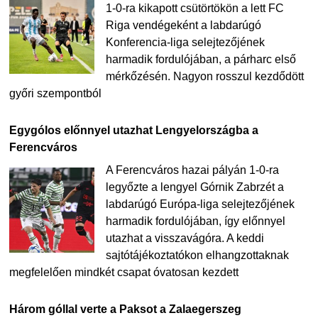
1-0-ra kikapott csütörtökön a lett FC
Riga vendégeként a labdarúgó
Konferencia-liga selejtezőjének
harmadik fordulójában, a párharc első
mérkőzésén. Nagyon rosszul kezdődött
győri szempontból
Egygólos előnnyel utazhat Lengyelországba a
Ferencváros
A Ferencváros hazai pályán 1-0-ra
legyőzte a lengyel Górnik Zabrzét a
labdarúgó Európa-liga selejtezőjének
harmadik fordulójában, így előnnyel
utazhat a visszavágóra. A keddi
sajtótájékoztatókon elhangzottaknak
megfelelően mindkét csapat óvatosan kezdett
Három góllal verte a Paksot a Zalaegerszeg